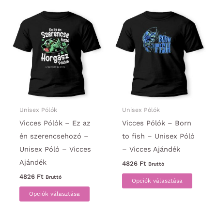
több
több
variációja
variáci
van.
van.
A
A
változatok
változa
a
a
termékoldalon
termék
választhatók
választ
ki
ki
Unisex Pólók
Unisex Pólók
Vicces Pólók – Ez az
Vicces Pólók – Born
én szerencsehozó –
to fish – Unisex Póló
Unisex Póló – Vicces
– Vicces Ajándék
Ajándék
4826
Ft
Bruttó
Ennek
4826
Ft
Bruttó
Opciók választása
Ennek
a
Opciók választása
a
termék
terméknek
több