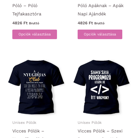
Póló – Póló
Póló Apáknak – Apák
Tejfakasztóra
Napi Ajándék
4826
Ft
4826
Ft
Bruttó
Bruttó
Ennek
Ennek
Opciók választása
Opciók választása
a
a
terméknek
termék
több
több
variációja
variáci
van.
van.
A
A
változatok
változa
a
a
termékoldalon
termék
választhatók
választ
ki
ki
Unisex Pólók
Unisex Pólók
Vicces Pólók –
Vicces Pólók – Szexi