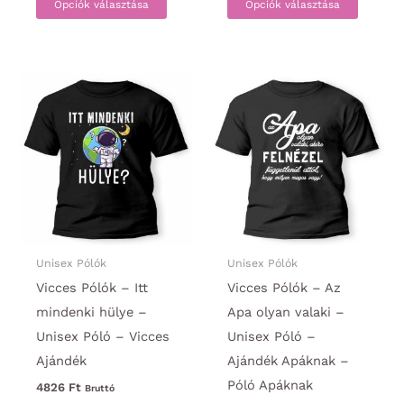
Opciók választása
Opciók választása
a
a
terméknek
termék
több
több
variációja
variáci
van.
van.
A
A
változatok
változa
a
a
termékoldalon
termék
választhatók
választ
ki
ki
Unisex Pólók
Unisex Pólók
Vicces Pólók – Itt
Vicces Pólók – Az
mindenki hülye –
Apa olyan valaki –
Unisex Póló – Vicces
Unisex Póló –
Ajándék
Ajándék Apáknak –
Póló Apáknak
4826
Ft
Bruttó