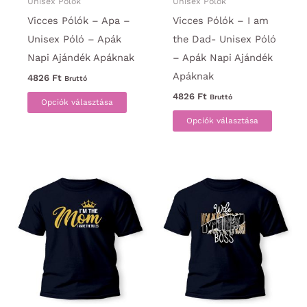
ki
ki
Unisex Pólók
Unisex Pólók
Vicces Pólók – Apa –
Vicces Pólók – I am
Unisex Póló – Apák
the Dad- Unisex Póló
Napi Ajándék Apáknak
– Apák Napi Ajándék
Apáknak
4826
Ft
Bruttó
Ennek
4826
Ft
Bruttó
Opciók választása
a
Ennek
Opciók választása
terméknek
a
több
termék
variációja
több
van.
variáci
A
van.
változatok
A
a
változa
termékoldalon
a
választhatók
termék
ki
választ