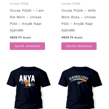
ki
Unisex Pólók
Unisex Pólók
Vicces Pólók – I am
Vicces Pólók – Wife
the Mom – Unisex
Mom Boss – Unisex
Póló – Anyák Napi
Póló – Anyák Napi
Ajándék
Ajándék
4826
Ft
4826
Ft
Bruttó
Bruttó
Ennek
Ennek
Opciók választása
Opciók választása
a
a
terméknek
termék
több
több
variációja
variáci
van.
van.
A
A
változatok
változa
a
a
termékoldalon
termék