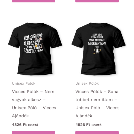
a
a
terméknek
termék
több
több
variációja
variáci
van.
van.
A
A
változatok
változa
a
a
termékoldalon
termék
választhatók
választ
ki
ki
Unisex Pólók
Unisex Pólók
Vicces Pólók – Nem
Vicces Pólók – Soha
vagyok alkesz –
többet nem ittam –
Unisex Póló – Vicces
Unisex Póló – Vicces
Ajándék
Ajándék
4826
Ft
4826
Ft
Bruttó
Bruttó
Ennek
Ennek