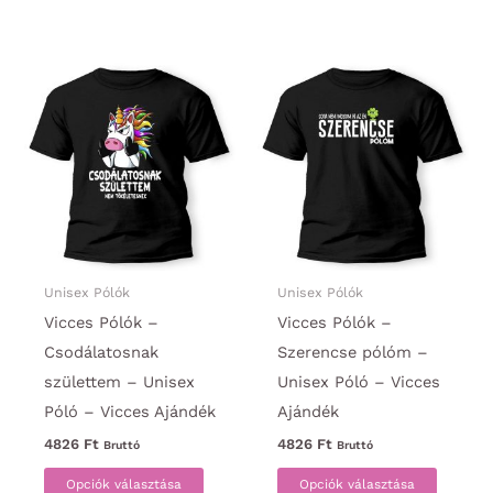
terméknek
termék
több
több
variációja
variáci
van.
van.
A
A
változatok
változa
a
a
termékoldalon
termék
választhatók
választ
ki
ki
Unisex Pólók
Unisex Pólók
Vicces Pólók –
Vicces Pólók –
Csodálatosnak
Szerencse pólóm –
születtem – Unisex
Unisex Póló – Vicces
Póló – Vicces Ajándék
Ajándék
4826
Ft
4826
Ft
Bruttó
Bruttó
Ennek
Ennek
Opciók választása
Opciók választása