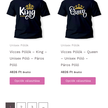
van.
A
A
változa
változatok
a
a
termék
termékoldalon
választ
választhatók
ki
ki
Unisex Pólók
Unisex Pólók
Vicces Pólók – King –
Vicces Pólók – Queen
Unisex Póló – Páros
– Unisex Póló –
Póló
Páros Póló
4826
Ft
4826
Ft
Bruttó
Bruttó
Ennek
Ennek
Opciók választása
Opciók választása
a
a
terméknek
termék
több
több
variációja
variáci
1
2
3
→