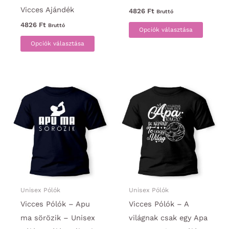
Vicces Ajándék
4826
Ft
Bruttó
Ennek
4826
Ft
Bruttó
Opciók választása
Ennek
a
Opciók választása
a
termék
terméknek
több
több
variáci
variációja
van.
van.
A
A
változa
változatok
a
a
termék
termékoldalon
választ
választhatók
ki
ki
Unisex Pólók
Unisex Pólók
Vicces Pólók – Apu
Vicces Pólók – A
ma sörözik – Unisex
világnak csak egy Apa