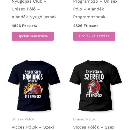
Nyugdíjas Club –
Programozó – Unisex
Unisex Póló –
Póló – Ajándék
Ajándék Nyugdíjasnak
Programozónak
4826
Ft
4826
Ft
Bruttó
Bruttó
Ennek
Ennek
Opciók választása
Opciók választása
a
a
terméknek
termék
több
több
variációja
variáci
van.
van.
A
A
változatok
változa
a
a
termékoldalon
termék
választhatók
választ
ki
ki
Unisex Pólók
Unisex Pólók
Vicces Pólók – Szexi
Vicces Pólók – Szexi