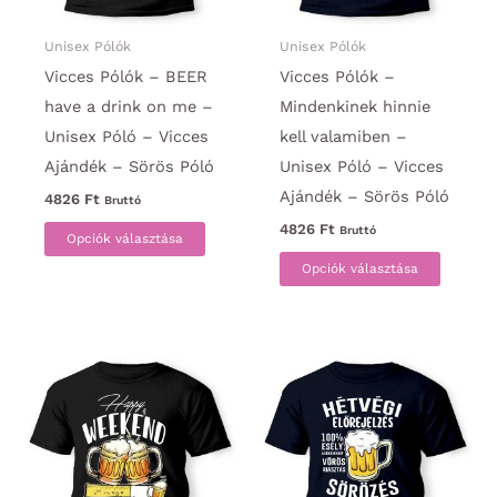
választhatók
ki
ki
Unisex Pólók
Unisex Pólók
Vicces Pólók – BEER
Vicces Pólók –
have a drink on me –
Mindenkinek hinnie
Unisex Póló – Vicces
kell valamiben –
Ajándék – Sörös Póló
Unisex Póló – Vicces
Ajándék – Sörös Póló
4826
Ft
Bruttó
Ennek
4826
Ft
Bruttó
Opciók választása
a
Ennek
Opciók választása
terméknek
a
több
termék
variációja
több
van.
variáci
A
van.
változatok
A
a
változa