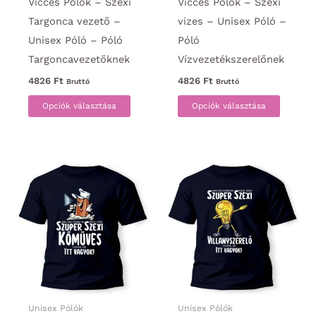
Vicces Pólók – Szexi
Vicces Pólók – Szexi
Targonca vezető –
vizes – Unisex Póló –
Unisex Póló – Póló
Póló
Targoncavezetőknek
Vízvezetékszerelőnek
4826
Ft
4826
Ft
Bruttó
Bruttó
Ennek
Ennek
Opciók választása
Opciók választása
a
a
terméknek
termék
több
több
variációja
variáci
van.
van.
A
A
változatok
változa
a
a
termékoldalon
termék
választhatók
választ
ki
ki
Unisex Pólók
Unisex Pólók