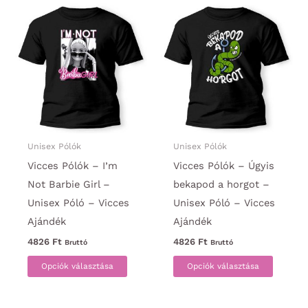
variációja
van.
van.
A
A
változa
változatok
a
a
termék
termékoldalon
választ
választhatók
ki
ki
Unisex Pólók
Unisex Pólók
Vicces Pólók – I’m
Vicces Pólók – Úgyis
Not Barbie Girl –
bekapod a horgot –
Unisex Póló – Vicces
Unisex Póló – Vicces
Ajándék
Ajándék
4826
Ft
4826
Ft
Bruttó
Bruttó
Ennek
Ennek
Opciók választása
Opciók választása
a
a
terméknek
termék