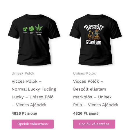
terméknek
több
több
variáci
variációja
van.
van.
A
A
változa
változatok
a
a
termék
termékoldalon
választ
választhatók
ki
ki
Unisex Pólók
Unisex Pólók
Vicces Pólók –
Vicces Pólók –
Normal Lucky Fucling
Beszólt elástam
Lucky – Unisex Póló
markolós – Unisex
– Vicces Ajándék
Póló – Vicces Ajándék
4826
Ft
4826
Ft
Bruttó
Bruttó
Ennek
Ennek
Opciók választása
Opciók választása
a
a