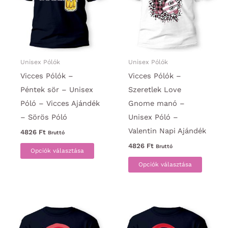
változatok
változa
a
a
termékoldalon
termék
választhatók
választ
ki
ki
Unisex Pólók
Unisex Pólók
Vicces Pólók –
Vicces Pólók –
Péntek sör – Unisex
Szeretlek Love
Póló – Vicces Ajándék
Gnome manó –
– Sörös Póló
Unisex Póló –
Valentin Napi Ajándék
4826
Ft
Bruttó
Ennek
4826
Ft
Bruttó
Opciók választása
a
Ennek
Opciók választása
terméknek
a
több
termék
variációja
több
van.
variáci