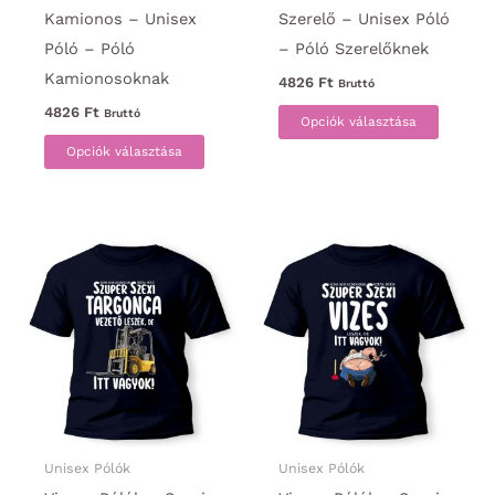
Kamionos – Unisex
Szerelő – Unisex Póló
Póló – Póló
– Póló Szerelőknek
Kamionosoknak
4826
Ft
Bruttó
Ennek
4826
Ft
Bruttó
Opciók választása
Ennek
a
Opciók választása
a
termék
terméknek
több
több
variáci
variációja
van.
van.
A
A
változa
változatok
a
a
termék
termékoldalon
választ
választhatók
ki
ki
Unisex Pólók
Unisex Pólók