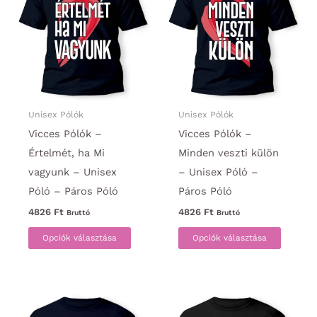
A
van.
változatok
A
a
változa
termékoldalon
a
választhatók
termék
ki
választ
ki
Unisex Pólók
Unisex Pólók
Vicces Pólók –
Vicces Pólók –
Értelmét, ha Mi
Minden veszti külön
vagyunk – Unisex
– Unisex Póló –
Póló – Páros Póló
Páros Póló
4826
Ft
4826
Ft
Bruttó
Bruttó
Ennek
Ennek
Opciók választása
Opciók választása
a
a
terméknek
termék
több
több
variációja
variáci