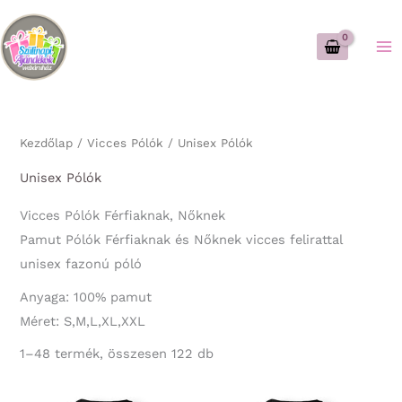
Skip
to
content
Kezdőlap
/
Vicces Pólók
/ Unisex Pólók
Unisex Pólók
Vicces Pólók Férfiaknak, Nőknek
Pamut Pólók Férfiaknak és Nőknek vicces felirattal
unisex fazonú póló
Anyaga: 100% pamut
Méret: S,M,L,XL,XXL
Sorted
1–48 termék, összesen 122 db
by
latest