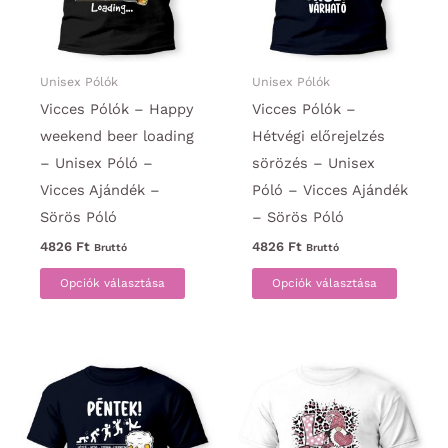
termékoldalon
a
választhatók
termék
ki
választ
ki
Unisex Pólók
Unisex Pólók
Vicces Pólók – Happy
Vicces Pólók –
weekend beer loading
Hétvégi előrejelzés
– Unisex Póló –
sörözés – Unisex
Vicces Ajándék –
Póló – Vicces Ajándék
Sörös Póló
– Sörös Póló
4826
Ft
4826
Ft
Bruttó
Bruttó
Ennek
Ennek
Opciók választása
Opciók választása
a
a
terméknek
termék
több
több
variációja
variáci
van.
van.
A
A