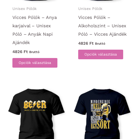
választhatók
választ
ki
ki
Unisex Pólók
Unisex Pólók
Vicces Pólók – Anya
Vicces Pólók –
karjaival – Unisex
Alkoholszint – Unisex
Póló – Anyák Napi
Póló – Vicces Ajándék
Ajándék
4826
Ft
Bruttó
Ennek
4826
Ft
Bruttó
Opciók választása
Ennek
a
Opciók választása
a
termék
terméknek
több
több
variáci
variációja
van.
van.
A
A
változa
változatok
a
a
termék
termékoldalon
választ