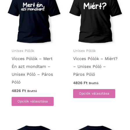
van.
van.
A
A
változatok
változa
a
a
termékoldalon
termék
választhatók
választ
ki
ki
Unisex Pólók
Unisex Pólók
Vicces Pólók – Mert
Vicces Pólók – Miért?
Én azt mondtam –
– Unisex Póló –
Unisex Póló – Páros
Páros Póló
Póló
4826
Ft
Bruttó
Ennek
4826
Ft
Bruttó
Opciók választása
Ennek
a
Opciók választása
a
termék
terméknek
több
több
variáci
variációja
van.