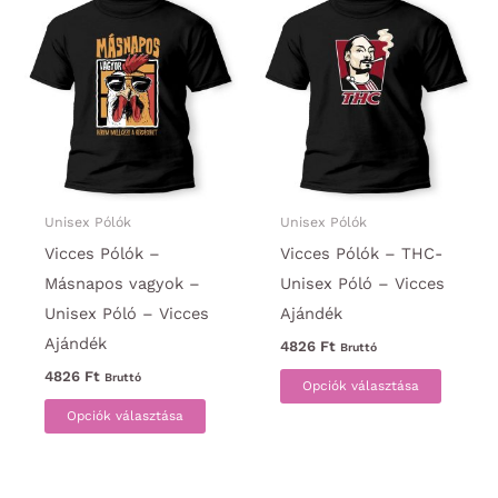
Unisex Pólók
Unisex Pólók
Vicces Pólók –
Vicces Pólók – THC-
Másnapos vagyok –
Unisex Póló – Vicces
Unisex Póló – Vicces
Ajándék
Ajándék
4826
Ft
Bruttó
Ennek
4826
Ft
Bruttó
Opciók választása
Ennek
a
Opciók választása
a
termék
terméknek
több
több
variáci