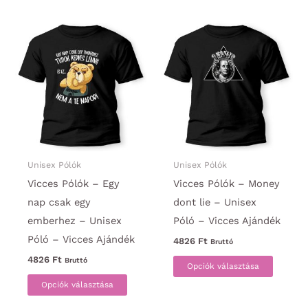
több
variáci
variációja
van.
van.
A
A
változa
változatok
a
a
termék
termékoldalon
választ
választhatók
ki
ki
Unisex Pólók
Unisex Pólók
Vicces Pólók – Egy
Vicces Pólók – Money
nap csak egy
dont lie – Unisex
emberhez – Unisex
Póló – Vicces Ajándék
Póló – Vicces Ajándék
4826
Ft
Bruttó
Ennek
4826
Ft
Bruttó
Opciók választása
Ennek
a
Opciók választása
a
termék