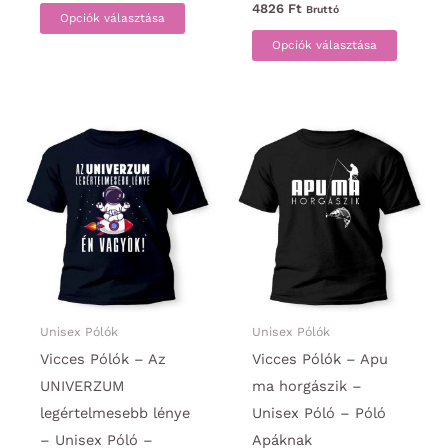
Ennek
4826
Ft
Bruttó
Opciók választása
a
Ennek
Opciók választása
terméknek
a
több
termék
variációja
több
van.
variáci
A
van.
változatok
A
a
változa
termékoldalon
a
választhatók
termék
ki
választ
ki
Unisex Pólók
Unisex Pólók
Vicces Pólók – Az
Vicces Pólók – Apu
UNIVERZUM
ma horgászik –
legértelmesebb lénye
Unisex Póló – Póló
– Unisex Póló –
Apáknak