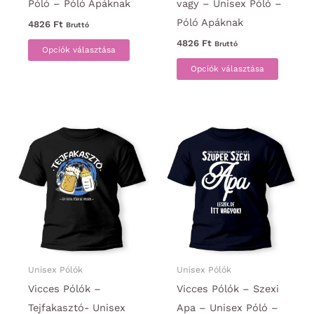
Póló – Póló Apáknak
vagy – Unisex Póló –
Póló Apáknak
4826
Ft
Bruttó
Ennek
4826
Ft
Bruttó
Opciók választása
a
Ennek
Opciók választása
terméknek
a
több
termék
variációja
több
van.
variáci
A
van.
változatok
A
a
változa
termékoldalon
a
választhatók
termék
ki
választ
ki
Unisex Pólók
Unisex Pólók
Vicces Pólók –
Vicces Pólók – Szexi
Tejfakasztó- Unisex
Apa – Unisex Póló –