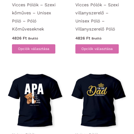
Vicces Pólók – Szexi
Vicces Pólók – Szexi
kőműves – Unisex
villanyszerelő –
Póló – Póló
Unisex Póló –
Kőműveseknek
Villanyszerelő Póló
4826
Ft
4826
Ft
Bruttó
Bruttó
Ennek
Ennek
Opciók választása
Opciók választása
a
a
terméknek
termék
több
több
variációja
variáci
van.
van.
A
A
változatok
változa
a
a
termékoldalon
termék
választhatók
választ