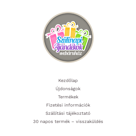
változatok
a
a
termék
termékoldalon
választ
választhatók
ki
ki
Kezdőlap
Újdonságok
Termékek
Fizetési információk
Szállítási tájékoztató
30 napos termék – visszaküldés