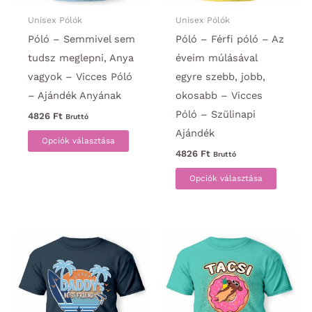
Unisex Pólók
Unisex Pólók
Póló – Semmivel sem
Póló – Férfi póló – Az
tudsz meglepni, Anya
éveim múlásával
vagyok – Vicces Póló
egyre szebb, jobb,
– Ajándék Anyának
okosabb – Vicces
Póló – Szülinapi
4826
Ft
Bruttó
Ajándék
Ennek
Opciók választása
a
4826
Ft
Bruttó
terméknek
Ennek
Opciók választása
több
a
variációja
termék
van.
több
A
variáci
változatok
van.
a
A
termékoldalon
változa