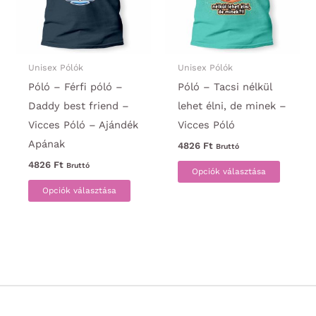
választhatók
a
ki
termék
választ
ki
Unisex Pólók
Unisex Pólók
Póló – Férfi póló –
Póló – Tacsi nélkül
Daddy best friend –
lehet élni, de minek –
Vicces Póló – Ajándék
Vicces Póló
Apának
4826
Ft
Bruttó
Ennek
4826
Ft
Bruttó
Opciók választása
Ennek
a
Opciók választása
a
termék
terméknek
több
több
variáci
variációja
van.
van.
A
A
változa