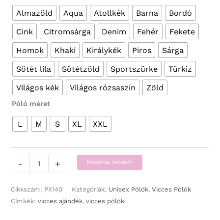
Almazöld
Aqua
Atollkék
Barna
Bordó
Cink
Citromsárga
Denim
Fehér
Fekete
Homok
Khaki
Királykék
Piros
Sárga
Sötét lila
Sötétzöld
Sportszürke
Türkiz
Világos kék
Világos rózsaszín
Zöld
Póló méret
L
M
S
XL
XXL
Vicces
-
+
Kosárba teszem
Pólók
-
Cikkszám:
PX140
Kategóriák:
Unisex Pólók
,
Vicces Pólók
Szexi
Címkék:
vicces ajándék
,
vicces pólók
Kamionos