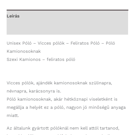
-
Unisex
Leírás
Póló
További információk
-
Póló
Unisex Póló – Vicces pólók – Feliratos Póló – Póló
Kamionosoknak
Kamionosoknak
mennyiség
Szexi Kamionos – feliratos póló
Vicces pólók, ajándék kamionosoknak szülinapra,
névnapra, karácsonyra is.
Póló kamionosoknak, akár hétköznapi viseletként is
megállja a helyét ez a póló, nagyon jó minőségű anyaga
miatt.
Az általunk gyártott pólóknál nem kell attól tartanod,