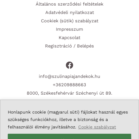
Általános szerződési feltételek
Adatvédeli nyilatkozat
Cookiek (sütik) szabályzat
Impresszum
Kapcsolat
Regisztráció / Belépés
info@szulinapiajandekok.hu
+36209888663
8000, Székesfehérvár Széchenyi út 89.
Honlapunk cookie (magyarul süti) fájlokat használ egyes
szükséges funkciókhoz, illetve a biztonság és a
Copyright © 2026 Szulinapiajandekok.hu
felhasználói élmény javításához.
Cookie szabályzat