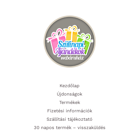
a
változa
termékoldalon
a
választhatók
termék
ki
választ
ki
Kezdőlap
Újdonságok
Termékek
Fizetési információk
Szállítási tájékoztató
30 napos termék – visszaküldés