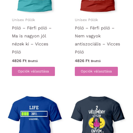
Unisex Pólók
Unisex Pólók
Póló – Férfi póló –
Póló – Férfi póló –
Ma is nagyon jól
Nem vagyok
nézek ki – Vicces
antiszociális – Vicces
Póló
Póló
4826
Ft
4826
Ft
Bruttó
Bruttó
Ennek
Ennek
Opciók választása
Opciók választása
a
a
terméknek
termék
több
több
variációja
variáci
van.
van.
A
A
változatok
változa
a
a