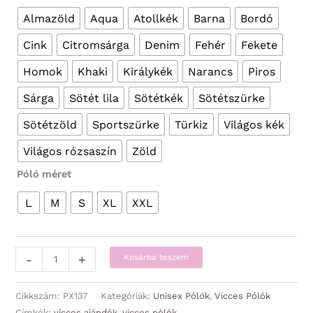
Almazöld
Aqua
Atollkék
Barna
Bordó
Cink
Citromsárga
Denim
Fehér
Fekete
Homok
Khaki
Királykék
Narancs
Piros
Sárga
Sötét lila
Sötétkék
Sötétszürke
Sötétzöld
Sportszürke
Türkiz
Világos kék
Világos rózsaszín
Zöld
Póló méret
L
M
S
XL
XXL
Vicces
-
+
Kosárba teszem
Pólók
-
Cikkszám:
PX137
Kategóriák:
Unisex Pólók
,
Vicces Pólók
Szexi
Címkék:
vicces ajándék
,
vicces pólók