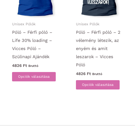
termékoldalon
termék
választhatók
választ
ki
ki
Unisex Pólók
Unisex Pólók
Póló – Férfi póló –
Póló – Férfi póló – 2
Life 30% loading –
vélemény létezik, az
Vicces Póló –
enyém és amit
Szülinapi Ajándék
leszarok – Vicces
Póló
4826
Ft
Bruttó
Ennek
4826
Ft
Bruttó
Opciók választása
a
Ennek
Opciók választása
terméknek
a
több
termék
variációja
több
van.
variáci
A
van.
változatok
A