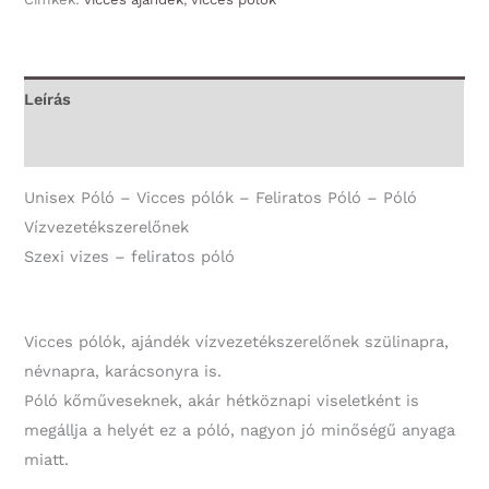
vizes
-
Unisex
Leírás
Póló
További információk
-
Póló
Unisex Póló – Vicces pólók – Feliratos Póló – Póló
Vízvezetékszerelőnek
Vízvezetékszerelőnek
mennyiség
Szexi vizes – feliratos póló
Vicces pólók, ajándék vízvezetékszerelőnek szülinapra,
névnapra, karácsonyra is.
Póló kőműveseknek, akár hétköznapi viseletként is
megállja a helyét ez a póló, nagyon jó minőségű anyaga
miatt.