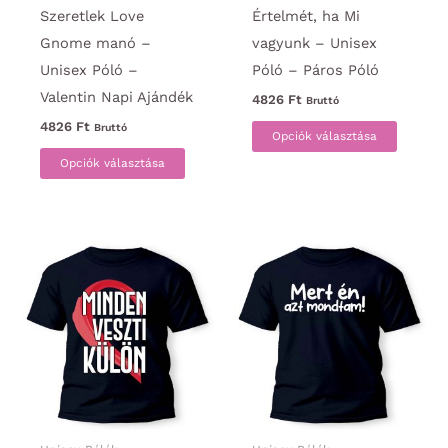
Szeretlek Love
Értelmét, ha Mi
Gnome manó –
vagyunk – Unisex
Unisex Póló –
Póló – Páros Póló
Valentin Napi Ajándék
4826
Ft
Bruttó
Ennek
4826
Ft
Bruttó
Opciók választása
Ennek
a
Opciók választása
a
termék
terméknek
több
több
variáci
variációja
van.
van.
A
A
változa
változatok
a
a
termék
termékoldalon
választ
választhatók
ki