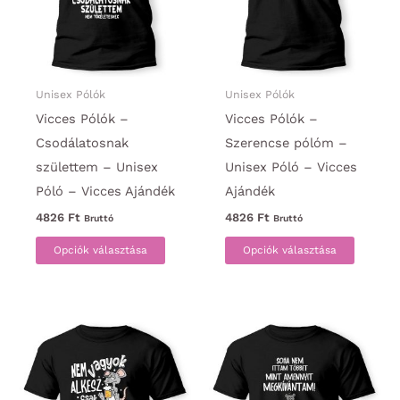
a
a
termékoldalon
termék
választhatók
választ
ki
ki
Unisex Pólók
Unisex Pólók
Vicces Pólók –
Vicces Pólók –
Csodálatosnak
Szerencse pólóm –
születtem – Unisex
Unisex Póló – Vicces
Póló – Vicces Ajándék
Ajándék
4826
Ft
4826
Ft
Bruttó
Bruttó
Ennek
Ennek
Opciók választása
Opciók választása
a
a
terméknek
termék
több
több
variációja
variáci
van.
van.
A
A