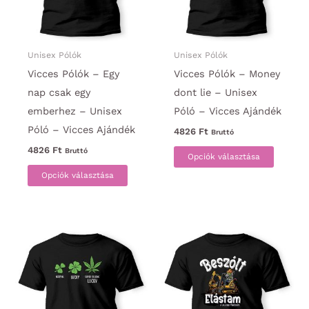
termékoldalon
választ
választhatók
ki
ki
Unisex Pólók
Unisex Pólók
Vicces Pólók – Egy
Vicces Pólók – Money
nap csak egy
dont lie – Unisex
emberhez – Unisex
Póló – Vicces Ajándék
Póló – Vicces Ajándék
4826
Ft
Bruttó
Ennek
4826
Ft
Bruttó
Opciók választása
Ennek
a
Opciók választása
a
termék
terméknek
több
több
variáci
variációja
van.
van.
A
A
változa
változatok
a