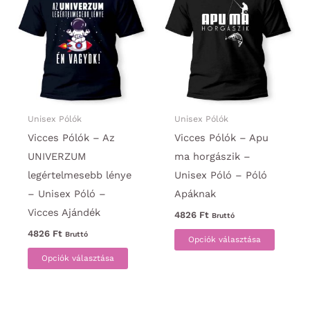
A
van.
változatok
A
a
változa
termékoldalon
a
választhatók
termék
ki
választ
ki
Unisex Pólók
Unisex Pólók
Vicces Pólók – Az
Vicces Pólók – Apu
UNIVERZUM
ma horgászik –
legértelmesebb lénye
Unisex Póló – Póló
– Unisex Póló –
Apáknak
Vicces Ajándék
4826
Ft
Bruttó
Ennek
4826
Ft
Bruttó
Opciók választása
Ennek
a
Opciók választása
a
termék
terméknek
több
több
variáci