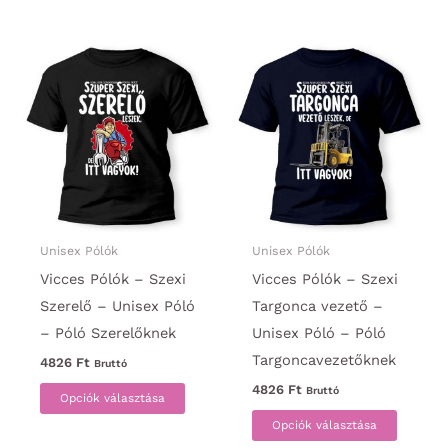
terméknek
termék
több
több
variációja
variáci
van.
van.
A
A
változatok
változa
a
a
termékoldalon
termék
választhatók
választ
ki
ki
Unisex Pólók
Unisex Pólók
Vicces Pólók – Szexi
Vicces Pólók – Szexi
Szerelő – Unisex Póló
Targonca vezető –
– Póló Szerelőknek
Unisex Póló – Póló
Targoncavezetőknek
4826
Ft
Bruttó
Ennek
4826
Ft
Bruttó
Opciók választása
a
Ennek
Opciók választása
terméknek
a