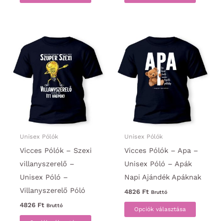
a
a
terméknek
termék
több
több
variációja
variáci
van.
van.
A
A
változatok
változa
a
a
termékoldalon
termék
választhatók
választ
ki
ki
Unisex Pólók
Unisex Pólók
Vicces Pólók – Szexi
Vicces Pólók – Apa –
villanyszerelő –
Unisex Póló – Apák
Unisex Póló –
Napi Ajándék Apáknak
Villanyszerelő Póló
4826
Ft
Bruttó
Ennek
4826
Ft
Bruttó
Opciók választása
Ennek
a