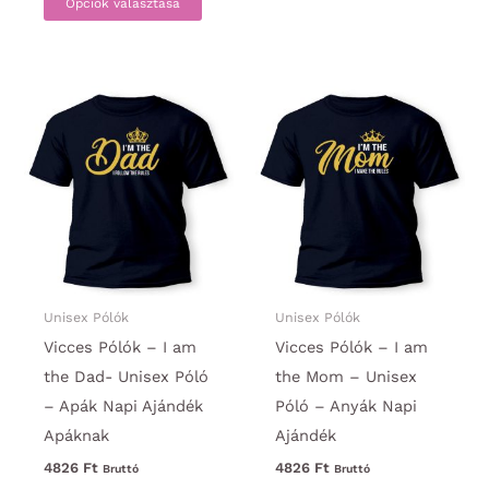
Opciók választása
a
termék
terméknek
több
több
variáci
variációja
van.
van.
A
A
változa
változatok
a
a
termék
termékoldalon
választ
választhatók
ki
ki
Unisex Pólók
Unisex Pólók
Vicces Pólók – I am
Vicces Pólók – I am
the Dad- Unisex Póló
the Mom – Unisex
– Apák Napi Ajándék
Póló – Anyák Napi
Apáknak
Ajándék
4826
Ft
4826
Ft
Bruttó
Bruttó