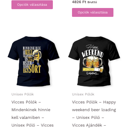
Ennek
4826
Ft
Bruttó
Opciók választása
a
Ennek
Opciók választása
terméknek
a
több
termék
variációja
több
van.
variáci
A
van.
változatok
A
a
változa
termékoldalon
a
választhatók
termék
ki
választ
ki
Unisex Pólók
Unisex Pólók
Vicces Pólók –
Vicces Pólók – Happy
Mindenkinek hinnie
weekend beer loading
kell valamiben –
– Unisex Póló –
Unisex Póló – Vicces
Vicces Ajándék –