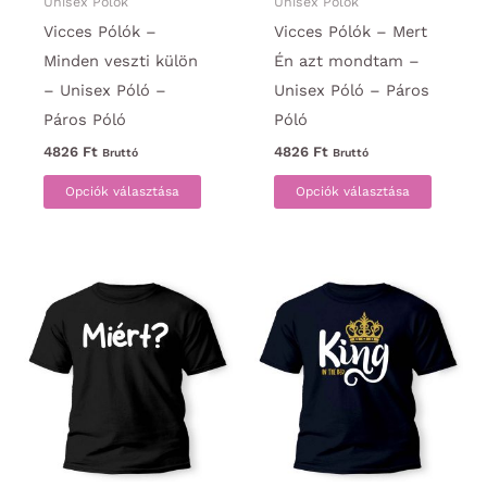
ki
Unisex Pólók
Unisex Pólók
Vicces Pólók –
Vicces Pólók – Mert
Minden veszti külön
Én azt mondtam –
– Unisex Póló –
Unisex Póló – Páros
Páros Póló
Póló
4826
Ft
4826
Ft
Bruttó
Bruttó
Ennek
Ennek
Opciók választása
Opciók választása
a
a
terméknek
termék
több
több
variációja
variáci
van.
van.
A
A
változatok
változa
a
a
termékoldalon
termék
választhatók
választ