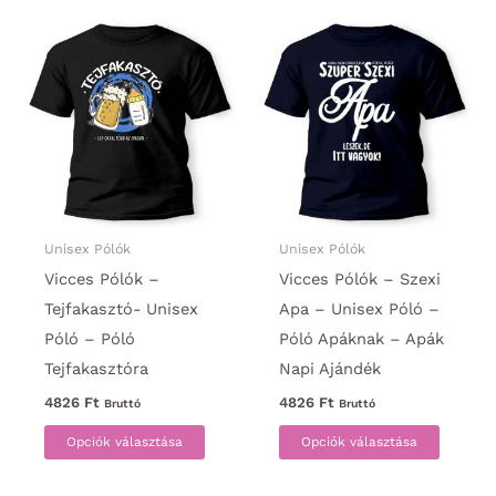
variációja
több
van.
variáci
A
van.
változatok
A
a
változa
termékoldalon
a
választhatók
termék
ki
választ
ki
Unisex Pólók
Unisex Pólók
Vicces Pólók –
Vicces Pólók – Szexi
Tejfakasztó- Unisex
Apa – Unisex Póló –
Póló – Póló
Póló Apáknak – Apák
Tejfakasztóra
Napi Ajándék
4826
Ft
4826
Ft
Bruttó
Bruttó
Ennek
Ennek
Opciók választása
Opciók választása
a
a
terméknek
termék