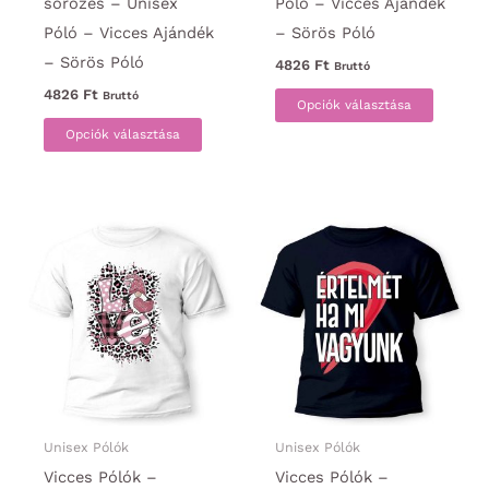
sörözés – Unisex
Póló – Vicces Ajándék
Póló – Vicces Ajándék
– Sörös Póló
– Sörös Póló
4826
Ft
Bruttó
Ennek
4826
Ft
Bruttó
Opciók választása
Ennek
a
Opciók választása
a
termék
terméknek
több
több
variáci
variációja
van.
van.
A
A
változa
változatok
a
a
termék
termékoldalon
választ
választhatók
ki
ki
Unisex Pólók
Unisex Pólók
Vicces Pólók –
Vicces Pólók –