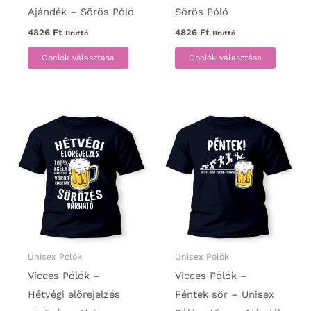
Ajándék – Sörös Póló
Sörös Póló
4826
Ft
4826
Ft
Bruttó
Bruttó
Ennek
Ennek
Opciók választása
Opciók választása
a
a
terméknek
termék
több
több
variációja
variáci
van.
van.
A
A
változatok
változa
a
a
termékoldalon
termék
választhatók
választ
ki
ki
Unisex Pólók
Unisex Pólók
Vicces Pólók –
Vicces Pólók –
Hétvégi előrejelzés
Péntek sör – Unisex