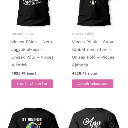
változatok
változa
a
a
termékoldalon
termék
választhatók
választ
ki
ki
Unisex Pólók
Unisex Pólók
Vicces Pólók – Nem
Vicces Pólók – Soha
vagyok alkesz –
többet nem ittam –
Unisex Póló – Vicces
Unisex Póló – Vicces
Ajándék
Ajándék
4826
Ft
4826
Ft
Bruttó
Bruttó
Ennek
Ennek
Opciók választása
Opciók választása
a
a
terméknek
termék
több
több
variációja
variáci
van.
van.
A
A