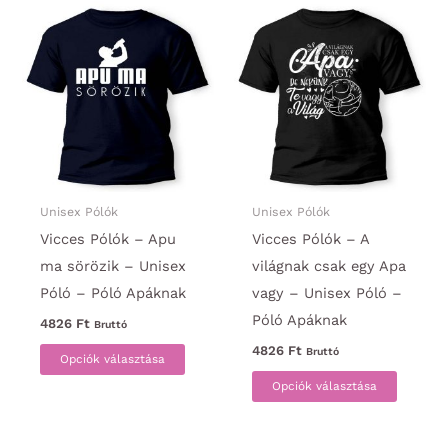
variációja
van.
van.
A
A
változa
változatok
a
a
termék
termékoldalon
választ
választhatók
ki
ki
Unisex Pólók
Unisex Pólók
Vicces Pólók – Apu
Vicces Pólók – A
ma sörözik – Unisex
világnak csak egy Apa
Póló – Póló Apáknak
vagy – Unisex Póló –
Póló Apáknak
4826
Ft
Bruttó
Ennek
4826
Ft
Bruttó
Opciók választása
a
Ennek
Opciók választása
terméknek
a
több
termék