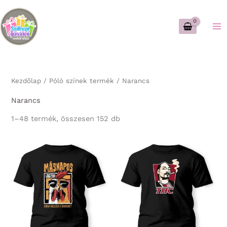
Skip
to
content
Kezdőlap
/ Póló színek termék / Narancs
Narancs
Sorted
1–48 termék, összesen 152 db
by
latest