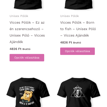
termékoldalon
termék
választhatók
választ
ki
ki
Unisex Pólók
Unisex Pólók
Vicces Pólók – Ez az
Vicces Pólók – Born
én szerencsehozó –
to fish – Unisex Póló
Unisex Póló – Vicces
– Vicces Ajándék
Ajándék
4826
Ft
Bruttó
Ennek
4826
Ft
Bruttó
Opciók választása
Ennek
a
Opciók választása
a
termék
terméknek
több
több
variáci
variációja
van.
van.
A
A
változa
változatok
a
a
termék