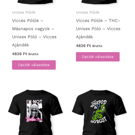
Unisex Pólók
Unisex Pólók
Vicces Pólók –
Vicces Pólók – THC-
Másnapos vagyok –
Unisex Póló – Vicces
Unisex Póló – Vicces
Ajándék
Ajándék
4826
Ft
Bruttó
Ennek
4826
Ft
Bruttó
Opciók választása
Ennek
a
Opciók választása
a
termék
terméknek
több
több
variáci
variációja
van.
van.
A
A
változa
változatok
a
a
termék