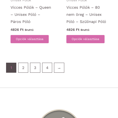
ki
ki
Unisex Pólók
Unisex Pólók
Vicces Pólók – Queen
Vicces Pólók – 80
– Unisex Póló –
nem öreg – Unisex
Páros Póló
Póló – Szülinapi Póló
4826
Ft
4826
Ft
Bruttó
Bruttó
Ennek
Ennek
Opciók választása
Opciók választása
a
a
terméknek
termék
több
több
variációja
variáci
1
2
3
4
→
van.
van.
A
A
változatok
változa
a
a
termékoldalon
termék
választhatók
választ
ki
ki