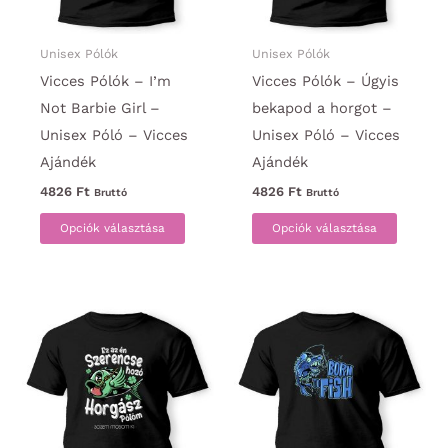
termékoldalon
választ
választhatók
ki
ki
Unisex Pólók
Unisex Pólók
Vicces Pólók – I’m
Vicces Pólók – Úgyis
Not Barbie Girl –
bekapod a horgot –
Unisex Póló – Vicces
Unisex Póló – Vicces
Ajándék
Ajándék
4826
Ft
4826
Ft
Bruttó
Bruttó
Ennek
Ennek
Opciók választása
Opciók választása
a
a
terméknek
termék
több
több
variációja
variáci
van.
van.
A
A
változatok
változa
a
a