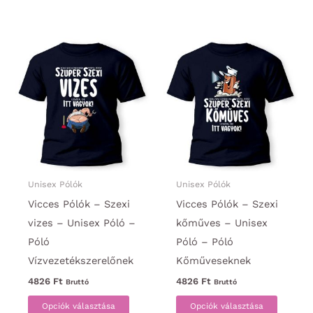
több
termék
variációja
több
van.
variáci
A
van.
változatok
A
a
változa
termékoldalon
a
választhatók
termék
ki
választ
ki
Unisex Pólók
Unisex Pólók
Vicces Pólók – Szexi
Vicces Pólók – Szexi
vizes – Unisex Póló –
kőműves – Unisex
Póló
Póló – Póló
Vízvezetékszerelőnek
Kőműveseknek
4826
Ft
4826
Ft
Bruttó
Bruttó
Ennek
Ennek
Opciók választása
Opciók választása