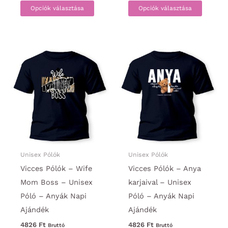
Ennek
Ennek
Opciók választása
Opciók választása
a
a
terméknek
termék
több
több
variációja
variáci
van.
van.
A
A
változatok
változa
a
a
termékoldalon
termék
választhatók
választ
ki
ki
Unisex Pólók
Unisex Pólók
Vicces Pólók – Wife
Vicces Pólók – Anya
Mom Boss – Unisex
karjaival – Unisex
Póló – Anyák Napi
Póló – Anyák Napi
Ajándék
Ajándék
4826
Ft
4826
Ft
Bruttó
Bruttó