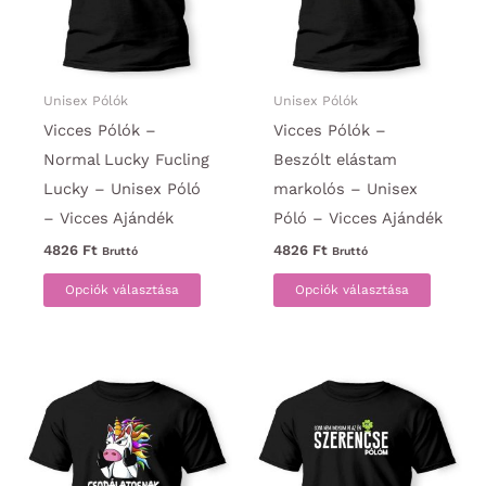
a
termék
termékoldalon
választ
választhatók
ki
ki
Unisex Pólók
Unisex Pólók
Vicces Pólók –
Vicces Pólók –
Normal Lucky Fucling
Beszólt elástam
Lucky – Unisex Póló
markolós – Unisex
– Vicces Ajándék
Póló – Vicces Ajándék
4826
Ft
4826
Ft
Bruttó
Bruttó
Ennek
Ennek
Opciók választása
Opciók választása
a
a
terméknek
termék
több
több
variációja
variáci
van.
van.
A
A
változatok
változa