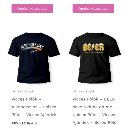
Ennek
Ennek
Opciók választása
Opciók választása
a
a
terméknek
termék
több
több
variációja
variáci
van.
van.
A
A
változatok
változa
a
a
termékoldalon
termék
választhatók
választ
ki
ki
Unisex Pólók
Unisex Pólók
Vicces Pólók –
Vicces Pólók – BEER
Alkoholszint – Unisex
have a drink on me –
Póló – Vicces Ajándék
Unisex Póló – Vicces
Ajándék – Sörös Póló
4826
Ft
Bruttó