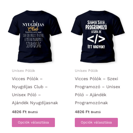
több
több
variációja
variáci
van.
van.
A
A
változatok
változa
a
a
termékoldalon
termék
választhatók
választ
ki
ki
Unisex Pólók
Unisex Pólók
Vicces Pólók –
Vicces Pólók – Szexi
Nyugdíjas Club –
Programozó – Unisex
Unisex Póló –
Póló – Ajándék
Ajándék Nyugdíjasnak
Programozónak
4826
Ft
4826
Ft
Bruttó
Bruttó
Ennek
Ennek
Opciók választása
Opciók választása
a
a