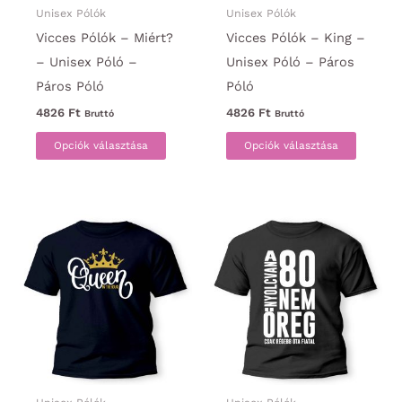
ki
ki
Unisex Pólók
Unisex Pólók
Vicces Pólók – Miért?
Vicces Pólók – King –
– Unisex Póló –
Unisex Póló – Páros
Páros Póló
Póló
4826
Ft
4826
Ft
Bruttó
Bruttó
Ennek
Ennek
Opciók választása
Opciók választása
a
a
terméknek
termék
több
több
variációja
variáci
van.
van.
A
A
változatok
változa
a
a
termékoldalon
termék
választhatók
választ