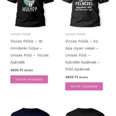
változatok
változa
a
a
termékoldalon
termék
választhatók
választ
ki
ki
Unisex Pólók
Unisex Pólók
Vicces Pólók – Itt
Vicces Pólók – Az
mindenki hülye –
Apa olyan valaki –
Unisex Póló – Vicces
Unisex Póló –
Ajándék
Ajándék Apáknak –
Póló Apáknak
4826
Ft
Bruttó
Ennek
4826
Ft
Bruttó
Opciók választása
a
Ennek
Opciók választása
terméknek
a
több
termék
variációja
több
van.
variáci