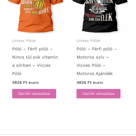
a
változa
termékoldalon
a
választhatók
termék
ki
választ
ki
Unisex Pólók
Unisex Pólók
Póló – Férfi póló –
Póló – Férfi póló –
Nincs túl sok vitamin
Motoros szív –
a sörben – Vicces
Vicces Póló –
Póló
Motoros Ajándék
4826
Ft
4826
Ft
Bruttó
Bruttó
Ennek
Ennek
Opciók választása
Opciók választása
a
a
terméknek
termék
több
több
variációja
variáci
van.
van.