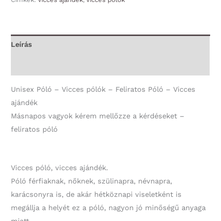
vagyok
-
Unisex
Leírás
Póló
További információk
-
Vicces
Unisex Póló – Vicces pólók – Feliratos Póló – Vicces
Ajándék
ajándék
mennyiség
Másnapos vagyok kérem mellőzze a kérdéseket –
feliratos póló
Vicces póló, vicces ajándék.
Póló férfiaknak, nőknek, szülinapra, névnapra,
karácsonyra is, de akár hétköznapi viseletként is
megállja a helyét ez a póló, nagyon jó minőségű anyaga