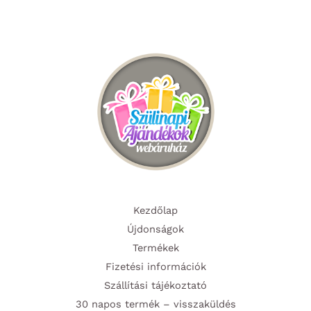
A
A
változatok
változa
a
a
termékoldalon
termék
választhatók
választ
ki
ki
Kezdőlap
Újdonságok
Termékek
Fizetési információk
Szállítási tájékoztató
30 napos termék – visszaküldés