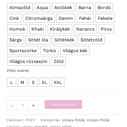
Almazöld
Aqua
Atollkék
Barna
Bordó
Cink
Citromsárga
Denim
Fehér
Fekete
Homok
Khaki
Királykék
Narancs
Piros
Sárga
Sötét lila
Sötétkék
Sötétzöld
Sportszürke
Türkiz
Világos kék
Világos rózsaszín
Zöld
Póló méret
L
M
S
XL
XXL
Vicces
-
+
Kosárba teszem
Pólók
-
Cikkszám:
PX211
Kategóriák:
Unisex Pólók
,
Vicces Pólók
Másnapos
Címkék:
vicces ajándék
,
vicces pólók