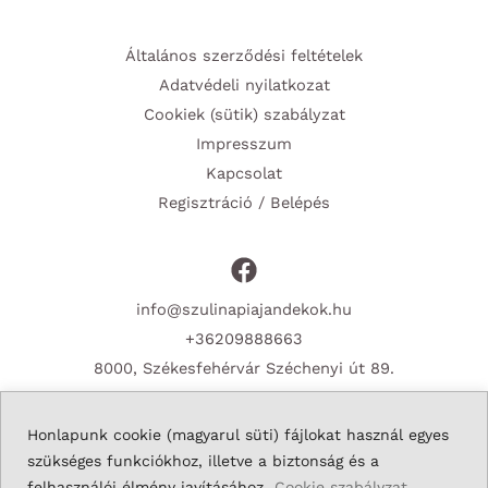
Általános szerződési feltételek
Adatvédeli nyilatkozat
Cookiek (sütik) szabályzat
Impresszum
Kapcsolat
Regisztráció / Belépés
info@szulinapiajandekok.hu
+36209888663
8000, Székesfehérvár Széchenyi út 89.
Honlapunk cookie (magyarul süti) fájlokat használ egyes
szükséges funkciókhoz, illetve a biztonság és a
Copyright © 2026 Szulinapiajandekok.hu
felhasználói élmény javításához.
Cookie szabályzat