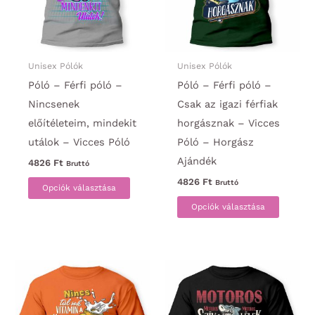
Unisex Pólók
Unisex Pólók
Póló – Férfi póló –
Póló – Férfi póló –
Nincsenek
Csak az igazi férfiak
előítéleteim, mindekit
horgásznak – Vicces
utálok – Vicces Póló
Póló – Horgász
Ajándék
4826
Ft
Bruttó
Ennek
4826
Ft
Bruttó
Opciók választása
a
Ennek
Opciók választása
terméknek
a
több
termék
variációja
több
van.
variáci
A
van.
változatok
A