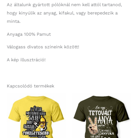
Az általunk gyártott pólóknál nem kell attól tartanod,
hogy kinyúlik az anyag, kifakul, vagy berepedezik a
minta.
Anyaga 100% Pamut
Válogass divatos színeink között!
A kép illusztráció!
Kapcsolódó termékek