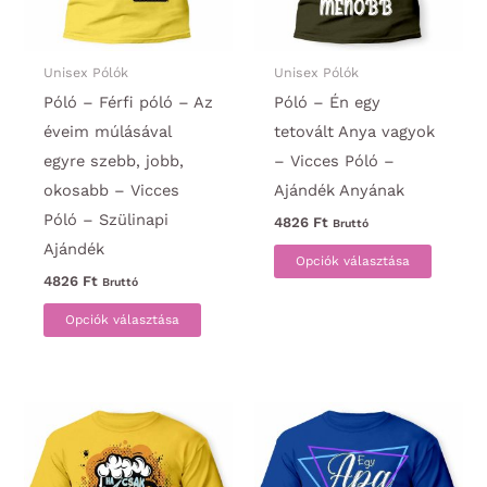
Unisex Pólók
Unisex Pólók
Póló – Férfi póló – Az
Póló – Én egy
éveim múlásával
tetovált Anya vagyok
egyre szebb, jobb,
– Vicces Póló –
okosabb – Vicces
Ajándék Anyának
Póló – Szülinapi
4826
Ft
Bruttó
Ajándék
Ennek
Opciók választása
a
4826
Ft
Bruttó
Ennek
termék
Opciók választása
a
több
terméknek
variáci
több
van.
variációja
A
van.
változa
A
a