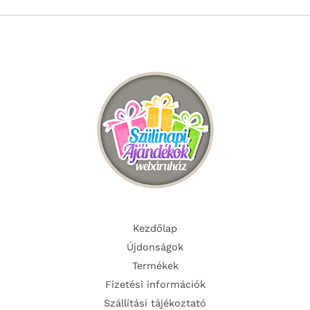
A
van.
változatok
A
a
változa
termékoldalon
a
választhatók
termék
ki
választ
ki
Kezdőlap
Újdonságok
Termékek
Fizetési információk
Szállítási tájékoztató