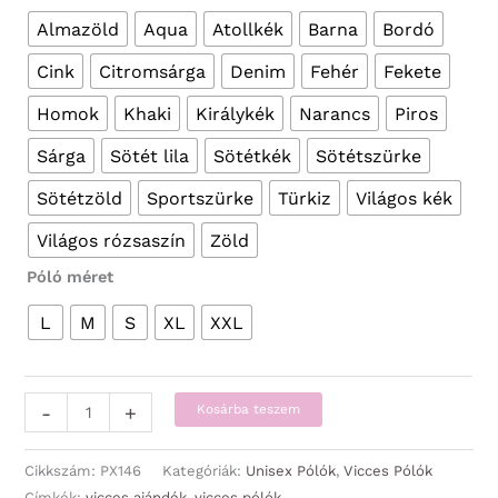
Almazöld
Aqua
Atollkék
Barna
Bordó
Cink
Citromsárga
Denim
Fehér
Fekete
Homok
Khaki
Királykék
Narancs
Piros
Sárga
Sötét lila
Sötétkék
Sötétszürke
Sötétzöld
Sportszürke
Türkiz
Világos kék
Világos rózsaszín
Zöld
Póló méret
L
M
S
XL
XXL
Vicces
-
+
Kosárba teszem
Pólók
-
Cikkszám:
PX146
Kategóriák:
Unisex Pólók
,
Vicces Pólók
Apu
Címkék:
vicces ajándék
,
vicces pólók