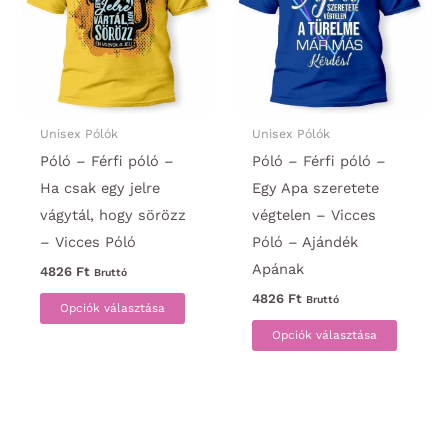
változatok
termék
a
választ
termékoldalon
ki
választhatók
ki
Unisex Pólók
Unisex Pólók
Póló – Férfi póló –
Póló – Férfi póló –
Ha csak egy jelre
Egy Apa szeretete
vágytál, hogy sörözz
végtelen – Vicces
– Vicces Póló
Póló – Ajándék
Apának
4826
Ft
Bruttó
Ennek
4826
Ft
Bruttó
Opciók választása
a
Ennek
Opciók választása
terméknek
a
több
termék
variációja
több
van.
variáci