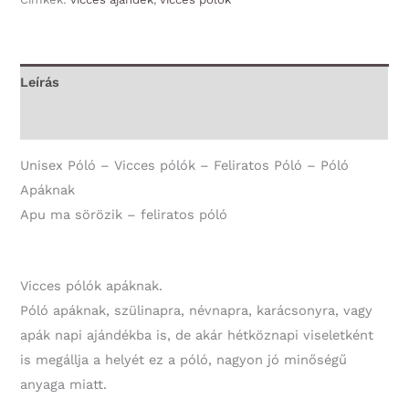
ma
sörözik
-
Leírás
Unisex
További információk
Póló
-
Unisex Póló – Vicces pólók – Feliratos Póló – Póló
Póló
Apáknak
Apáknak
Apu ma sörözik – feliratos póló
mennyiség
Vicces pólók apáknak.
Póló apáknak, szülinapra, névnapra, karácsonyra, vagy
apák napi ajándékba is, de akár hétköznapi viseletként
is megállja a helyét ez a póló, nagyon jó minőségű
anyaga miatt.