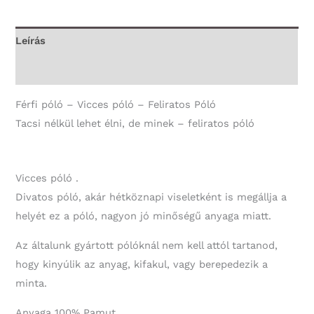
élni,
de
Leírás
minek
További információk
-
Vicces
Férfi póló – Vicces póló – Feliratos Póló
Póló
Tacsi nélkül lehet élni, de minek – feliratos póló
mennyiség
Vicces póló .
Divatos póló, akár hétköznapi viseletként is megállja a
helyét ez a póló, nagyon jó minőségű anyaga miatt.
Az általunk gyártott pólóknál nem kell attól tartanod,
hogy kinyúlik az anyag, kifakul, vagy berepedezik a
minta.
Anyaga 100% Pamut