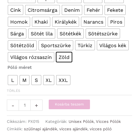
Cink
Citromsárga
Denim
Fehér
Fekete
Homok
Khaki
Királykék
Narancs
Piros
Sárga
Sötét lila
Sötétkék
Sötétszürke
Sötétzöld
Sportszürke
Türkiz
Világos kék
Világos rózsaszín
Zöld
Póló méret
L
M
S
XL
XXL
TÖRLÉS
Póló
-
+
Kosárba teszem
-
Tacsi
Cikkszám:
PX015
Kategóriák:
Unisex Pólók
,
Vicces Pólók
nélkül
Címkék:
szülinapi ajándék
,
vicces ajándék
,
vicces póló
lehet