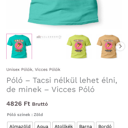
Unisex Pólók
,
Vicces Pólók
Póló – Tacsi nélkül lehet élni,
de minek – Vicces Póló
4826
Ft
Bruttó
Póló színek
: Zöld
Almazöld
Aqua
Atollkék
Barna
Bordó