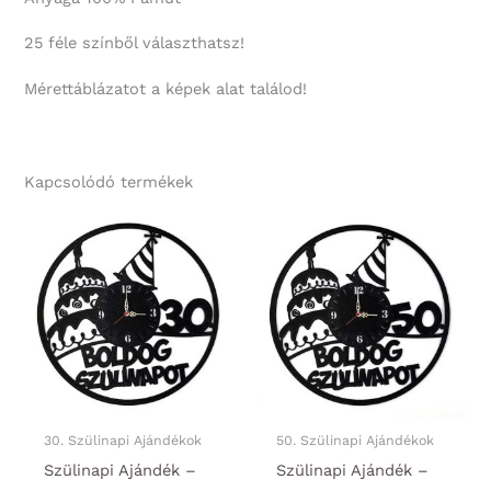
25 féle színből választhatsz!
Mérettáblázatot a képek alat találod!
Kapcsolódó termékek
30. Szülinapi Ajándékok
50. Szülinapi Ajándékok
Szülinapi Ajándék –
Szülinapi Ajándék –