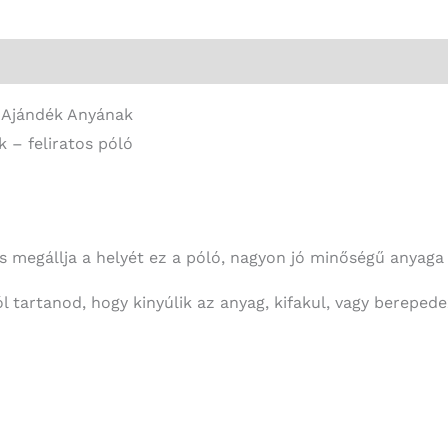
Anya
vagyok
-
Vicces
– Ajándék Anyának
Póló
 – feliratos póló
-
Ajándék
Anyának
mennyiség
is megállja a helyét ez a póló, nagyon jó minőségű anyaga 
l tartanod, hogy kinyúlik az anyag, kifakul, vagy berepede