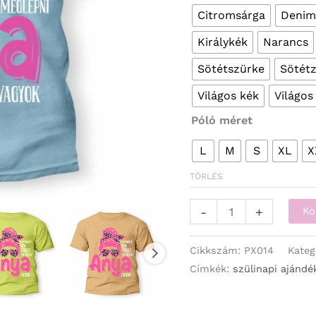
Citromsárga
Denim
Királykék
Narancs
Sötétszürke
Sötétz
Világos kék
Világos
Póló méret
L
M
S
XL
X
TÖRLÉS
Póló
-
+
Ko
-
Semmivel
Cikkszám:
PX014
Kateg
sem
Címkék:
szülinapi ajándé
tudsz
meglepni,