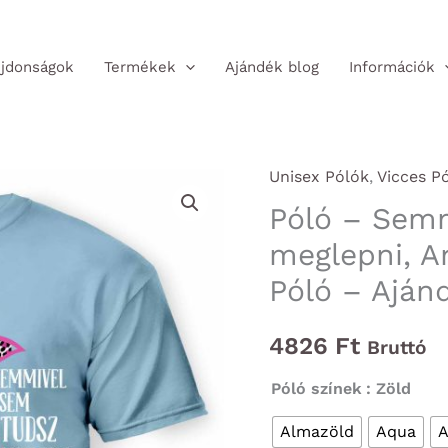
jdonságok
Termékek
Ajándék blog
Információk
Unisex Pólók
,
Vicces P
Póló – Sem
meglepni, A
Póló – Aján
4826
Ft
Bruttó
Póló színek
: Zöld
Almazöld
Aqua
A