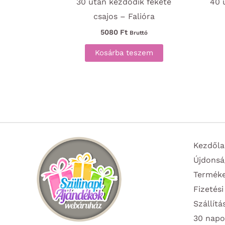
30 után kezdődik fekete
40 
csajos – Falióra
5080
Ft
Bruttó
Kosárba teszem
Kezdőla
Újdonsá
Termék
Fizetési
Szállítá
30 napo