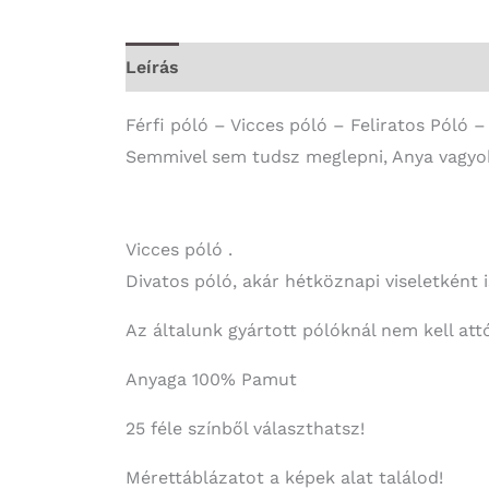
Leírás
További információk
Férfi póló – Vicces póló – Feliratos Póló 
Semmivel sem tudsz meglepni, Anya vagyok
Vicces póló .
Divatos póló, akár hétköznapi viseletként 
Az általunk gyártott pólóknál nem kell attó
Anyaga 100% Pamut
25 féle színből választhatsz!
Mérettáblázatot a képek alat találod!