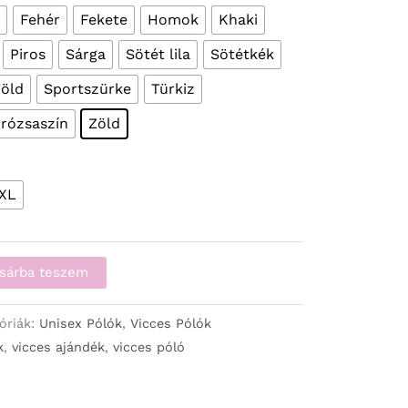
Fehér
Fekete
Homok
Khaki
Piros
Sárga
Sötét lila
Sötétkék
öld
Sportszürke
Türkiz
 rózsaszín
Zöld
XL
sárba teszem
óriák:
Unisex Pólók
,
Vicces Pólók
k
,
vicces ajándék
,
vicces póló