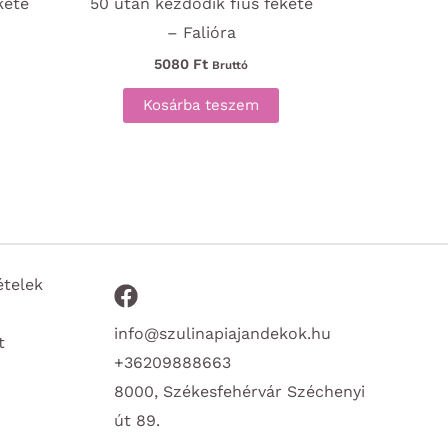
kete
50 után kezdődik fiús fekete
– Falióra
5080
Ft
Bruttó
Kosárba teszem
ételek
info@szulinapiajandekok.hu
t
+36209888663
8000, Székesfehérvár Széchenyi
út 89.