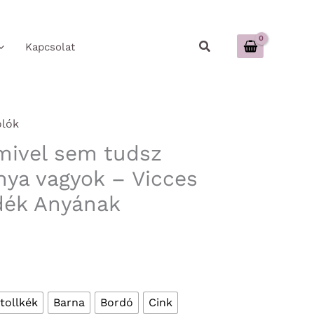
Keresés
Kapcsolat
ólók
mivel sem tudsz
nya vagyok – Vicces
dék Anyának
tollkék
Barna
Bordó
Cink