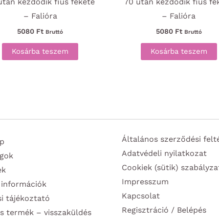
után kezdődik fiús fekete
70 után kezdődik fiús fe
– Falióra
– Falióra
5080
Ft
5080
Ft
Bruttó
Bruttó
Kosárba teszem
Kosárba teszem
Általános szerződési felt
p
Adatvédeli nyilatkozat
gok
Cookiek (sütik) szabályza
ek
Impresszum
 információk
Kapcsolat
si tájékoztató
Regisztráció / Belépés
s termék – visszaküldés