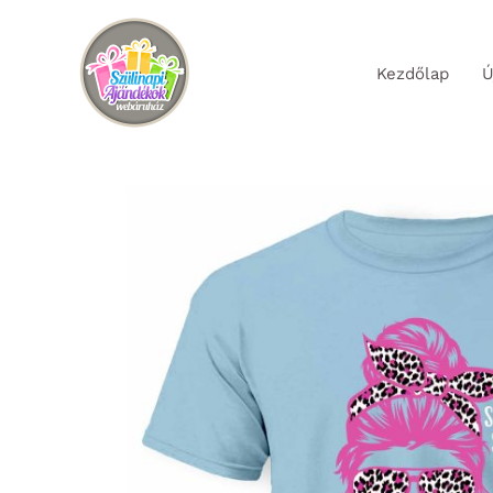
Skip
to
Kezdőlap
Ú
content