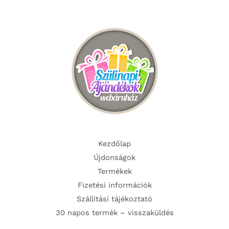
változatok
változa
a
a
termékoldalon
termék
választhatók
választ
ki
ki
Kezdőlap
Újdonságok
Termékek
Fizetési információk
Szállítási tájékoztató
30 napos termék – visszaküldés