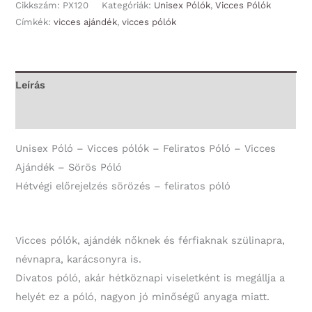
-
Cikkszám:
PX120
Kategóriák:
Unisex Pólók
,
Vicces Pólók
Hétvégi
Címkék:
vicces ajándék
,
vicces pólók
előrejelzés
sörözés
-
Leírás
Unisex
További információk
Póló
-
Unisex Póló – Vicces pólók – Feliratos Póló – Vicces
Vicces
Ajándék – Sörös Póló
Ajándék
Hétvégi előrejelzés sörözés – feliratos póló
-
Sörös
Póló
Vicces pólók, ajándék nőknek és férfiaknak szülinapra,
mennyiség
névnapra, karácsonyra is.
Divatos póló, akár hétköznapi viseletként is megállja a
helyét ez a póló, nagyon jó minőségű anyaga miatt.