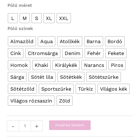
Póló méret
L
M
S
XL
XXL
Póló színek
Almazöld
Aqua
Atollkék
Barna
Bordó
Cink
Citromsárga
Denim
Fehér
Fekete
Homok
Khaki
Királykék
Narancs
Piros
Sárga
Sötét lila
Sötétkék
Sötétszürke
Sötétzöld
Sportszürke
Türkiz
Világos kék
Világos rózsaszín
Zöld
Vicces
-
+
Kosárba teszem
Pólók