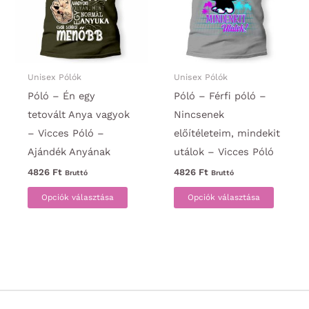
változatok
a
a
termék
termékoldalon
választ
választhatók
ki
ki
Unisex Pólók
Unisex Pólók
Póló – Én egy
Póló – Férfi póló –
tetovált Anya vagyok
Nincsenek
– Vicces Póló –
előítéleteim, mindekit
Ajándék Anyának
utálok – Vicces Póló
4826
Ft
4826
Ft
Bruttó
Bruttó
Ennek
Ennek
Opciók választása
Opciók választása
a
a
terméknek
termék
több
több
variációja
variáci
van.
van.
A
A