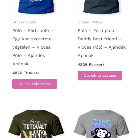
Unisex Pólók
Unisex Pólók
Póló – Férfi póló –
Póló – Férfi póló –
Egy Apa szeretete
Daddy best friend –
végtelen – Vicces
Vicces Póló – Ajándék
Póló – Ajándék
Apának
Apának
4826
Ft
Bruttó
Ennek
4826
Ft
Bruttó
Opciók választása
Ennek
a
Opciók választása
a
termék
terméknek
több
több
variáci
variációja
van.
van.
A
A
változa