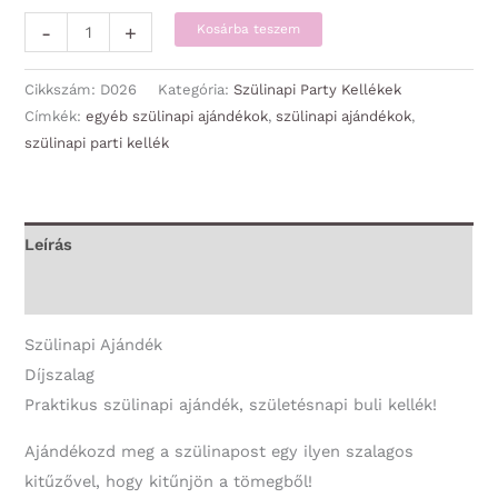
Díjszalag
-
+
Kosárba teszem
-
Boldog
Cikkszám:
D026
Kategória:
Szülinapi Party Kellékek
Szülinapot!
Címkék:
egyéb szülinapi ajándékok
,
szülinapi ajándékok
,
szülinapi parti kellék
kék
smile
-
Szülinapi
Leírás
Ajándék
További információk
mennyiség
Szülinapi Ajándék
Díjszalag
Praktikus szülinapi ajándék, születésnapi buli kellék!
Ajándékozd meg a szülinapost egy ilyen szalagos
kitűzővel, hogy kitűnjön a tömegből!