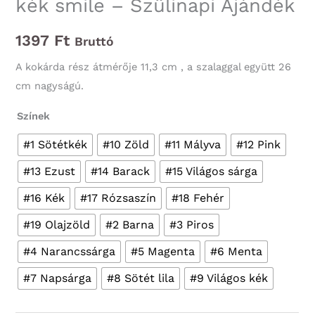
kék smile – Szülinapi Ajándék
1397
Ft
Bruttó
A kokárda rész átmérője 11,3 cm , a szalaggal együtt 26
cm nagyságú.
Színek
#1 Sötétkék
#10 Zöld
#11 Mályva
#12 Pink
#13 Ezust
#14 Barack
#15 Világos sárga
#16 Kék
#17 Rózsaszín
#18 Fehér
#19 Olajzöld
#2 Barna
#3 Piros
#4 Narancssárga
#5 Magenta
#6 Menta
#7 Napsárga
#8 Sötét lila
#9 Világos kék