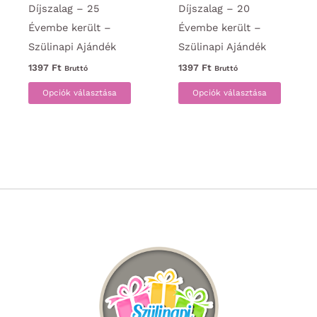
Díjszalag – 25
Díjszalag – 20
Évembe került –
Évembe került –
Szülinapi Ajándék
Szülinapi Ajándék
1397
Ft
1397
Ft
Bruttó
Bruttó
Ennek
Ennek
Opciók választása
Opciók választása
a
a
terméknek
termék
több
több
variációja
variáci
van.
van.
A
A
változatok
változa
a
a
termékoldalon
termék
választhatók
választ
ki
ki