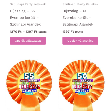
Szülinapi Party Kellékek
Szülinapi Party Kellékek
Díjszalag – 65
Díjszalag – 60
Évembe került –
Évembe került –
Szülinapi Ajándék
Szülinapi Ajándék
Ártartomány:
1270
Ft
–
1397
Ft
1397
Ft
Bruttó
Bruttó
1270 Ft
Ennek
Ennek
-
Opciók választása
Opciók választása
1397 Ft
a
a
terméknek
termék
több
több
variációja
variáci
van.
van.
A
A
változatok
változa
a
a
termékoldalon
termék
választhatók
választ