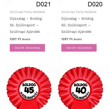
Szülinapi Party Kellékek
Szülinapi Party Kellékek
Díjszalag – Boldog
Díjszalag – Boldog
55. Szülinapot! –
50. Szülinapot! –
Szülinapi Ajándék
Szülinapi Ajándék
1397
Ft
1397
Ft
Bruttó
Bruttó
Ennek
Ennek
Opciók választása
Opciók választása
a
a
terméknek
termék
több
több
variációja
variáci
van.
van.
A
A
változatok
változa
a
a
termékoldalon
termék