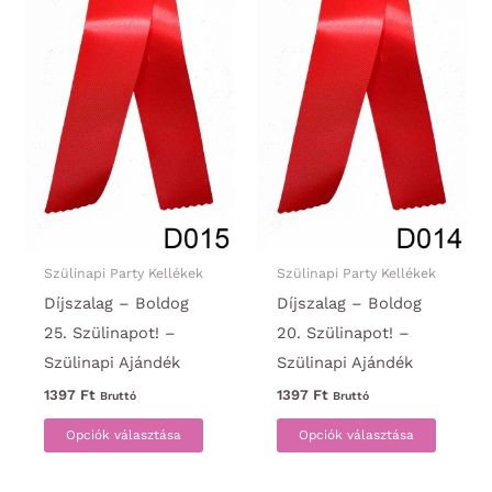
ki
ki
Szülinapi Party Kellékek
Szülinapi Party Kellékek
Díjszalag – Boldog
Díjszalag – Boldog
25. Szülinapot! –
20. Szülinapot! –
Szülinapi Ajándék
Szülinapi Ajándék
1397
Ft
1397
Ft
Bruttó
Bruttó
Ennek
Ennek
Opciók választása
Opciók választása
a
a
terméknek
termék