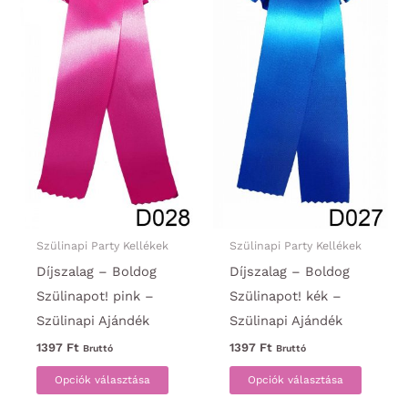
Szülinapi Party Kellékek
Szülinapi Party Kellékek
Díjszalag – Boldog
Díjszalag – Boldog
Szülinapot! pink –
Szülinapot! kék –
Szülinapi Ajándék
Szülinapi Ajándék
1397
Ft
1397
Ft
Bruttó
Bruttó
Ennek
Ennek
Opciók választása
Opciók választása
a
a