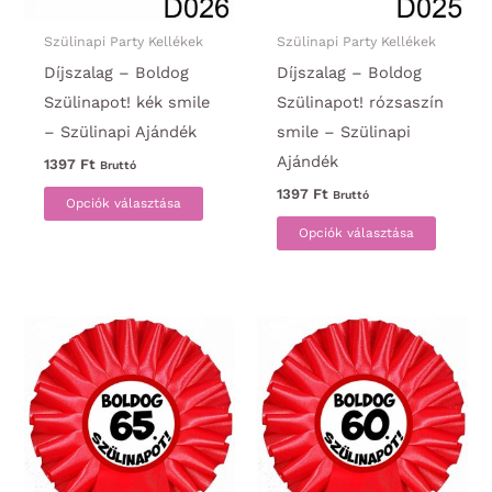
Szülinapi Party Kellékek
Szülinapi Party Kellékek
Díjszalag – Boldog
Díjszalag – Boldog
Szülinapot! kék smile
Szülinapot! rózsaszín
– Szülinapi Ajándék
smile – Szülinapi
Ajándék
1397
Ft
Bruttó
Ennek
1397
Ft
Bruttó
Opciók választása
a
Ennek
Opciók választása
terméknek
a
több
termék
variációja
több
van.
variáci
A
van.
változatok
A
a
változa
termékoldalon
a
választhatók
termék