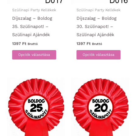
Szülinapi Party Kellékek
Szülinapi Party Kellékek
Díjszalag – Boldog
Díjszalag – Boldog
35. Szülinapot! –
30. Szülinapot! –
Szülinapi Ajándék
Szülinapi Ajándék
1397
Ft
1397
Ft
Bruttó
Bruttó
Ennek
Ennek
Opciók választása
Opciók választása
a
a
terméknek
termék
több
több
variációja
variáci
van.
van.
A
A
változatok
változa
a
a
termékoldalon
termék
választhatók
választ