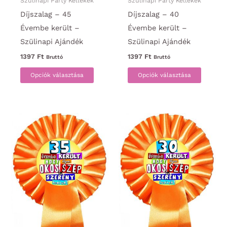
Szülinapi Party Kellékek
Szülinapi Party Kellékek
Díjszalag – 45
Díjszalag – 40
Évembe került –
Évembe került –
Szülinapi Ajándék
Szülinapi Ajándék
1397
Ft
1397
Ft
Bruttó
Bruttó
Ennek
Ennek
Opciók választása
Opciók választása
a
a
terméknek
termék
több
több
variációja
variáci
van.
van.
A
A
változatok
változa
a
a
termékoldalon
termék
választhatók
választ
ki
ki