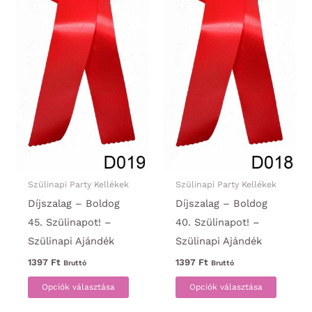
választhatók
választ
ki
ki
Szülinapi Party Kellékek
Szülinapi Party Kellékek
Díjszalag – Boldog
Díjszalag – Boldog
45. Szülinapot! –
40. Szülinapot! –
Szülinapi Ajándék
Szülinapi Ajándék
1397
Ft
1397
Ft
Bruttó
Bruttó
Ennek
Ennek
Opciók választása
Opciók választása
a
a