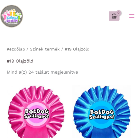
Skip
to
content
Kezdőlap
/ Színek termék / #19 Olajzöld
#19 Olajzöld
Sorted
Mind a(z) 24 találat megjelenítve
by
latest