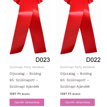
ki
választ
ki
Szülinapi Party Kellékek
Szülinapi Party Kellékek
Díjszalag – Boldog
Díjszalag – Boldog
65. Szülinapot! –
60. Szülinapot! –
Szülinapi Ajándék
Szülinapi Ajándék
1397
Ft
1397
Ft
Bruttó
Bruttó
Ennek
Ennek
Opciók választása
Opciók választása
a
a