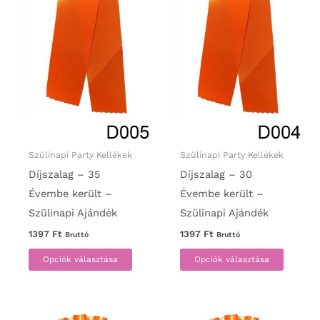
Szülinapi Party Kellékek
Szülinapi Party Kellékek
Díjszalag – 35
Díjszalag – 30
Évembe került –
Évembe került –
Szülinapi Ajándék
Szülinapi Ajándék
1397
Ft
1397
Ft
Bruttó
Bruttó
Ennek
Ennek
Opciók választása
Opciók választása
a
a
terméknek
termék
több
több