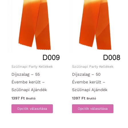
ki
ki
Szülinapi Party Kellékek
Szülinapi Party Kellékek
Díjszalag – 55
Díjszalag – 50
Évembe került –
Évembe került –
Szülinapi Ajándék
Szülinapi Ajándék
1397
Ft
1397
Ft
Bruttó
Bruttó
Ennek
Ennek
Opciók választása
Opciók választása
a
a
terméknek
termék