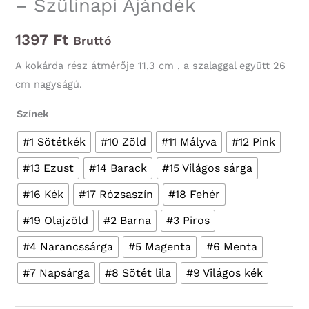
– Szülinapi Ajándék
1397
Ft
Bruttó
A kokárda rész átmérője 11,3 cm , a szalaggal együtt 26
cm nagyságú.
Színek
#1 Sötétkék
#10 Zöld
#11 Mályva
#12 Pink
#13 Ezust
#14 Barack
#15 Világos sárga
#16 Kék
#17 Rózsaszín
#18 Fehér
#19 Olajzöld
#2 Barna
#3 Piros
#4 Narancssárga
#5 Magenta
#6 Menta
#7 Napsárga
#8 Sötét lila
#9 Világos kék