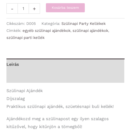
Díjszalag
-
+
Kosárba teszem
-
35
Cikkszám:
D005
Kategória:
Szülinapi Party Kellékek
Évembe
Címkék:
egyéb szülinapi ajándékok
,
szülinapi ajándékok
,
szülinapi parti kellék
került
-
Szülinapi
Ajándék
Leírás
mennyiség
További információk
Szülinapi Ajándék
Díjszalag
Praktikus szülinapi ajándék, szüetésnapi buli kellék!
Ajándékozd meg a szülinapost egy ilyen szalagos
kitűzővel, hogy kitűnjön a tömegből!