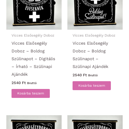
Vicces Elsősegély Doboz
Vicces Elsősegély Doboz
Vicces Elsősegély
Vicces Elsősegély
Doboz – Boldog
Doboz – Boldog
Szülinapot – Digitális
Szülinapot –
– Írható – Szülinapi
Szülinapi Ajándék
Ajándék
2540
Ft
Bruttó
2540
Ft
Bruttó
Kosárba teszem
Kosárba teszem