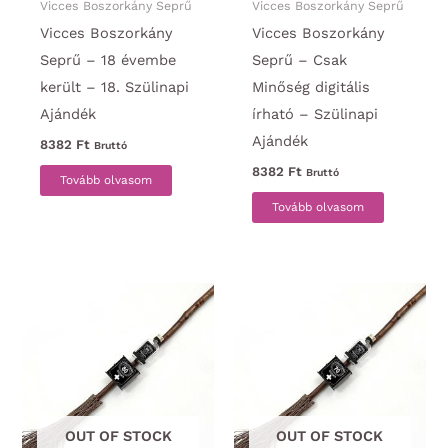
Vicces Boszorkány Seprű
Vicces Boszorkány Seprű
Vicces Boszorkány
Vicces Boszorkány
Seprű – 18 évembe
Seprű – Csak
került – 18. Szülinapi
Minőség digitális
Ajándék
írható – Szülinapi
Ajándék
8382
Ft
Bruttó
8382
Ft
Bruttó
Tovább olvasom
Tovább olvasom
OUT OF STOCK
OUT OF STOCK