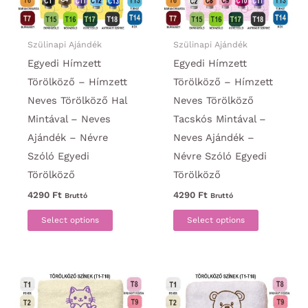
Szülinapi Ajándék
Szülinapi Ajándék
Egyedi Hímzett
Egyedi Hímzett
Törölköző – Hímzett
Törölköző – Hímzett
Neves Törölköző Hal
Neves Törölköző
Mintával – Neves
Tacskós Mintával –
Ajándék – Névre
Neves Ajándék –
Szóló Egyedi
Névre Szóló Egyedi
Törölköző
Törölköző
4290
Ft
4290
Ft
Bruttó
Bruttó
Ennek
Ennek
Select options
Select options
a
a
terméknek
termékne
több
több
variációja
variációja
van.
van.