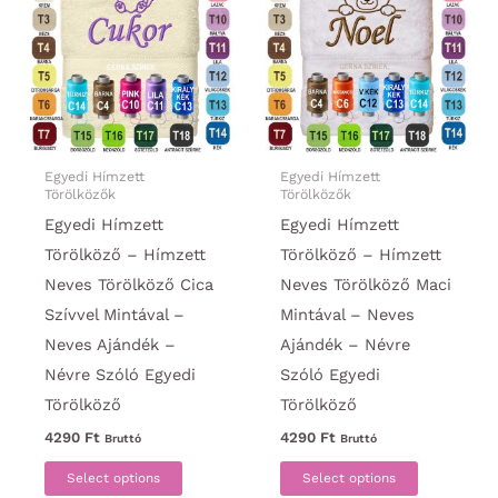
A
A
változatok
változato
a
a
termékoldalon
termékold
választhatók
választha
ki
ki
Egyedi Hímzett
Egyedi Hímzett
Törölközők
Törölközők
Egyedi Hímzett
Egyedi Hímzett
Törölköző – Hímzett
Törölköző – Hímzett
Neves Törölköző Cica
Neves Törölköző Maci
Szívvel Mintával –
Mintával – Neves
Neves Ajándék –
Ajándék – Névre
Névre Szóló Egyedi
Szóló Egyedi
Törölköző
Törölköző
4290
Ft
4290
Ft
Bruttó
Bruttó
Ennek
Ennek
Select options
Select options
a
a