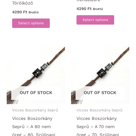
Törölköző
4290
Ft
Bruttó
4290
Ft
Bruttó
Ennek
Select options
Ennek
Select options
a
a
termékne
terméknek
több
több
variációja
variációja
van.
van.
A
A
változato
változatok
a
a
termékold
OUT OF STOCK
OUT OF STOCK
termékoldalon
választha
választhatók
ki
ki
Vicces Boszorkány Seprű
Vicces Boszorkány Seprű
Vicces Boszorkány
Vicces Boszorkány
Seprű – A 80 nem
Seprű – A 70 nem
öreg – 80. Szülinapi
öreg – 70. Szülinapi