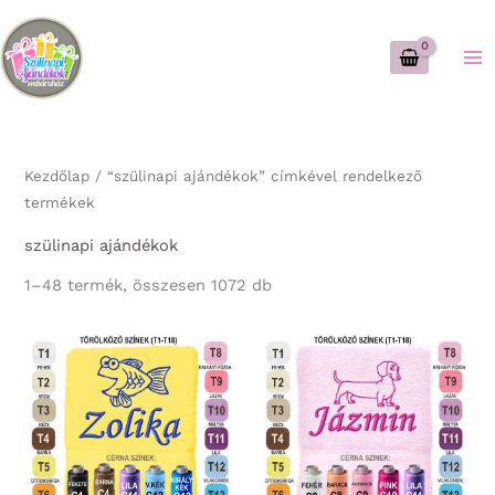
Skip
to
content
Kezdőlap
/ “szülinapi ajándékok” címkével rendelkező
termékek
szülinapi ajándékok
Sorted
1–48 termék, összesen 1072 db
by
latest