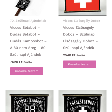
70. Szülinapi Ajándékok
Vicces Elsősegély Doboz
Vicces Sétabot –
Vicces Elsősegély
Dudás Sétabot –
Doboz – Szülinapi
Dudás Kampósbot –
Elsősegély Doboz –
A 80 nem öreg – 80.
Szülinapi Ajándék
Szülinapi Ajándék
2540
Ft
Bruttó
7620
Ft
Bruttó
Kosárba teszem
Kosárba teszem