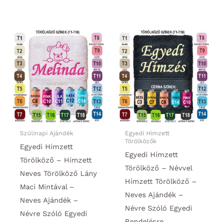
terméknek
termékne
több
több
variációja
variációja
van.
van.
A
A
változatok
változato
a
a
termékoldalon
termékold
választhatók
választha
ki
ki
Szülinapi Ajándék
Egyedi Hímzett
Törölközők
Egyedi Hímzett
Egyedi Hímzett
Törölköző – Hímzett
Törölköző – Névvel
Neves Törölköző Lány
Hímzett Törölköző –
Maci Mintával –
Neves Ajándék –
Neves Ajándék –
Névre Szóló Egyedi
Névre Szóló Egyedi
Rendelésre