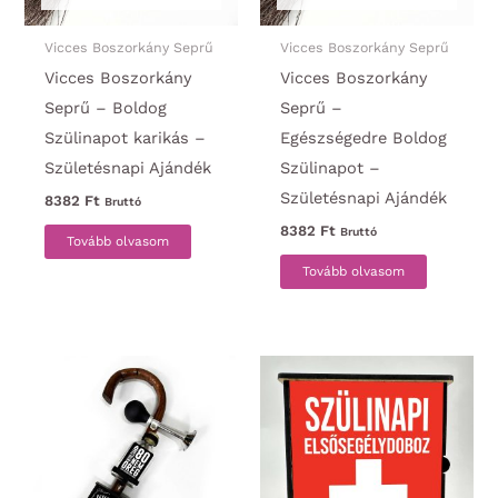
Vicces Boszorkány Seprű
Vicces Boszorkány Seprű
Vicces Boszorkány
Vicces Boszorkány
Seprű – Boldog
Seprű –
Szülinapot karikás –
Egészségedre Boldog
Születésnapi Ajándék
Szülinapot –
Születésnapi Ajándék
8382
Ft
Bruttó
8382
Ft
Bruttó
Tovább olvasom
Tovább olvasom