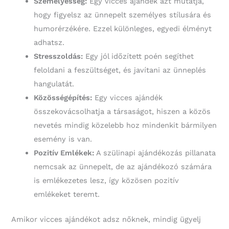
Személyesség:
Egy vicces ajándék azt mutatja,
hogy figyelsz az ünnepelt személyes stílusára és
humorérzékére. Ezzel különleges, egyedi élményt
adhatsz.
Stresszoldás:
Egy jól időzített poén segíthet
feloldani a feszültséget, és javítani az ünneplés
hangulatát.
Közösségépítés:
Egy vicces ajándék
összekovácsolhatja a társaságot, hiszen a közös
nevetés mindig közelebb hoz mindenkit bármilyen
esemény is van.
Pozitív Emlékek:
A szülinapi ajándékozás pillanata
nemcsak az ünnepelt, de az ajándékozó számára
is emlékezetes lesz, így közösen pozitív
emlékeket teremt.
Amikor vicces ajándékot adsz nőknek, mindig ügyelj