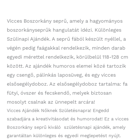
Vicces Boszorkány seprű, amely a hagyományos
boszorkányseprűk hangulatát idézi. Különleges
Szülinapi Ajándék. A seprű fából készült nyéllel, a
végén pedig faágakkal rendelkezik, minden darab
egyedi mérettel rendelkezik, körülbelül 118-128 cm
között. Az ajándék humoros elemei közé tartozik
egy csengő, pálinkás laposüveg, és egy vicces
elsősegélydoboz. Az elsősegélydoboz tartalma: fa
fütyi, óvszer és fecskendő, melyek biztosan
mosolyt csalnak az ünnepelt arcára!
Vicces Ajándék Nőknek Születésnapra! Engedd
szabadjára a kreativitásodat és humorodat! Ez a vicces
Boszorkány seprű kiváló születésnapi ajándék, amely
garantáltan különleges és egyedi meglepetést nyújt.