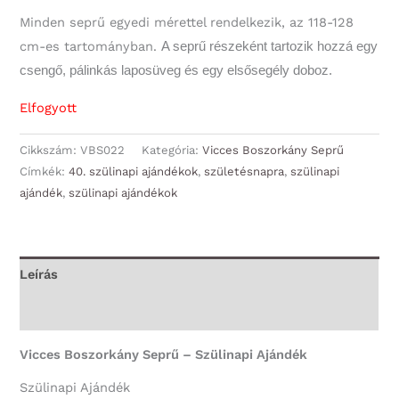
Minden seprű egyedi mérettel rendelkezik, az 118-128
cm-es tartományban.
A seprű részeként tartozik hozzá egy
csengő, pálinkás laposüveg és egy elsősegély doboz.
Elfogyott
Cikkszám:
VBS022
Kategória:
Vicces Boszorkány Seprű
Címkék:
40. szülinapi ajándékok
,
születésnapra
,
szülinapi
ajándék
,
szülinapi ajándékok
Leírás
További információk
Vicces Boszorkány Seprű – Szülinapi Ajándék
Szülinapi Ajándék