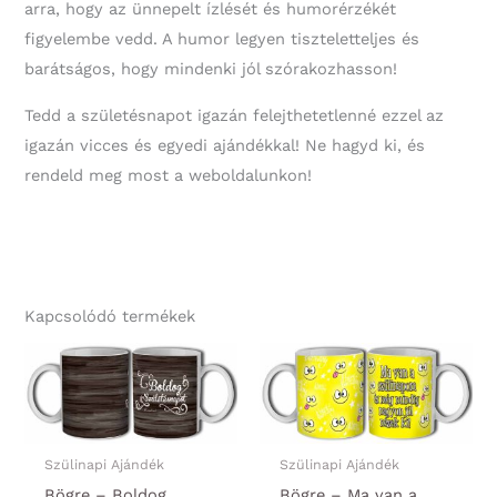
arra, hogy az ünnepelt ízlését és humorérzékét
figyelembe vedd. A humor legyen tiszteletteljes és
barátságos, hogy mindenki jól szórakozhasson!
Tedd a születésnapot igazán felejthetetlenné ezzel az
igazán vicces és egyedi ajándékkal! Ne hagyd ki, és
rendeld meg most a weboldalunkon!
Kapcsolódó termékek
Szülinapi Ajándék
Szülinapi Ajándék
Bögre – Boldog
Bögre – Ma van a