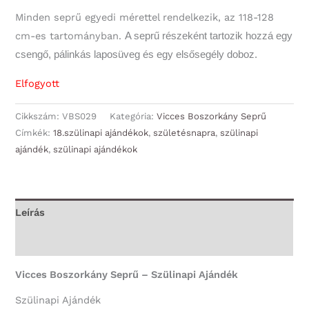
Minden seprű egyedi mérettel rendelkezik, az 118-128
cm-es tartományban.
A seprű részeként tartozik hozzá egy
csengő, pálinkás laposüveg és egy elsősegély doboz.
Elfogyott
Cikkszám:
VBS029
Kategória:
Vicces Boszorkány Seprű
Címkék:
18.szülinapi ajándékok
,
születésnapra
,
szülinapi
ajándék
,
szülinapi ajándékok
Leírás
További információk
Vicces Boszorkány Seprű – Szülinapi Ajándék
Szülinapi Ajándék