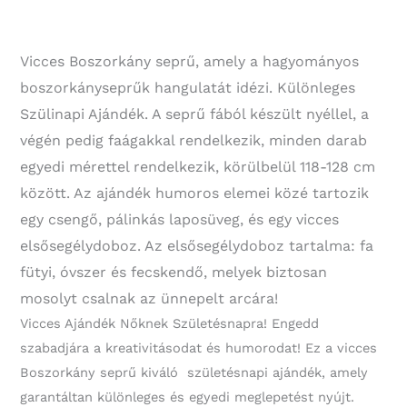
Vicces Boszorkány seprű, amely a hagyományos
boszorkányseprűk hangulatát idézi. Különleges
Szülinapi Ajándék. A seprű fából készült nyéllel, a
végén pedig faágakkal rendelkezik, minden darab
egyedi mérettel rendelkezik, körülbelül 118-128 cm
között. Az ajándék humoros elemei közé tartozik
egy csengő, pálinkás laposüveg, és egy vicces
elsősegélydoboz. Az elsősegélydoboz tartalma: fa
fütyi, óvszer és fecskendő, melyek biztosan
mosolyt csalnak az ünnepelt arcára!
Vicces Ajándék Nőknek Születésnapra! Engedd
szabadjára a kreativitásodat és humorodat! Ez a vicces
Boszorkány seprű kiváló születésnapi ajándék, amely
garantáltan különleges és egyedi meglepetést nyújt.