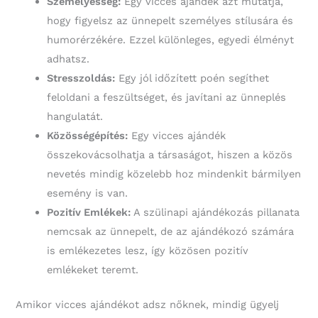
Személyesség:
Egy vicces ajándék azt mutatja,
hogy figyelsz az ünnepelt személyes stílusára és
humorérzékére. Ezzel különleges, egyedi élményt
adhatsz.
Stresszoldás:
Egy jól időzített poén segíthet
feloldani a feszültséget, és javítani az ünneplés
hangulatát.
Közösségépítés:
Egy vicces ajándék
összekovácsolhatja a társaságot, hiszen a közös
nevetés mindig közelebb hoz mindenkit bármilyen
esemény is van.
Pozitív Emlékek:
A szülinapi ajándékozás pillanata
nemcsak az ünnepelt, de az ajándékozó számára
is emlékezetes lesz, így közösen pozitív
emlékeket teremt.
Amikor vicces ajándékot adsz nőknek, mindig ügyelj