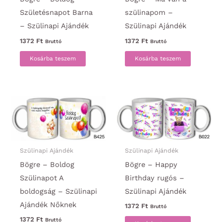
Születésnapot Barna
szülinapom –
– Szülinapi Ajándék
Szülinapi Ajándék
1372
Ft
1372
Ft
Bruttó
Bruttó
Kosárba teszem
Kosárba teszem
Szülinapi Ajándék
Szülinapi Ajándék
Bögre – Boldog
Bögre – Happy
Szülinapot A
Birthday rugós –
boldogság – Szülinapi
Szülinapi Ajándék
Ajándék Nőknek
1372
Ft
Bruttó
1372
Ft
Bruttó