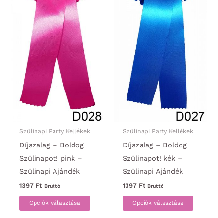
Szülinapi Party Kellékek
Szülinapi Party Kellékek
Díjszalag – Boldog
Díjszalag – Boldog
Szülinapot! pink –
Szülinapot! kék –
Szülinapi Ajándék
Szülinapi Ajándék
1397
Ft
1397
Ft
Bruttó
Bruttó
Ennek
Ennek
Opciók választása
Opciók választása
a
a