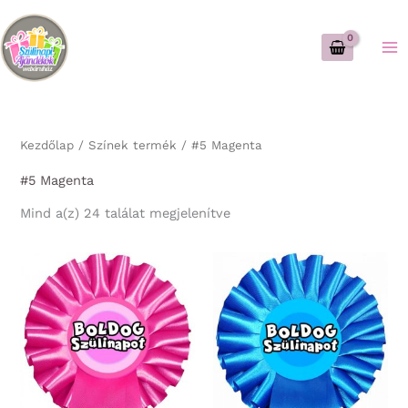
Skip
to
content
Kezdőlap
/ Színek termék / #5 Magenta
#5 Magenta
Sorted
Mind a(z) 24 találat megjelenítve
by
latest