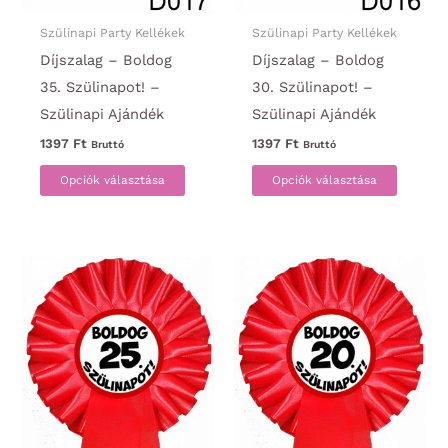
Szülinapi Party Kellékek
Szülinapi Party Kellékek
Díjszalag – Boldog
Díjszalag – Boldog
35. Szülinapot! –
30. Szülinapot! –
Szülinapi Ajándék
Szülinapi Ajándék
1397
Ft
1397
Ft
Bruttó
Bruttó
Ennek
Ennek
Opciók választása
Opciók választása
a
a
terméknek
termék
több
több
variációja
variáci
van.
van.
A
A
változatok
változa
a
a
termékoldalon
termék
választhatók
választ