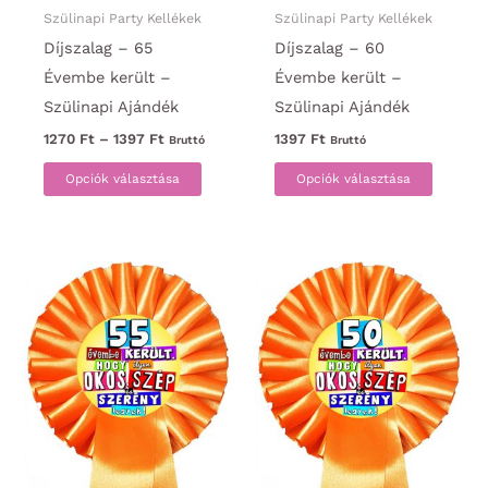
Szülinapi Party Kellékek
Szülinapi Party Kellékek
Díjszalag – 65
Díjszalag – 60
Évembe került –
Évembe került –
Szülinapi Ajándék
Szülinapi Ajándék
Ártartomány:
1270
Ft
–
1397
Ft
1397
Ft
Bruttó
Bruttó
1270 Ft
Ennek
Ennek
-
Opciók választása
Opciók választása
1397 Ft
a
a
terméknek
termék
több
több
variációja
variáci
van.
van.
A
A
változatok
változa
a
a
termékoldalon
termék
választhatók
választ