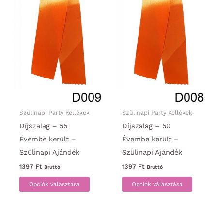
ki
ki
Szülinapi Party Kellékek
Szülinapi Party Kellékek
Díjszalag – 55
Díjszalag – 50
Évembe került –
Évembe került –
Szülinapi Ajándék
Szülinapi Ajándék
1397
Ft
1397
Ft
Bruttó
Bruttó
Ennek
Ennek
Opciók választása
Opciók választása
a
a
terméknek
termék