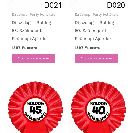
Szülinapi Party Kellékek
Szülinapi Party Kellékek
Díjszalag – Boldog
Díjszalag – Boldog
55. Szülinapot! –
50. Szülinapot! –
Szülinapi Ajándék
Szülinapi Ajándék
1397
Ft
1397
Ft
Bruttó
Bruttó
Ennek
Ennek
Opciók választása
Opciók választása
a
a
terméknek
termék
több
több
variációja
variáci
van.
van.
A
A
változatok
változa
a
a
termékoldalon
termék