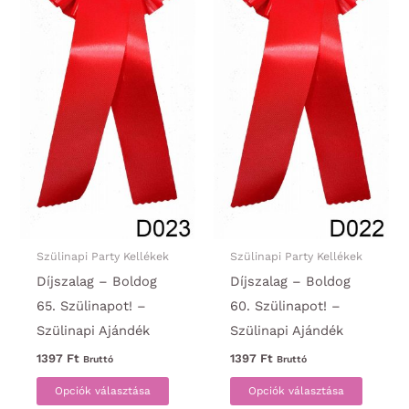
ki
választ
ki
Szülinapi Party Kellékek
Szülinapi Party Kellékek
Díjszalag – Boldog
Díjszalag – Boldog
65. Szülinapot! –
60. Szülinapot! –
Szülinapi Ajándék
Szülinapi Ajándék
1397
Ft
1397
Ft
Bruttó
Bruttó
Ennek
Ennek
Opciók választása
Opciók választása
a
a