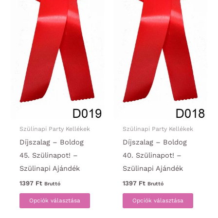
választhatók
választ
ki
ki
Szülinapi Party Kellékek
Szülinapi Party Kellékek
Díjszalag – Boldog
Díjszalag – Boldog
45. Szülinapot! –
40. Szülinapot! –
Szülinapi Ajándék
Szülinapi Ajándék
1397
Ft
1397
Ft
Bruttó
Bruttó
Ennek
Ennek
Opciók választása
Opciók választása
a
a