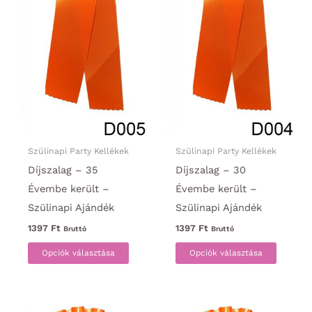
Szülinapi Party Kellékek
Szülinapi Party Kellékek
Díjszalag – 35
Díjszalag – 30
Évembe került –
Évembe került –
Szülinapi Ajándék
Szülinapi Ajándék
1397
Ft
1397
Ft
Bruttó
Bruttó
Ennek
Ennek
Opciók választása
Opciók választása
a
a
terméknek
termék
több
több