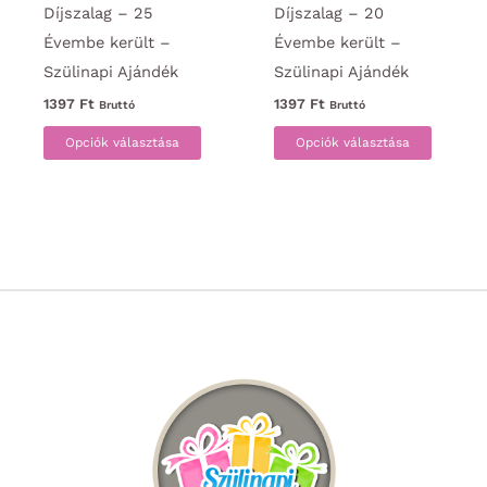
Díjszalag – 25
Díjszalag – 20
Évembe került –
Évembe került –
Szülinapi Ajándék
Szülinapi Ajándék
1397
Ft
1397
Ft
Bruttó
Bruttó
Ennek
Ennek
Opciók választása
Opciók választása
a
a
terméknek
termék
több
több
variációja
variáci
van.
van.
A
A
változatok
változa
a
a
termékoldalon
termék
választhatók
választ
ki
ki