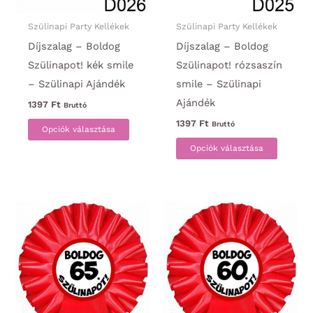
Szülinapi Party Kellékek
Szülinapi Party Kellékek
Díjszalag – Boldog
Díjszalag – Boldog
Szülinapot! kék smile
Szülinapot! rózsaszín
– Szülinapi Ajándék
smile – Szülinapi
Ajándék
1397
Ft
Bruttó
Ennek
1397
Ft
Bruttó
Opciók választása
a
Ennek
Opciók választása
terméknek
a
több
termék
variációja
több
van.
variáci
A
van.
változatok
A
a
változa
termékoldalon
a
választhatók
termék