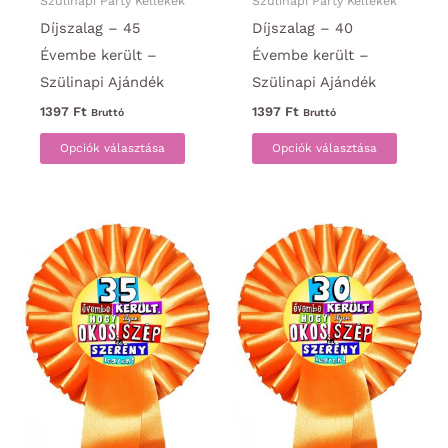
Szülinapi Party Kellékek
Szülinapi Party Kellékek
Díjszalag – 45
Díjszalag – 40
Évembe került –
Évembe került –
Szülinapi Ajándék
Szülinapi Ajándék
1397
Ft
1397
Ft
Bruttó
Bruttó
Ennek
Ennek
Opciók választása
Opciók választása
a
a
terméknek
termék
több
több
variációja
variáci
van.
van.
A
A
változatok
változa
a
a
termékoldalon
termék
választhatók
választ
ki
ki