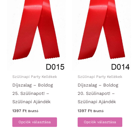
ki
ki
Szülinapi Party Kellékek
Szülinapi Party Kellékek
Díjszalag – Boldog
Díjszalag – Boldog
25. Szülinapot! –
20. Szülinapot! –
Szülinapi Ajándék
Szülinapi Ajándék
1397
Ft
1397
Ft
Bruttó
Bruttó
Ennek
Ennek
Opciók választása
Opciók választása
a
a
terméknek
termék