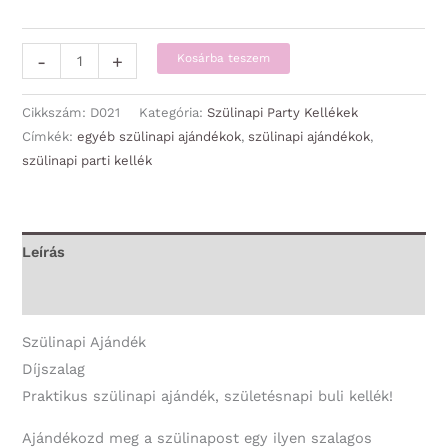
Díjszalag
-
+
Kosárba teszem
-
Boldog
Cikkszám:
D021
Kategória:
Szülinapi Party Kellékek
55.
Címkék:
egyéb szülinapi ajándékok
,
szülinapi ajándékok
,
szülinapi parti kellék
Szülinapot!
-
Szülinapi
Ajándék
Leírás
mennyiség
További információk
Szülinapi Ajándék
Díjszalag
Praktikus szülinapi ajándék, születésnapi buli kellék!
Ajándékozd meg a szülinapost egy ilyen szalagos