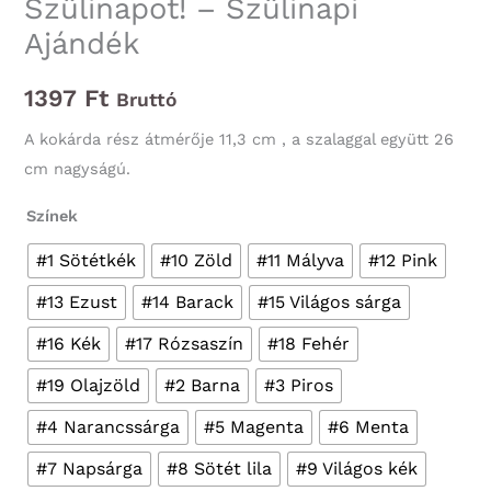
Szülinapot! – Szülinapi
Ajándék
1397
Ft
Bruttó
A kokárda rész átmérője 11,3 cm , a szalaggal együtt 26
cm nagyságú.
Színek
#1 Sötétkék
#10 Zöld
#11 Mályva
#12 Pink
#13 Ezust
#14 Barack
#15 Világos sárga
#16 Kék
#17 Rózsaszín
#18 Fehér
#19 Olajzöld
#2 Barna
#3 Piros
#4 Narancssárga
#5 Magenta
#6 Menta
#7 Napsárga
#8 Sötét lila
#9 Világos kék