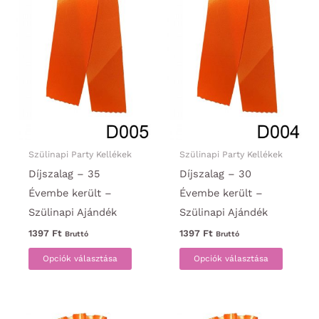
Szülinapi Party Kellékek
Szülinapi Party Kellékek
Díjszalag – 35
Díjszalag – 30
Évembe került –
Évembe került –
Szülinapi Ajándék
Szülinapi Ajándék
1397
Ft
1397
Ft
Bruttó
Bruttó
Ennek
Ennek
Opciók választása
Opciók választása
a
a
terméknek
termék
több
több