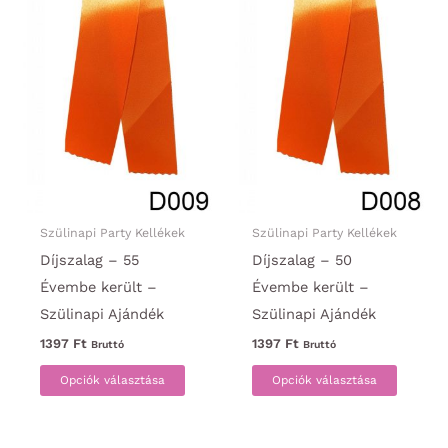
ki
ki
Szülinapi Party Kellékek
Szülinapi Party Kellékek
Díjszalag – 55
Díjszalag – 50
Évembe került –
Évembe került –
Szülinapi Ajándék
Szülinapi Ajándék
1397
Ft
1397
Ft
Bruttó
Bruttó
Ennek
Ennek
Opciók választása
Opciók választása
a
a
terméknek
termék