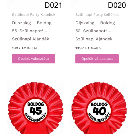
Szülinapi Party Kellékek
Szülinapi Party Kellékek
Díjszalag – Boldog
Díjszalag – Boldog
55. Szülinapot! –
50. Szülinapot! –
Szülinapi Ajándék
Szülinapi Ajándék
1397
Ft
1397
Ft
Bruttó
Bruttó
Ennek
Ennek
Opciók választása
Opciók választása
a
a
terméknek
termék
több
több
variációja
variáci
van.
van.
A
A
változatok
változa
a
a
termékoldalon
termék