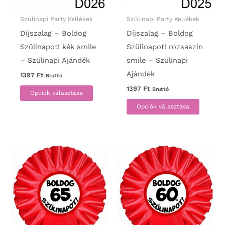
Szülinapi Party Kellékek
Szülinapi Party Kellékek
Díjszalag – Boldog
Díjszalag – Boldog
Szülinapot! kék smile
Szülinapot! rózsaszín
– Szülinapi Ajándék
smile – Szülinapi
Ajándék
1397
Ft
Bruttó
Ennek
1397
Ft
Bruttó
Opciók választása
a
Ennek
Opciók választása
terméknek
a
több
termék
variációja
több
van.
variáci
A
van.
változatok
A
a
változa
termékoldalon
a
választhatók
termék