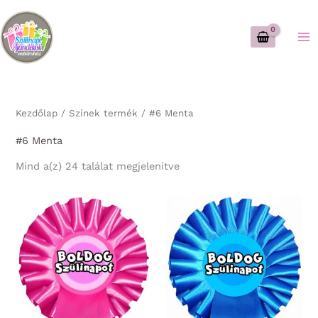
Skip
to
content
Kezdőlap
/ Színek termék / #6 Menta
#6 Menta
Sorted
Mind a(z) 24 találat megjelenítve
by
latest