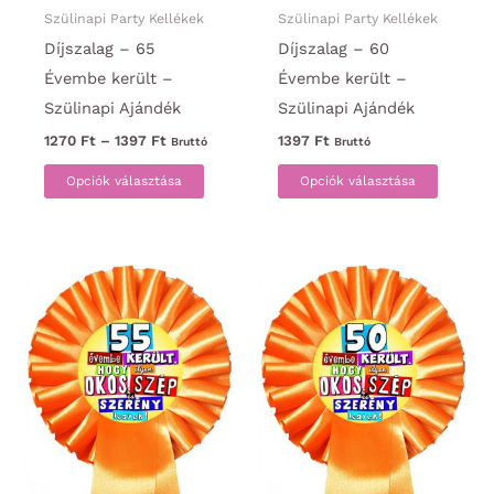
Szülinapi Party Kellékek
Szülinapi Party Kellékek
Díjszalag – 65
Díjszalag – 60
Évembe került –
Évembe került –
Szülinapi Ajándék
Szülinapi Ajándék
Ártartomány:
1270
Ft
–
1397
Ft
1397
Ft
Bruttó
Bruttó
1270 Ft
Ennek
Ennek
-
Opciók választása
Opciók választása
1397 Ft
a
a
terméknek
termék
több
több
variációja
variáci
van.
van.
A
A
változatok
változa
a
a
termékoldalon
termék
választhatók
választ