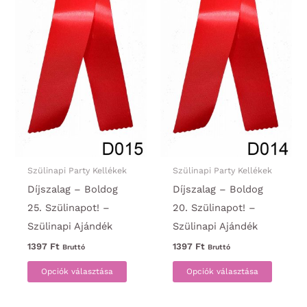
ki
ki
Szülinapi Party Kellékek
Szülinapi Party Kellékek
Díjszalag – Boldog
Díjszalag – Boldog
25. Szülinapot! –
20. Szülinapot! –
Szülinapi Ajándék
Szülinapi Ajándék
1397
Ft
1397
Ft
Bruttó
Bruttó
Ennek
Ennek
Opciók választása
Opciók választása
a
a
terméknek
termék