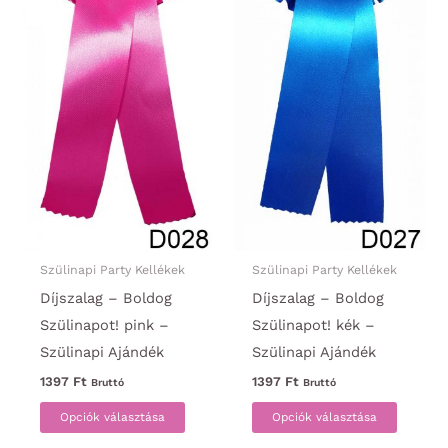
Szülinapi Party Kellékek
Szülinapi Party Kellékek
Díjszalag – Boldog
Díjszalag – Boldog
Szülinapot! pink –
Szülinapot! kék –
Szülinapi Ajándék
Szülinapi Ajándék
1397
Ft
1397
Ft
Bruttó
Bruttó
Ennek
Ennek
Opciók választása
Opciók választása
a
a