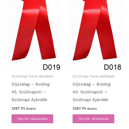
választhatók
választ
ki
ki
Szülinapi Party Kellékek
Szülinapi Party Kellékek
Díjszalag – Boldog
Díjszalag – Boldog
45. Szülinapot! –
40. Szülinapot! –
Szülinapi Ajándék
Szülinapi Ajándék
1397
Ft
1397
Ft
Bruttó
Bruttó
Ennek
Ennek
Opciók választása
Opciók választása
a
a