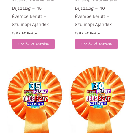
Szülinapi Party Kellékek
Szülinapi Party Kellékek
Díjszalag – 45
Díjszalag – 40
Évembe került –
Évembe került –
Szülinapi Ajándék
Szülinapi Ajándék
1397
Ft
1397
Ft
Bruttó
Bruttó
Ennek
Ennek
Opciók választása
Opciók választása
a
a
terméknek
termék
több
több
variációja
variáci
van.
van.
A
A
változatok
változa
a
a
termékoldalon
termék
választhatók
választ
ki
ki