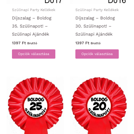
Szülinapi Party Kellékek
Szülinapi Party Kellékek
Díjszalag – Boldog
Díjszalag – Boldog
35. Szülinapot! –
30. Szülinapot! –
Szülinapi Ajándék
Szülinapi Ajándék
1397
Ft
1397
Ft
Bruttó
Bruttó
Ennek
Ennek
Opciók választása
Opciók választása
a
a
terméknek
termék
több
több
variációja
variáci
van.
van.
A
A
változatok
változa
a
a
termékoldalon
termék
választhatók
választ