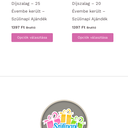
Díjszalag – 25
Díjszalag – 20
Évembe került –
Évembe került –
Szülinapi Ajándék
Szülinapi Ajándék
1397
Ft
1397
Ft
Bruttó
Bruttó
Ennek
Ennek
Opciók választása
Opciók választása
a
a
terméknek
termék
több
több
variációja
variáci
van.
van.
A
A
változatok
változa
a
a
termékoldalon
termék
választhatók
választ
ki
ki