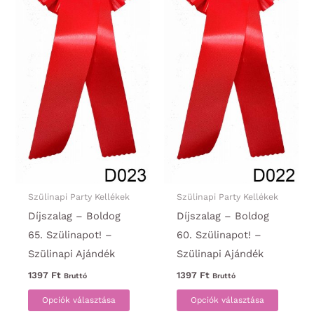
ki
választ
ki
Szülinapi Party Kellékek
Szülinapi Party Kellékek
Díjszalag – Boldog
Díjszalag – Boldog
65. Szülinapot! –
60. Szülinapot! –
Szülinapi Ajándék
Szülinapi Ajándék
1397
Ft
1397
Ft
Bruttó
Bruttó
Ennek
Ennek
Opciók választása
Opciók választása
a
a