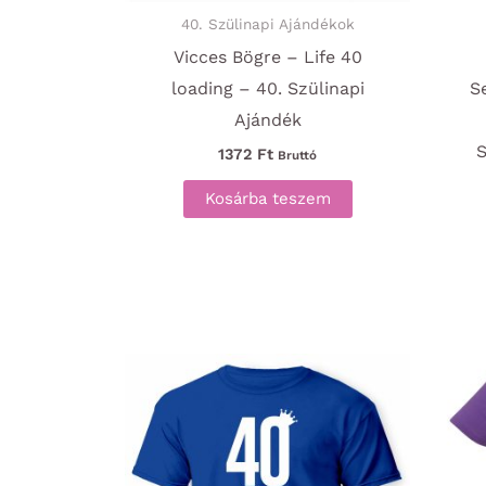
40. Szülinapi Ajándékok
Vicces Bögre – Life 40
loading – 40. Szülinapi
S
Ajándék
S
1372
Ft
Bruttó
Kosárba teszem