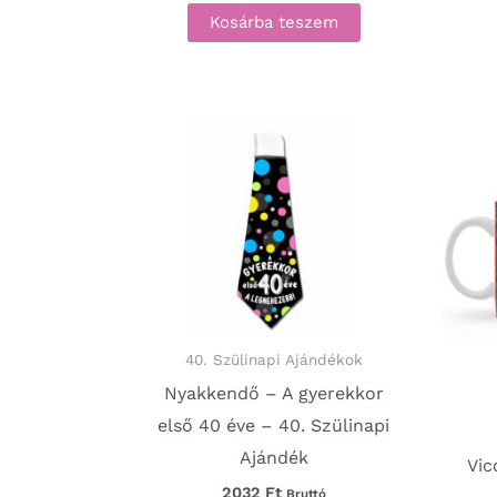
Kosárba teszem
40. Szülinapi Ajándékok
Nyakkendő – A gyerekkor
első 40 éve – 40. Szülinapi
Ajándék
Vic
2032
Ft
Bruttó