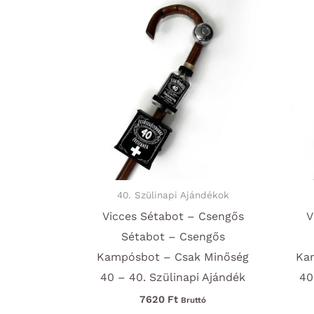
40. Szülinapi Ajándékok
Vicces Sétabot – Csengős
V
Sétabot – Csengős
Kampósbot – Csak Minőség
Ka
40 – 40. Szülinapi Ajándék
40
7620
Ft
Bruttó