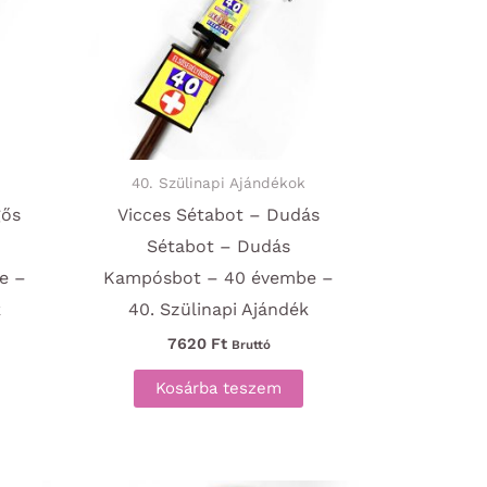
40. Szülinapi Ajándékok
gős
Vicces Sétabot – Dudás
Sétabot – Dudás
e –
Kampósbot – 40 évembe –
k
40. Szülinapi Ajándék
7620
Ft
Bruttó
Kosárba teszem