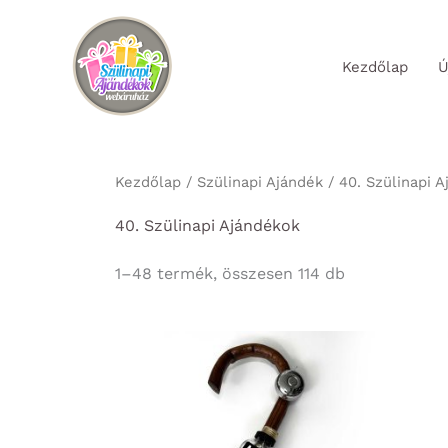
Skip
to
Kezdőlap
Ú
content
Kezdőlap
/
Szülinapi Ajándék
/ 40. Szülinapi 
40. Szülinapi Ajándékok
Sorted
1–48 termék, összesen 114 db
by
latest