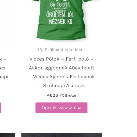
termékoldalon
választhatók
ki
40. Szülinapi Ajándékok
k –
Vicces Pólók – Férfi póló –
ces
Akkor aggódnék 40év felett
napi
– Vicces Ajándék Férfiaknak
– Szülinapi Ajándék
4826
Ft
Bruttó
Ennek
Ennek
Opciók választása
a
a
terméknek
terméknek
több
több