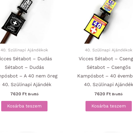
40. Szülinapi Ajándékok
40. Szülinapi Ajándékok
icces Sétabot – Dudás
Vicces Sétabot – Csen
Sétabot – Dudás
Sétabot – Csengős
pósbot – A 40 nem öreg
Kampósbot – 40 évemb
 40. Szülinapi Ajándék
40. Szülinapi Ajándé
7620
Ft
7620
Ft
Bruttó
Bruttó
Kosárba teszem
Kosárba teszem