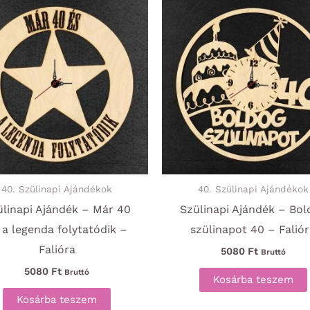
variációja
van.
A
változatok
a
termékoldalon
választhatók
ki
40. Szülinapi Ajándékok
40. Szülinapi Ajándékok
ülinapi Ajándék – Már 40
Szülinapi Ajándék – Bol
 a legenda folytatódik –
szülinapot 40 – Falió
Falióra
5080
Ft
Bruttó
5080
Ft
Bruttó
Kosárba teszem
Kosárba teszem