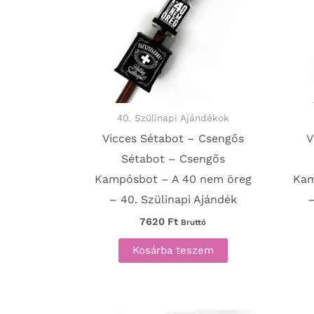
40. Szülinapi Ajándékok
Vicces Sétabot – Csengős
V
Sétabot – Csengős
Kampósbot – A 40 nem öreg
Kam
– 40. Szülinapi Ajándék
–
7620
Ft
Bruttó
Kosárba teszem