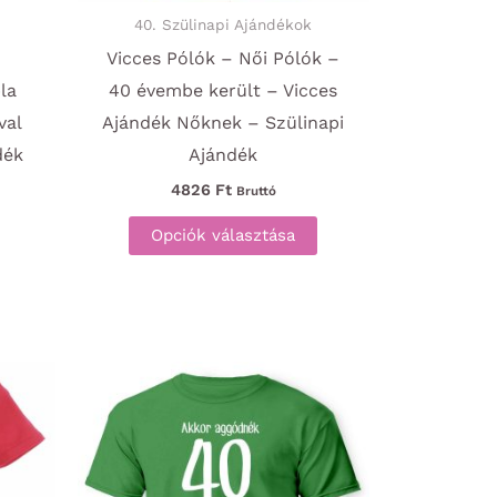
40. Szülinapi Ajándékok
Vicces Pólók – Női Pólók –
la
40 évembe került – Vicces
val
Ajándék Nőknek – Szülinapi
dék
Ajándék
4826
Ft
Bruttó
Ennek
Opciók választása
a
terméknek
több
variációja
van.
A
változatok
a