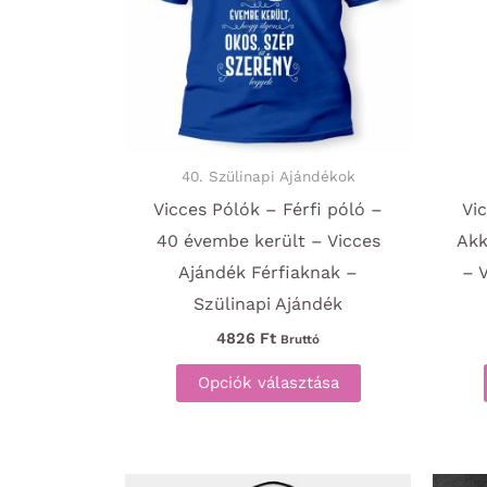
40. Szülinapi Ajándékok
Vicces Pólók – Férfi póló –
Vi
40 évembe került – Vicces
Akk
Ajándék Férfiaknak –
– 
Szülinapi Ajándék
4826
Ft
Bruttó
Ennek
Opciók választása
a
terméknek
több