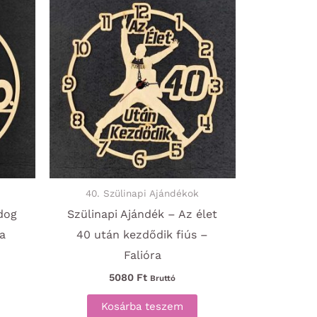
variációja
variációja
van.
van.
A
A
változatok
változatok
a
a
termékoldalon
termékoldalon
választhatók
választhatók
ki
ki
40. Szülinapi Ajándékok
dog
Szülinapi Ajándék – Az élet
ra
40 után kezdődik fiús –
Falióra
5080
Ft
Bruttó
Kosárba teszem