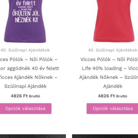
40. Szülinapi Ajándékok
40. Szülinapi Ajándékok
cces Pólók – Női Pólók –
Vicces Pólók – Női Póló
or aggódnék 40 év felett
Life 40% loading – Vic
Vicces Ajándék Nőknek –
Ajándék Nőknek – Szüli
Szülinapi Ajándék
Ajándék
4826
Ft
4826
Ft
Bruttó
Bruttó
Ennek
Opciók választása
Opciók választása
a
terméknek
több