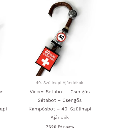
40. Szülinapi Ajándékok
ás
Vicces Sétabot – Csengős
Sétabot – Csengős
api
Kampósbot – 40. Szülinapi
Ajándék
7620
Ft
Bruttó