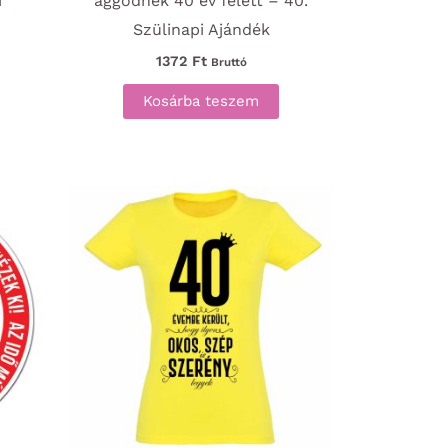
i
aggódnék 40 év felett – 40.
Szülinapi Ajándék
1372
Ft
Bruttó
Kosárba teszem