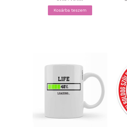
–
Kosárba teszem