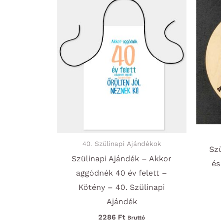
variációja
van.
A
változatok
a
termékoldalon
választhatók
ki
40. Szülinapi Ajándékok
Sz
Szülinapi Ajándék – Akkor
és
aggódnék 40 év felett –
Kötény – 40. Szülinapi
Ajándék
2286
Ft
Bruttó