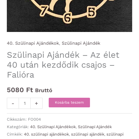
40. Szülinapi Ajándékok
,
Szülinapi Ajándék
Szülinapi Ajándék – Az élet
40 után kezdődik csajos –
Falióra
5080
Ft
Bruttó
Szülinapi
-
+
Kosárba teszem
Ajándék
-
Cikkszám:
FO004
Az
Kategóriák:
40. Szülinapi Ajándékok
,
Szülinapi Ajándék
Címkék:
40. szülinapi ajándékok
,
szülinapi ajándék
,
szülinapi
élet