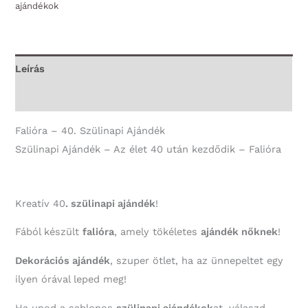
ajándékok
40
után
kezdődik
csajos
Leírás
-
További információk
Falióra
mennyiség
Falióra – 40. Szülinapi Ajándék
Szülinapi Ajándék – Az élet 40 után kezdődik – Falióra
Kreatív 40
. szülinapi ajándék
!
Fából készült
falióra
, amely tökéletes
ajándék nőknek
!
Dekorációs ajándék
, szuper ötlet, ha az ünnepeltet egy
ilyen órával leped meg!
Ha unod a sablonos
szülinapi ajándékok
at, válaszd