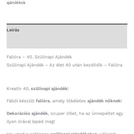
ajándékok
40
után
kezdődik
fekete
Leírás
csajos
További információk
-
Falióra
Falióra – 40. Szülinapi Ajándék
mennyiség
Szülinapi Ajándék – Az élet 40 után kezdődik – Falióra
Kreatív 40
. szülinapi ajándék
!
Fából készült
falióra
, amely tökéletes
ajándék nőknek
!
Dekorációs ajándék
, szuper ötlet, ha az ünnepeltet egy
ilyen órával leped meg!
Ha unod a sablonos
szülinapi ajándékok
at, válaszd