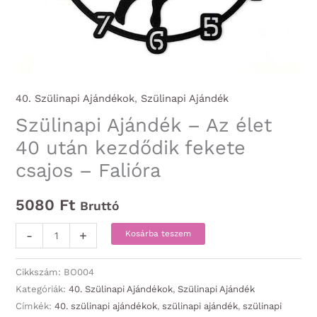
40. Szülinapi Ajándékok
,
Szülinapi Ajándék
Szülinapi Ajándék – Az élet
40 után kezdődik fekete
csajos – Falióra
5080
Ft
Bruttó
Szülinapi
-
+
Kosárba teszem
Ajándék
-
Cikkszám:
BO004
Az
Kategóriák:
40. Szülinapi Ajándékok
,
Szülinapi Ajándék
Címkék:
40. szülinapi ajándékok
,
szülinapi ajándék
,
szülinapi
élet