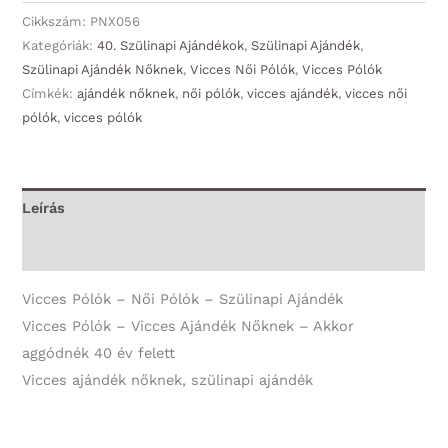
-
Cikkszám:
PNX056
Női
Kategóriák:
40. Szülinapi Ajándékok
,
Szülinapi Ajándék
,
Szülinapi Ajándék Nőknek
,
Vicces Női Pólók
,
Vicces Pólók
Pólók
Címkék:
ajándék nőknek
,
női pólók
,
vicces ajándék
,
vicces női
-
pólók
,
vicces pólók
Akkor
aggódnék
40
év
Leírás
felett
További információk
-
Vicces
Vicces Pólók – Női Pólók – Szülinapi Ajándék
Ajándék
Vicces Pólók – Vicces Ajándék Nőknek – Akkor
Nőknek
aggódnék 40 év felett
-
Vicces ajándék nőknek, szülinapi ajándék
Szülinapi
Ajándék