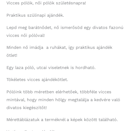
mennyiség
Vicces pólók, női pólók születésnapra!
Praktikus szülinapi ajándék.
Lepd meg barátnődet, nő ismerősöd egy divatos fazonú
vicces női pólóval!
Minden nő imádja a ruhákat, így praktikus ajándék
ötlet!
Egy laza póló, utcai viseletnek is hordható.
Tökéletes vicces ajándékötlet.
Pólóink több méretben elérhetőek, többféle vicces
mintával, hogy minden hölgy megtalálja a kedvére való
divatos kiegészítőt!
Mérettáblázatuk a terméknél a képek között található.