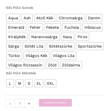
Női Póló Színek
Aqua
Ash
Atoll Kék
Citromsárga
Denim
Emerald
Fehér
Fekete
Fuchsia
Hibiscus
Királykék
Narancssárga
Navy
Piros
Sárga
Sötét Lila
Sötétszürke
Sportszürke
Türkiz
Világos Kék
Világos Lila
Világos Rózsaszín
Zöld
Zöldalma
Női Póló Méretek
L
M
S
XL
XXL
Vicces
-
+
Kosárba teszem
Pólók