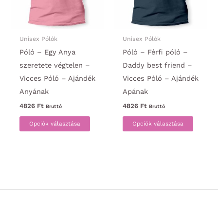
választhatók
termék
ki
választ
ki
Unisex Pólók
Unisex Pólók
Póló – Egy Anya
Póló – Férfi póló –
szeretete végtelen –
Daddy best friend –
Vicces Póló – Ajándék
Vicces Póló – Ajándék
Anyának
Apának
4826
Ft
4826
Ft
Bruttó
Bruttó
Ennek
Ennek
Opciók választása
Opciók választása
a
a
terméknek
termék
több
több
variációja
variáci
van.
van.
A
A
változatok
változa