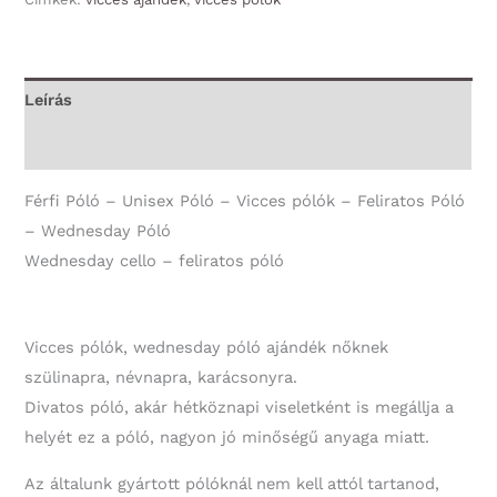
cello
-
Unisex
Leírás
Póló
További információk
-
Wednesday
Férfi Póló – Unisex Póló – Vicces pólók – Feliratos Póló
Póló
– Wednesday Póló
mennyiség
Wednesday cello – feliratos póló
Vicces pólók, wednesday póló ajándék nőknek
szülinapra, névnapra, karácsonyra.
Divatos póló, akár hétköznapi viseletként is megállja a
helyét ez a póló, nagyon jó minőségű anyaga miatt.
Az általunk gyártott pólóknál nem kell attól tartanod,