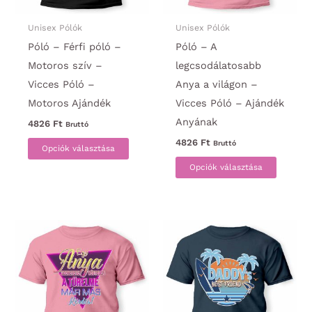
Unisex Pólók
Unisex Pólók
Póló – Férfi póló –
Póló – A
Motoros szív –
legcsodálatosabb
Vicces Póló –
Anya a világon –
Motoros Ajándék
Vicces Póló – Ajándék
Anyának
4826
Ft
Bruttó
Ennek
4826
Ft
Bruttó
Opciók választása
a
Ennek
Opciók választása
terméknek
a
több
termék
variációja
több
van.
variáci
A
van.
változatok
A
a
változa
termékoldalon
a