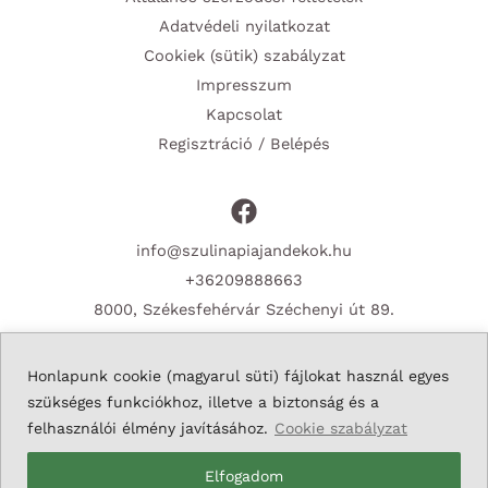
Adatvédeli nyilatkozat
Cookiek (sütik) szabályzat
Impresszum
Kapcsolat
Regisztráció / Belépés
info@szulinapiajandekok.hu
+36209888663
8000, Székesfehérvár Széchenyi út 89.
Honlapunk cookie (magyarul süti) fájlokat használ egyes
szükséges funkciókhoz, illetve a biztonság és a
Copyright © 2026 Szulinapiajandekok.hu
felhasználói élmény javításához.
Cookie szabályzat
Elfogadom