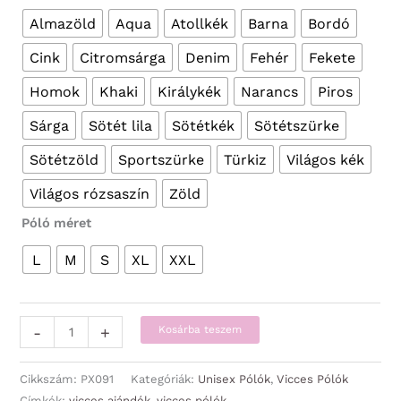
Almazöld
Aqua
Atollkék
Barna
Bordó
Cink
Citromsárga
Denim
Fehér
Fekete
Homok
Khaki
Királykék
Narancs
Piros
Sárga
Sötét lila
Sötétkék
Sötétszürke
Sötétzöld
Sportszürke
Türkiz
Világos kék
Világos rózsaszín
Zöld
Póló méret
L
M
S
XL
XXL
Vicces
-
+
Kosárba teszem
Pólók
-
Cikkszám:
PX091
Kategóriák:
Unisex Pólók
,
Vicces Pólók
Wednesday
Címkék:
vicces ajándék
,
vicces pólók