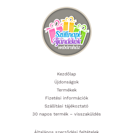
a
a
termékoldalon
termék
választhatók
választ
ki
ki
Kezdőlap
Újdonságok
Termékek
Fizetési információk
Szállítási tájékoztató
30 napos termék – visszaküldés
Általános szerződési feltételek