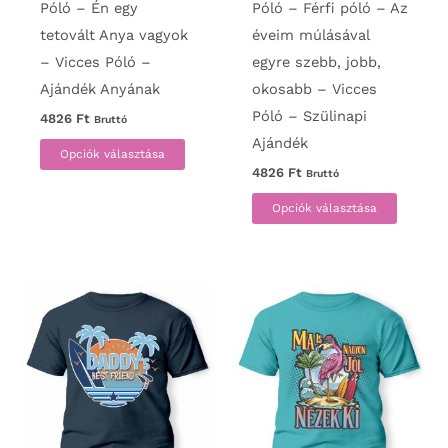
Póló – Én egy
Póló – Férfi póló – Az
tetovált Anya vagyok
éveim múlásával
– Vicces Póló –
egyre szebb, jobb,
Ajándék Anyának
okosabb – Vicces
Póló – Szülinapi
4826
Ft
Bruttó
Ajándék
Ennek
Opciók választása
a
4826
Ft
Bruttó
terméknek
Ennek
Opciók választása
több
a
variációja
termék
van.
több
A
variáci
változatok
van.
a
A
termékoldalon
változa
választhatók
a
ki
termék