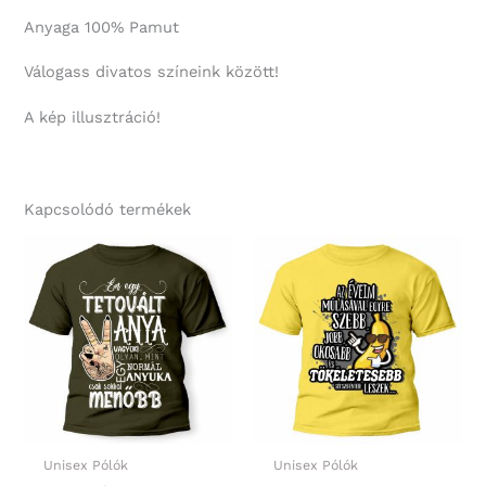
Anyaga 100% Pamut
Válogass divatos színeink között!
A kép illusztráció!
Kapcsolódó termékek
Unisex Pólók
Unisex Pólók