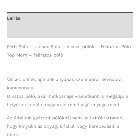
-
Unisex
Leírás
Póló
További információk
mennyiség
Férfi Póló – Unisex Póló – Vicces pólók – Feliratos Póló
Top Mom – feliratos póló
Vicces pólók, ajándék anyának szülinapra, névnapra,
karácsonyra.
Divatos póló, akár hétköznapi viseletként is megállja a
helyét ez a póló, nagyon jó minőségű anyaga miatt.
Az általunk gyártott pólóknál nem kell attól tartanod,
hogy kinyúlik az anyag, kifakul, vagy berepedezik a
minta.