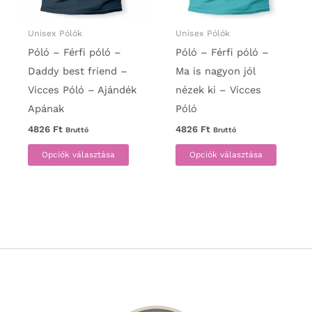
választ
ki
Unisex Pólók
Unisex Pólók
Póló – Férfi póló –
Póló – Férfi póló –
Daddy best friend –
Ma is nagyon jól
Vicces Póló – Ajándék
nézek ki – Vicces
Apának
Póló
4826
Ft
4826
Ft
Bruttó
Bruttó
Ennek
Ennek
Opciók választása
Opciók választása
a
a
terméknek
termék
több
több
variációja
variáci
van.
van.
A
A
változatok
változa
a
a