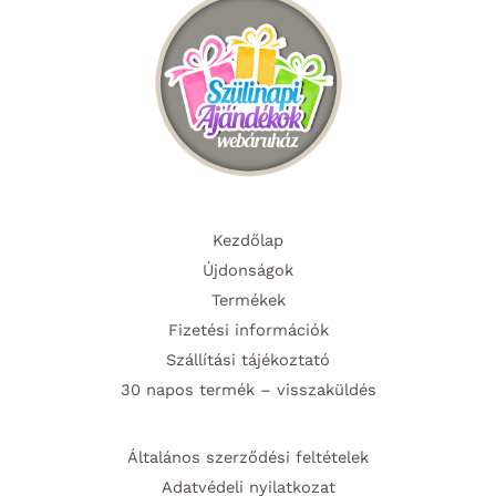
termékoldalon
termék
választhatók
választ
ki
ki
Kezdőlap
Újdonságok
Termékek
Fizetési információk
Szállítási tájékoztató
30 napos termék – visszaküldés
Általános szerződési feltételek
Adatvédeli nyilatkozat