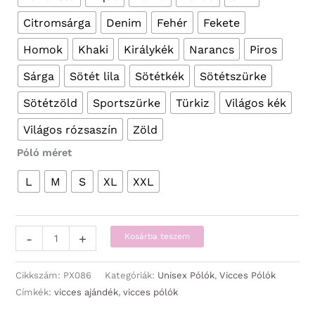
Citromsárga
Denim
Fehér
Fekete
Homok
Khaki
Királykék
Narancs
Piros
Sárga
Sötét lila
Sötétkék
Sötétszürke
Sötétzöld
Sportszürke
Türkiz
Világos kék
Világos rózsaszín
Zöld
Póló méret
L
M
S
XL
XXL
Vicces
-
+
Kosárba teszem
Pólók
-
Cikkszám:
PX086
Kategóriák:
Unisex Pólók
,
Vicces Pólók
Top
Címkék:
vicces ajándék
,
vicces pólók
Mom