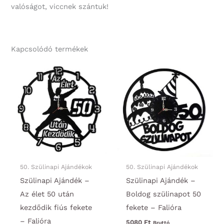
valóságot, viccnek szántuk!
Kapcsolódó termékek
50. Szülinapi Ajándékok
50. Szülinapi Ajándékok
Szülinapi Ajándék –
Szülinapi Ajándék –
Az élet 50 után
Boldog szülinapot 50
kezdődik fiús fekete
fekete – Falióra
– Falióra
5080
Ft
Bruttó