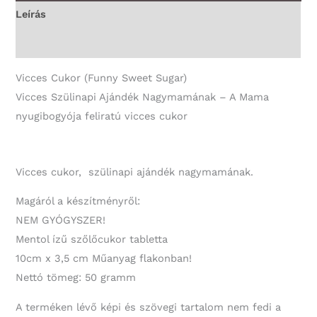
-
Leírás
Vicces
További információk
Ajándék
mennyiség
Vicces Cukor (Funny Sweet Sugar)
Vicces Szülinapi Ajándék Nagymamának – A Mama
nyugibogyója feliratú vicces cukor
Vicces cukor, szülinapi ajándék nagymamának.
Magáról a készítményről:
NEM GYÓGYSZER!
Mentol ízű szőlőcukor tabletta
10cm x 3,5 cm Műanyag flakonban!
Nettó tömeg: 50 gramm
A terméken lévő képi és szövegi tartalom nem fedi a