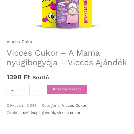
Vicces Cukor
Vicces Cukor – A Mama
nyugibogyója – Vicces Ajándék
1398
Ft
Bruttó
Vicces
-
+
Kosárba teszem
Cukor
-
Cikkszám:
C041
Kategória:
Vicces Cukor
A
Címkék:
szülinapi ajándék
,
vicces cukor
Mama
nyugibogyója