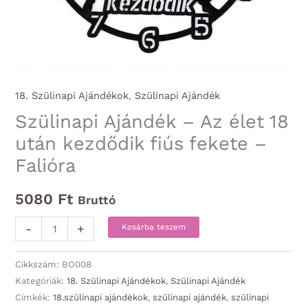
18. Szülinapi Ajándékok
,
Szülinapi Ajándék
Szülinapi Ajándék – Az élet 18
után kezdődik fiús fekete –
Falióra
5080
Ft
Bruttó
Szülinapi
-
+
Kosárba teszem
Ajándék
-
Cikkszám:
BO008
Az
Kategóriák:
18. Szülinapi Ajándékok
,
Szülinapi Ajándék
Címkék:
18.szülinapi ajándékok
,
szülinapi ajándék
,
szülinapi
élet