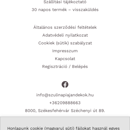
Szállítási tájékoztató
30 napos termék – visszaküldés
Általános szerződési feltételek
Adatvédeli nyilatkozat
Cookiek (sütik) szabályzat
Impresszum
Kapcsolat
Regisztráció / Belépés
info@szulinapiajandekok.hu
+36209888663
8000, Székesfehérvár Széchenyi út 89.
Honlapunk cookie (magyarul süti) fájlokat használ egyes