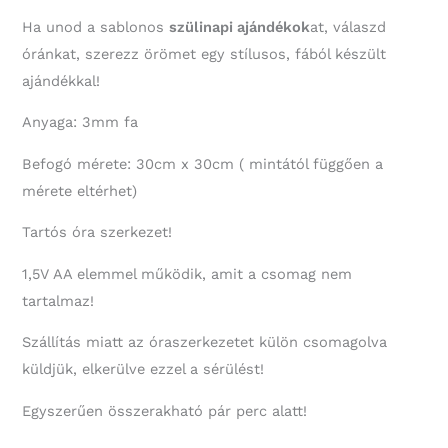
Ha unod a sablonos
szülinapi ajándékok
at, válaszd
óránkat, szerezz örömet egy stílusos, fából készült
ajándékkal!
Anyaga: 3mm fa
Befogó mérete: 30cm x 30cm ( mintától függően a
mérete eltérhet)
Tartós óra szerkezet!
1,5V AA elemmel működik, amit a csomag nem
tartalmaz!
Szállítás miatt az óraszerkezetet külön csomagolva
küldjük, elkerülve ezzel a sérülést!
Egyszerűen összerakható pár perc alatt!