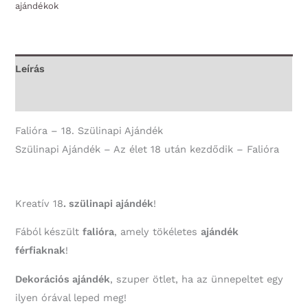
ajándékok
18
után
kezdődik
fiús
Leírás
fekete
További információk
-
Falióra
Falióra – 18. Szülinapi Ajándék
mennyiség
Szülinapi Ajándék – Az élet 18 után kezdődik – Falióra
Kreatív 18
. szülinapi ajándék
!
Fából készült
falióra
, amely tökéletes
ajándék
férfiaknak
!
Dekorációs ajándék
, szuper ötlet, ha az ünnepeltet egy
ilyen órával leped meg!