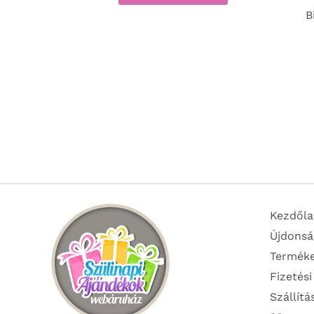
B
Kezdőla
Újdonsá
Termék
Fizetési
Szállítá