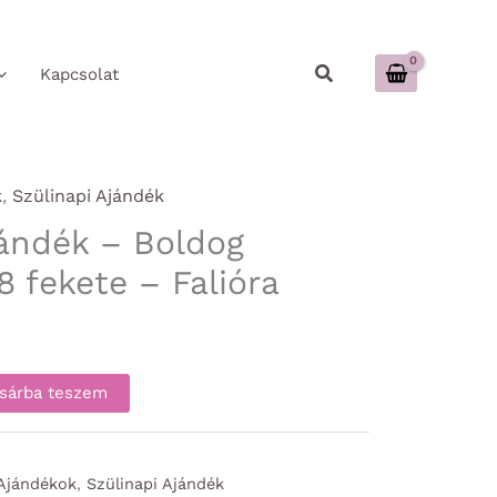
Keresés
Kapcsolat
k
,
Szülinapi Ajándék
jándék – Boldog
8 fekete – Falióra
sárba teszem
 Ajándékok
,
Szülinapi Ajándék