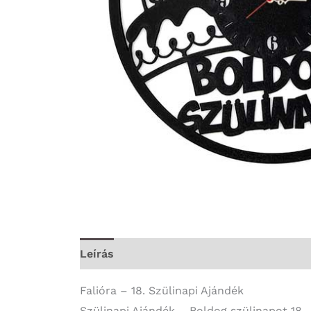
Leírás
További információk
Falióra – 18. Szülinapi Ajándék
Szülinapi Ajándék – Boldog szülinapot 18 –