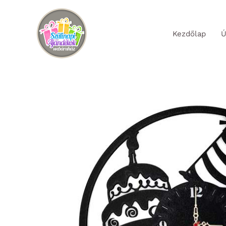
Skip
to
Kezdőlap
Ú
content