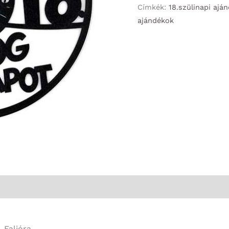
Címkék:
18.szülinapi ajá
szülinapot
ajándékok
18
fekete
-
Falióra
mennyiség
 Falióra