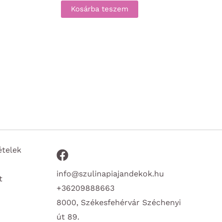
Kosárba teszem
ételek
info@szulinapiajandekok.hu
t
+36209888663
8000, Székesfehérvár Széchenyi
út 89.