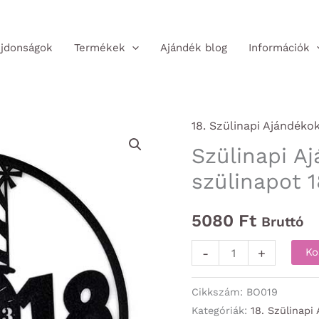
jdonságok
Termékek
Ajándék blog
Információk
18. Szülinapi Ajándéko
Szülinapi A
szülinapot 1
5080
Ft
Bruttó
Szülinapi
-
+
Ko
Ajándék
-
Cikkszám:
BO019
Boldog
Kategóriák:
18. Szülinapi