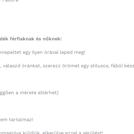
dék férfiaknak és nőknek
!
ünnepeltet egy ilyen órával leped meg!
t, válaszd óránkat, szerezz örömet egy stílusos, fából kész
ggően a mérete eltérhet)
nem tartalmaz!
omagolva küldjük, elkerülve ezzel a sérülést!