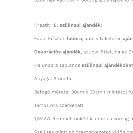
Kreatív 18
. szülinapi ajándék
!
Fából készült
falióra
, amely tökéletes
aján
Dekorációs ajándék
, szuper ötlet, ha az 
Ha unod a sablonos
szülinapi ajándékok
a
Anyaga: 3mm fa
Befogó mérete: 30cm x 30cm ( mintától fü
Tartós óra szerkezet!
1,5V AA elemmel működik, amit a csomag 
Szállítás miatt az óraszerkezetet külön cs