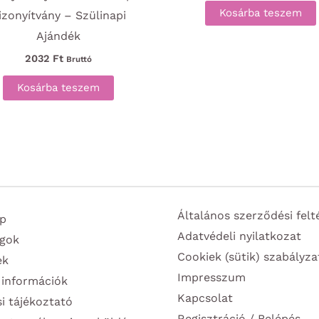
Kosárba teszem
izonyítvány – Szülinapi
Ajándék
2032
Ft
Bruttó
Kosárba teszem
Általános szerződési felt
p
Adatvédeli nyilatkozat
gok
Cookiek (sütik) szabályza
ek
Impresszum
 információk
Kapcsolat
si tájékoztató
Regisztráció / Belépés