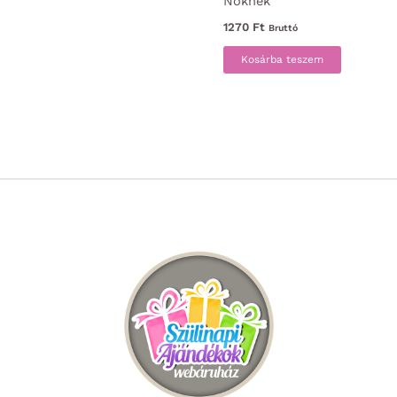
Nőknek
1270
Ft
Bruttó
Kosárba teszem