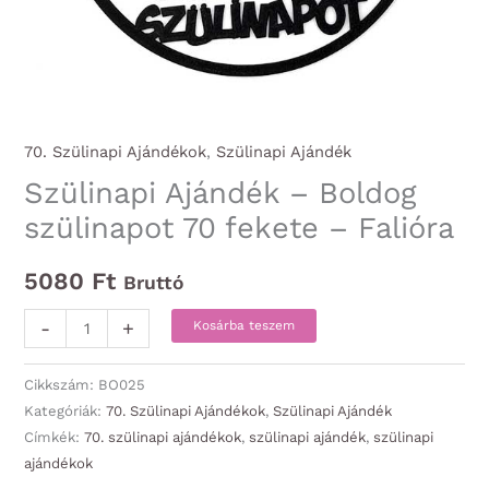
70. Szülinapi Ajándékok
,
Szülinapi Ajándék
Szülinapi Ajándék – Boldog
szülinapot 70 fekete – Falióra
5080
Ft
Bruttó
Szülinapi
-
+
Kosárba teszem
Ajándék
-
Cikkszám:
BO025
Boldog
Kategóriák:
70. Szülinapi Ajándékok
,
Szülinapi Ajándék
Címkék:
70. szülinapi ajándékok
,
szülinapi ajándék
,
szülinapi
szülinapot
ajándékok
70