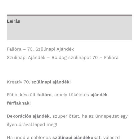
fekete
-
Falióra
Leírás
mennyiség
További információk
Falióra – 70. Szülinapi Ajándék
Szülinapi Ajándék – Boldog szülinapot 70 – Falióra
Kreatív 70
. szülinapi ajándék
!
Fából készült
falióra
, amely tökéletes
ajándék
férfiaknak
!
Dekorációs ajándék
, szuper ötlet, ha az ünnepeltet egy
ilyen órával leped meg!
Ha unod a sablonos
szülinapi ajándékok
at, válaszd