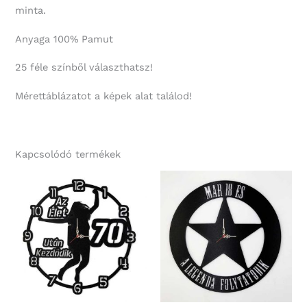
minta.
Anyaga 100% Pamut
25 féle színből választhatsz!
Mérettáblázatot a képek alat találod!
Kapcsolódó termékek