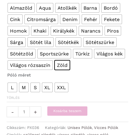
Almazöld
Aqua
Atollkék
Barna
Bordó
Cink
Citromsárga
Denim
Fehér
Fekete
Homok
Khaki
Királykék
Narancs
Piros
Sárga
Sötét lila
Sötétkék
Sötétszürke
Sötétzöld
Sportszürke
Türkiz
Világos kék
Világos rózsaszín
Zöld
Póló méret
L
M
S
XL
XXL
TÖRLÉS
Póló
-
+
Kosárba teszem
-
Férfi
Cikkszám:
PX036
Kategóriák:
Unisex Pólók
,
Vicces Pólók
póló
Címkék:
szülinapi ajándék
,
vicces ajándék
,
vicces póló