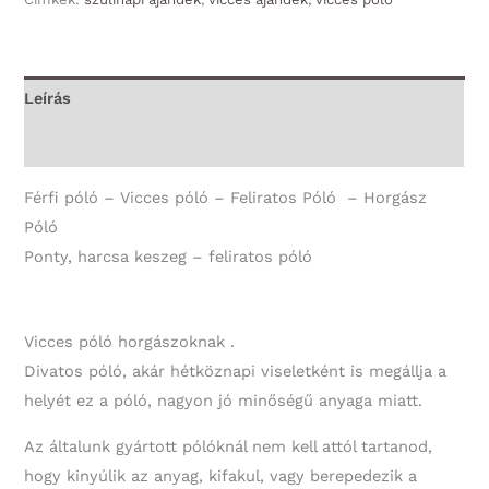
-
Ponty,
harcsa
Leírás
keszeg
További információk
-
Vicces
Férfi póló – Vicces póló – Feliratos Póló – Horgász
Póló
Póló
-
Ponty, harcsa keszeg – feliratos póló
Horgász
Póló
mennyiség
Vicces póló horgászoknak .
Divatos póló, akár hétköznapi viseletként is megállja a
helyét ez a póló, nagyon jó minőségű anyaga miatt.
Az általunk gyártott pólóknál nem kell attól tartanod,
hogy kinyúlik az anyag, kifakul, vagy berepedezik a