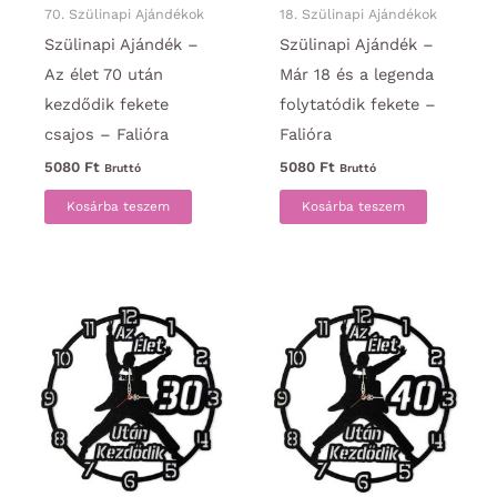
70. Szülinapi Ajándékok
18. Szülinapi Ajándékok
Szülinapi Ajándék –
Szülinapi Ajándék –
Az élet 70 után
Már 18 és a legenda
kezdődik fekete
folytatódik fekete –
csajos – Falióra
Falióra
5080
Ft
5080
Ft
Bruttó
Bruttó
Kosárba teszem
Kosárba teszem