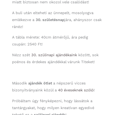
miatt biztosan nem okozol vele csalódást!
A buli után elteheti az ünnepelt, mosolyogva
emlékezve a
30. születésnap
jára, ahányszor csak
ránéz!
A tábla mérete: 40cm átmérőjű, ára pedig
csupán: 2540 Ft!
Nézz szét
30. szülinapi ajándékaink
között, sok
poénos és érdekes ajándékkal várunk Titeket!
Második
ajándék ötlet
a népszerű vicces
bizonyítványaink közül a
40 éveseknek szóló
!
Próbáltam úgy fényképezni, hogy lássátok a
tantárgyakat, hogy milyen kreatívan egyedivé
tehető ez a
szülinapi ajándék
!