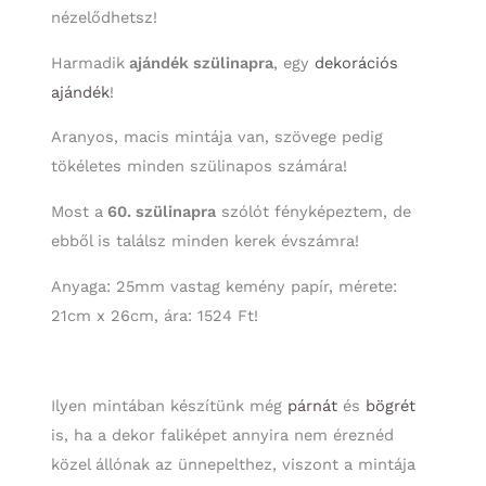
nézelődhetsz!
Harmadik
ajándék szülinapra
, egy
dekorációs
ajándék
!
Aranyos, macis mintája van, szövege pedig
tökéletes minden szülinapos számára!
Most a
60. szülinapra
szólót fényképeztem, de
ebből is találsz minden kerek évszámra!
Anyaga: 25mm vastag kemény papír, mérete:
21cm x 26cm, ára: 1524 Ft!
Ilyen mintában készítünk még
párnát
és
bögrét
is, ha a dekor faliképet annyira nem éreznéd
közel állónak az ünnepelthez, viszont a mintája