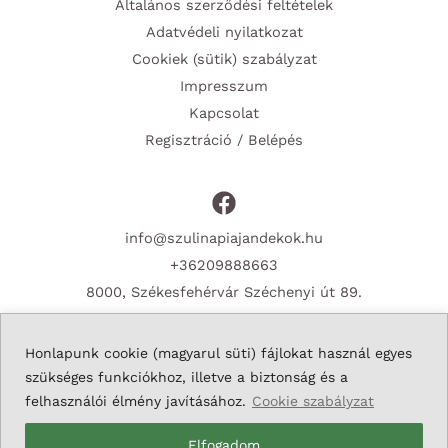
Általános szerződési feltételek
Adatvédeli nyilatkozat
Cookiek (sütik) szabályzat
Impresszum
Kapcsolat
Regisztráció / Belépés
info@szulinapiajandekok.hu
+36209888663
8000, Székesfehérvár Széchenyi út 89.
Honlapunk cookie (magyarul süti) fájlokat használ egyes
szükséges funkciókhoz, illetve a biztonság és a
Copyright © 2026 Szulinapiajandekok.hu
felhasználói élmény javításához.
Cookie szabályzat
Elfogadom