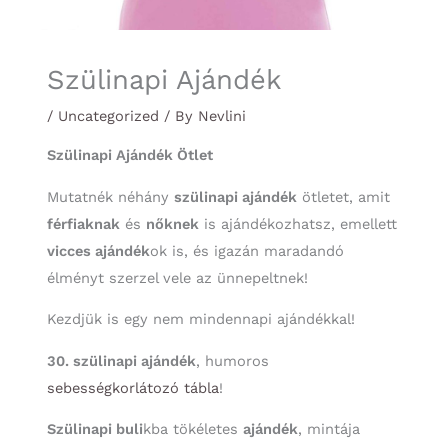
Szülinapi Ajándék
/
Uncategorized
/ By
Nevlini
Szülinapi Ajándék Ötlet
Mutatnék néhány
szülinapi ajándék
ötletet, amit
férfiaknak
és
nőknek
is ajándékozhatsz, emellett
vicces ajándék
ok is, és igazán maradandó
élményt szerzel vele az ünnepeltnek!
Kezdjük is egy nem mindennapi ajándékkal!
30. szülinapi ajándék
, humoros
sebességkorlátozó tábla
!
Szülinapi buli
kba tökéletes
ajándék
, mintája