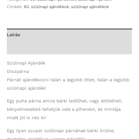
Címkék:
60. szülinapi ajándékok
,
szülinapi ajándékok
Szülinapot!
-
60.
Szülinapi
Leírás
Ajándék
További információk
mennyiség
Szülinapi Ajándék
Díszpárna
Párnát ajándékozni talán a legjobb ötlet, talán a legjobb
szülinapi ajándék!
Egy puha párna amire bárki ledőlhet, vagy átölelheti,
kényelmesebbé tehetjük vele a pihenést, és mintája
miatt jól is néz ki!
Egy ilyen szuper szülinapi párnának bárki örülne,
mutatós, praktikus, vicces ajándék!