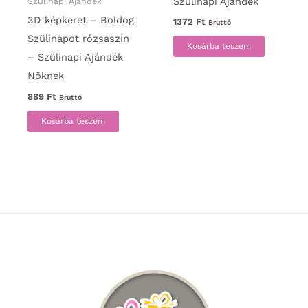
Szülinapi Ajándék
Szülinapi Ajándék
3D képkeret – Boldog
1372
Ft
Bruttó
Szülinapot rózsaszín
Kosárba teszem
– Szülinapi Ajándék
Nőknek
889
Ft
Bruttó
Kosárba teszem