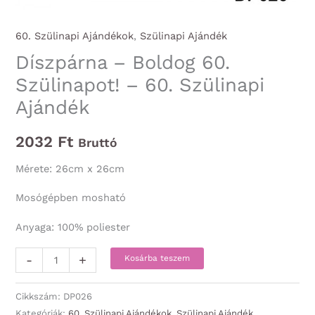
60. Szülinapi Ajándékok
,
Szülinapi Ajándék
Díszpárna – Boldog 60.
Szülinapot! – 60. Szülinapi
Ajándék
2032
Ft
Bruttó
Mérete: 26cm x 26cm
Mosógépben mosható
Anyaga: 100% poliester
Díszpárna
-
+
Kosárba teszem
-
Boldog
Cikkszám:
DP026
60.
Kategóriák:
60. Szülinapi Ajándékok
,
Szülinapi Ajándék