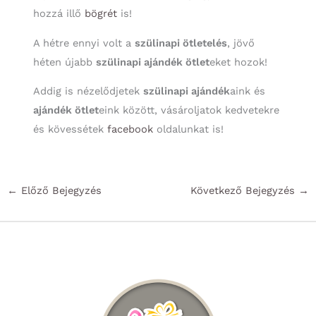
hozzá illő
bögrét
is!
A hétre ennyi volt a
szülinapi ötletelés
, jövő
héten újabb
szülinapi ajándék ötlet
eket hozok!
Addig is nézelődjetek
szülinapi ajándék
aink és
ajándék ötlet
eink között, vásároljatok kedvetekre
és kövessétek
facebook
oldalunkat is!
←
Előző Bejegyzés
Következő Bejegyzés
→