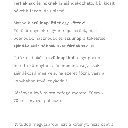
Férfiaknak
és
nőknek
is ajándékozható, bár kicsit
bővebb fazon, de unisex!
Második
szülinapi ötlet
egy
kötény
!
Főzőkötényeink nagyon népszerűek, hisz
poénosak, hasznosak és
szülinapra
tökéletes
ajándék
akár
nőknek
akár
férfiaknak
is!
Öltöztesd akár a
szülinapi buli
n egy poénos
feliratú köténybe az ünnepeltet, vagy csak
ajándékozd meg vele, ha szeret főzni, vagy a
konyhában tevékenykedni!
Kötényen lévő minta befogó mérete: 50cm x
70cm anyaga: poliészter
Itt
tudod megvásárolni ezt a kötényt, nézz szét a