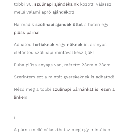
többi 30
. szülinapi ajándékaink
között, válassz
mellé valami apró
ajándék
ot!
Harmadik
szülinapi ajándék ötlet
a héten egy
plüss párna
!
Adhatod
férfiaknak
vagy
nőknek
is, aranyos
elefántos szülinapi mintával készítjük!
Puha plüss anyaga van, mérete: 23cm x 23cm
Szerintem ezt a mintát gyerekeknek is adhatod!
Nézd meg a többi
szülinapi párnánkat is, ezen a
linke
n!
i
A párna mellé választhatsz még egy mintában