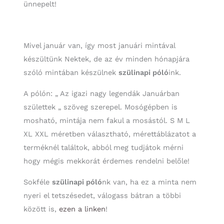
ünnepelt!
Mivel január van, így most januári mintával
készültünk Nektek, de az év minden hónapjára
szóló mintában készülnek
szülinapi póló
ink.
A pólón: „ Az igazi nagy legendák Januárban
születtek „ szöveg szerepel. Mosógépben is
mosható, mintája nem fakul a mosástól. S M L
XL XXL méretben választható, mérettáblázatot a
terméknél találtok, abból meg tudjátok mérni
hogy mégis mekkorát érdemes rendelni belőle!
Sokféle
szülinapi póló
nk van, ha ez a minta nem
nyeri el tetszésedet, válogass bátran a többi
között is,
ezen a linken
!