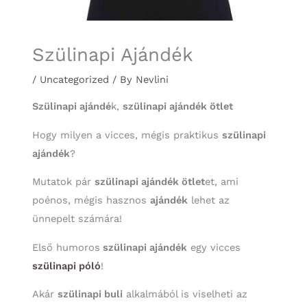
Szülinapi Ajándék
/
Uncategorized
/ By
Nevlini
Szülinapi ajándé
k,
szülinapi ajándék ötlet
Hogy milyen a vicces, mégis praktikus
szülinapi
ajándék
?
Mutatok pár
szülinapi ajándék ötlet
et, ami
poénos, mégis hasznos
ajándék
lehet az
ünnepelt számára!
Első humoros
szülinapi ajándék
egy vicces
szülinapi póló
!
Akár
szülinapi buli
alkalmából is viselheti az