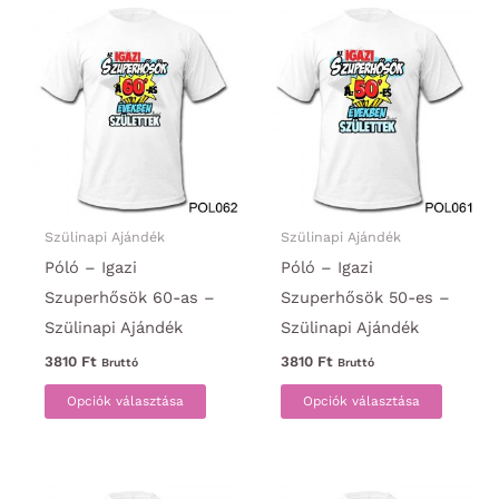
variációja
variáci
van.
van.
A
A
változatok
változa
a
a
termékoldalon
termék
választhatók
választ
ki
ki
Szülinapi Ajándék
Szülinapi Ajándék
Póló – Igazi
Póló – Igazi
Szuperhősök 60-as –
Szuperhősök 50-es –
Szülinapi Ajándék
Szülinapi Ajándék
3810
Ft
3810
Ft
Bruttó
Bruttó
Ennek
Ennek
Opciók választása
Opciók választása
a
a
terméknek
termék
több
több