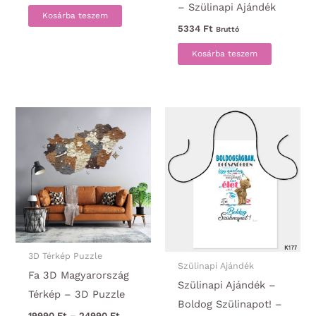
– Szülinapi Ajándék
Kosárba teszem
5334
Ft
Bruttó
Kosárba teszem
3D Térkép Puzzle
Szülinapi Ajándék
Fa 3D Magyarország
Szülinapi Ajándék –
Térkép – 3D Puzzle
Boldog Szülinapot! –
Ártartomány:
19990
Ft
–
24990
Ft