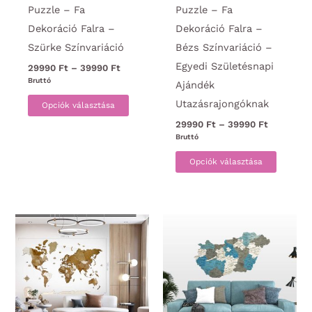
Puzzle – Fa
Puzzle – Fa
Dekoráció Falra –
Dekoráció Falra –
Szürke Színvariáció
Bézs Színvariáció –
Egyedi Születésnapi
Ártartomány:
29990
Ft
–
39990
Ft
29990 Ft
Bruttó
Ajándék
-
Ennek
Utazásrajongóknak
39990 Ft
Opciók választása
a
Ártartom
29990
Ft
–
39990
Ft
terméknek
29990 Ft
Bruttó
-
több
Ennek
39990 Ft
Opciók választása
variációja
a
van.
termék
A
több
változatok
variáci
a
van.
termékoldalon
A
választhatók
változa
ki
a