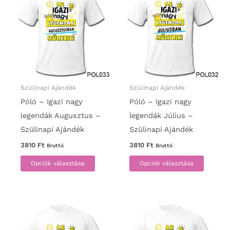
van.
van.
A
A
változatok
változa
a
a
termékoldalon
termék
választhatók
választ
ki
ki
Szülinapi Ajándék
Szülinapi Ajándék
Póló – Igazi nagy
Póló – Igazi nagy
legendák Augusztus –
legendák Július –
Szülinapi Ajándék
Szülinapi Ajándék
3810
Ft
3810
Ft
Bruttó
Bruttó
Ennek
Ennek
Opciók választása
Opciók választása
a
a
terméknek
termék
több
több
variációja
variáci
van.
van.