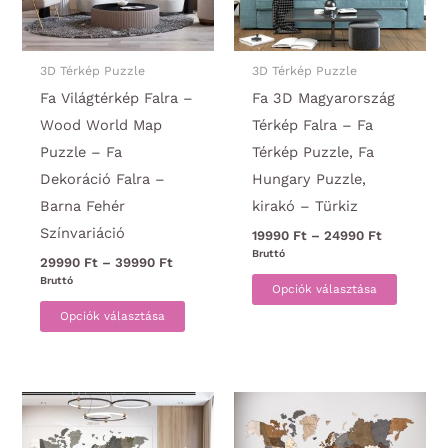
termék
választ
ki
3D Térkép Puzzle
3D Térkép Puzzle
Fa Világtérkép Falra –
Fa 3D Magyarország
Wood World Map
Térkép Falra – Fa
Puzzle – Fa
Térkép Puzzle, Fa
Dekoráció Falra –
Hungary Puzzle,
Barna Fehér
kirakó – Türkiz
Színvariáció
Ártartomá
19990
Ft
–
24990
Ft
19990 Ft
Bruttó
Ártartomány:
29990
Ft
–
39990
Ft
-
Ennek
29990 Ft
Bruttó
24990 Ft
Opciók választása
-
Ennek
a
39990 Ft
Opciók választása
a
termék
terméknek
több
több
variáci
variációja
van.
van.
A