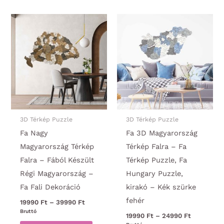
több
van.
variációja
A
van.
változa
A
a
változatok
termék
a
választ
termékoldalon
ki
választhatók
ki
3D Térkép Puzzle
3D Térkép Puzzle
Fa Nagy
Fa 3D Magyarország
Magyarország Térkép
Térkép Falra – Fa
Falra – Fából Készült
Térkép Puzzle, Fa
Régi Magyarország –
Hungary Puzzle,
Fa Fali Dekoráció
kirakó – Kék szürke
fehér
Ártartomány:
19990
Ft
–
39990
Ft
19990 Ft
Bruttó
Ártartomá
19990
Ft
–
24990
Ft
-
19990 Ft