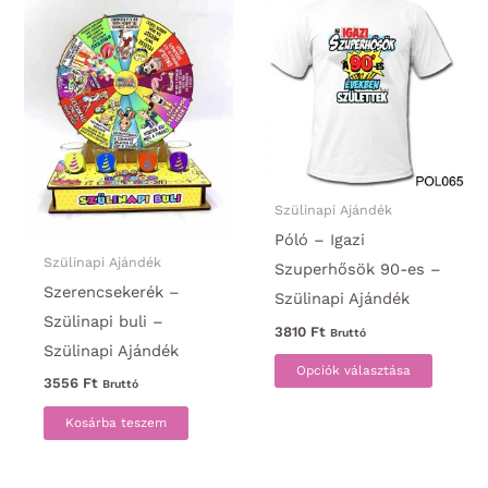
Szülinapi Ajándék
Póló – Igazi
Szülinapi Ajándék
Szuperhősök 90-es –
Szerencsekerék –
Szülinapi Ajándék
Szülinapi buli –
3810
Ft
Bruttó
Szülinapi Ajándék
Ennek
Opciók választása
3556
Ft
Bruttó
a
termék
Kosárba teszem
több
variáci