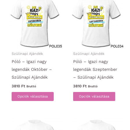
van.
van.
A
A
változatok
változa
a
a
termékoldalon
termék
választhatók
választ
ki
ki
Szülinapi Ajándék
Szülinapi Ajándék
Póló – Igazi nagy
Póló – Igazi nagy
legendák Október –
legendák Szeptember
Szülinapi Ajándék
– Szülinapi Ajándék
3810
Ft
3810
Ft
Bruttó
Bruttó
Ennek
Ennek
Opciók választása
Opciók választása
a
a
terméknek
termék
több
több
variációja
variáci