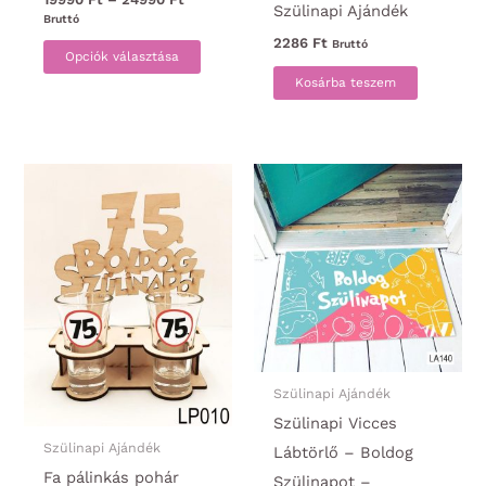
Szülinapi Ajándék
19990 Ft
Bruttó
-
2286
Ft
Bruttó
Ennek
24990 Ft
Opciók választása
a
Kosárba teszem
terméknek
több
variációja
van.
A
változatok
a
termékoldalon
választhatók
ki
Szülinapi Ajándék
Szülinapi Vicces
Szülinapi Ajándék
Lábtörlő – Boldog
Fa pálinkás pohár
Szülinapot –