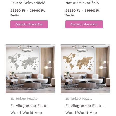
Fekete Színvariáció
Natur Színvariáció
Ártartomány:
Ártartom
29990
Ft
–
39990
Ft
29990
Ft
–
39990
Ft
29990 Ft
29990 Ft
Bruttó
Bruttó
-
-
Ennek
Ennek
39990 Ft
39990 Ft
Opciók választása
Opciók választása
a
a
terméknek
termék
több
több
variációja
variáci
van.
van.
A
A
változatok
változa
a
a
termékoldalon
termék
választhatók
választ
ki
ki
3D Térkép Puzzle
3D Térkép Puzzle
Fa Világtérkép Falra –
Fa Világtérkép Falra –
Wood World Map
Wood World Map