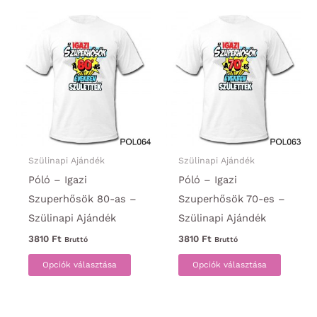
van.
A
változa
a
termék
választ
ki
Szülinapi Ajándék
Szülinapi Ajándék
Póló – Igazi
Póló – Igazi
Szuperhősök 80-as –
Szuperhősök 70-es –
Szülinapi Ajándék
Szülinapi Ajándék
3810
Ft
3810
Ft
Bruttó
Bruttó
Ennek
Ennek
Opciók választása
Opciók választása
a
a
terméknek
termék
több
több