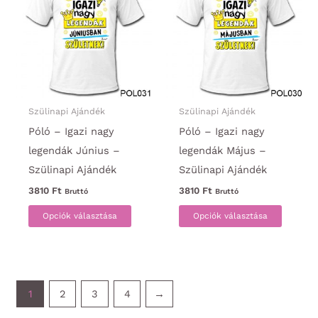
A
A
változatok
változa
a
a
termékoldalon
termék
választhatók
választ
ki
ki
Szülinapi Ajándék
Szülinapi Ajándék
Póló – Igazi nagy
Póló – Igazi nagy
legendák Június –
legendák Május –
Szülinapi Ajándék
Szülinapi Ajándék
3810
Ft
3810
Ft
Bruttó
Bruttó
Ennek
Ennek
Opciók választása
Opciók választása
a
a
terméknek
termék
több
több
variációja
variáci
1
2
3
4
→
van.
van.