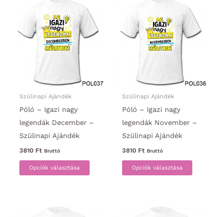
variációja
variáci
van.
van.
A
A
változatok
változa
a
a
termékoldalon
termék
választhatók
választ
ki
ki
Szülinapi Ajándék
Szülinapi Ajándék
Póló – Igazi nagy
Póló – Igazi nagy
legendák December –
legendák November –
Szülinapi Ajándék
Szülinapi Ajándék
3810
Ft
3810
Ft
Bruttó
Bruttó
Ennek
Ennek
Opciók választása
Opciók választása
a
a
terméknek
termék
több
több
variációja
variáci