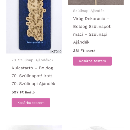
Szülinapi Ajándék
Virág Dekoráció –
Boldog Szülinapot
maci – Szülinapi
Ajándék
381
Ft
Bruttó
70. Szülinapi Ajándékok
Kosárba teszem
Kulcstartó – Boldog
70. Szülinapot! írott –
70. Szülinapi Ajándék
597
Ft
Bruttó
Kosárba teszem