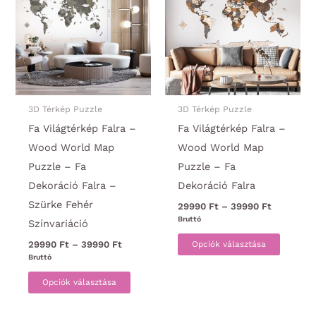
A
változa
változatok
a
a
termék
termékoldalon
választ
választhatók
ki
ki
3D Térkép Puzzle
3D Térkép Puzzle
Fa Világtérkép Falra –
Fa Világtérkép Falra –
Wood World Map
Wood World Map
Puzzle – Fa
Puzzle – Fa
Dekoráció Falra –
Dekoráció Falra
Szürke Fehér
Ártartom
29990
Ft
–
39990
Ft
29990 Ft
Bruttó
Színvariáció
-
Ennek
39990 Ft
Ártartomány:
Opciók választása
29990
Ft
–
39990
Ft
a
29990 Ft
Bruttó
-
Ennek
termék
39990 Ft
Opciók választása
a
több
terméknek
variáci