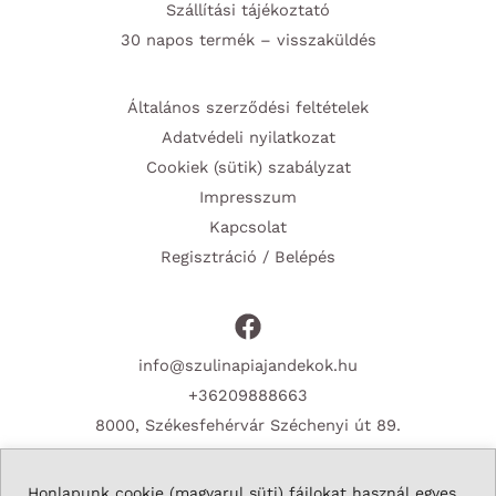
Szállítási tájékoztató
30 napos termék – visszaküldés
Általános szerződési feltételek
Adatvédeli nyilatkozat
Cookiek (sütik) szabályzat
Impresszum
Kapcsolat
Regisztráció / Belépés
info@szulinapiajandekok.hu
+36209888663
8000, Székesfehérvár Széchenyi út 89.
Honlapunk cookie (magyarul süti) fájlokat használ egyes