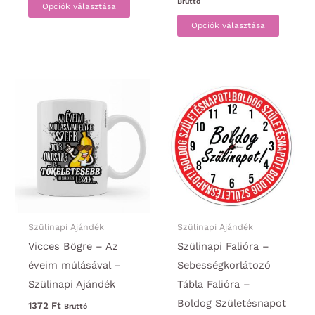
Ennek
Bruttó
39990 Ft
Opciók választása
-
a
Ennek
24990 Ft
Opciók választása
terméknek
a
több
termék
variációja
több
van.
variáci
A
van.
változatok
A
a
változa
termékoldalon
a
választhatók
termék
ki
választ
ki
Szülinapi Ajándék
Szülinapi Ajándék
Vicces Bögre – Az
Szülinapi Falióra –
éveim múlásával –
Sebességkorlátozó
Szülinapi Ajándék
Tábla Falióra –
Boldog Születésnapot
1372
Ft
Bruttó