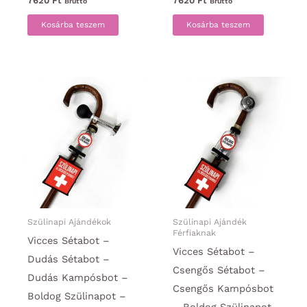
7620
Ft
7620
Ft
Bruttó
Bruttó
Kosárba teszem
Kosárba teszem
Szülinapi Ajándékok
Szülinapi Ajándék
Férfiaknak
Vicces Sétabot –
Vicces Sétabot –
Dudás Sétabot –
Csengős Sétabot –
Dudás Kampósbot –
Csengős Kampósbot
Boldog Szülinapot –
– Boldog Szülinapot