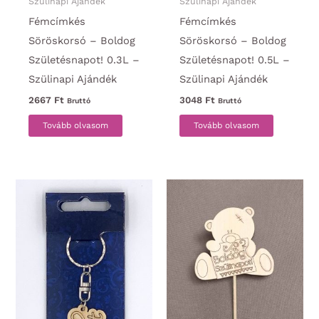
Szülinapi Ajándék
Szülinapi Ajándék
Fémcímkés
Fémcímkés
Söröskorsó – Boldog
Söröskorsó – Boldog
Születésnapot! 0.3L –
Születésnapot! 0.5L –
Szülinapi Ajándék
Szülinapi Ajándék
2667
Ft
3048
Ft
Bruttó
Bruttó
Tovább olvasom
Tovább olvasom