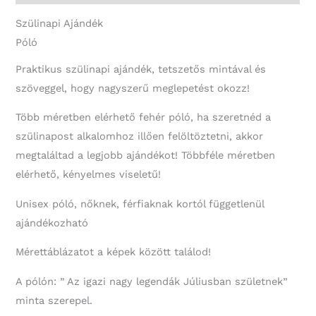
Szülinapi Ajándék
Póló
Praktikus szülinapi ajándék, tetszetős mintával és
szöveggel, hogy nagyszerű meglepetést okozz!
Több méretben elérhető fehér póló, ha szeretnéd a
szülinapost alkalomhoz illően felöltöztetni, akkor
megtaláltad a legjobb ajándékot! Többféle méretben
elérhető, kényelmes viseletű!
Unisex póló, nőknek, férfiaknak kortól függetlenül
ajándékozható
Mérettáblázatot a képek között találod!
A pólón: ” Az igazi nagy legendák Júliusban születnek”
minta szerepel.