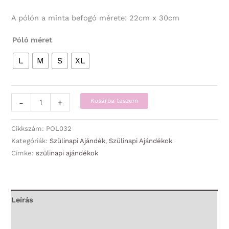
A pólón a minta befogó mérete: 22cm x 30cm
Póló méret
L
M
S
XL
Póló
-
+
Kosárba teszem
-
Igazi
Cikkszám:
POL032
nagy
Kategóriák:
Szülinapi Ajándék
,
Szülinapi Ajándékok
Címke:
szülinapi ajándékok
legendák
Július
-
Szülinapi
Leírás
Ajándék
További információk
mennyiség