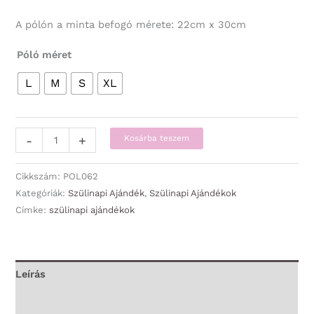
A pólón a minta befogó mérete: 22cm x 30cm
Póló méret
L
M
S
XL
Póló
-
+
Kosárba teszem
-
Igazi
Cikkszám:
POL062
Szuperhősök
Kategóriák:
Szülinapi Ajándék
,
Szülinapi Ajándékok
Címke:
szülinapi ajándékok
60-
as
-
Szülinapi
Leírás
Ajándék
További információk
mennyiség