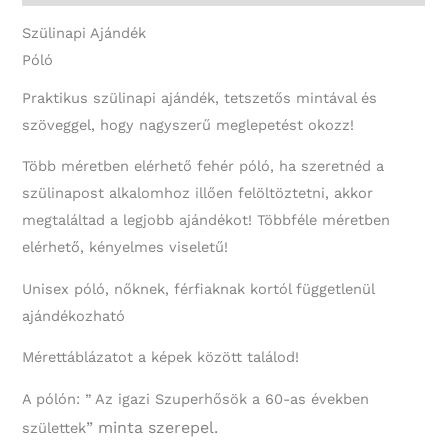
Szülinapi Ajándék
Póló
Praktikus szülinapi ajándék, tetszetős mintával és
szöveggel, hogy nagyszerű meglepetést okozz!
Több méretben elérhető fehér póló, ha szeretnéd a
szülinapost alkalomhoz illően felöltöztetni, akkor
megtaláltad a legjobb ajándékot! Többféle méretben
elérhető, kényelmes viseletű!
Unisex póló, nőknek, férfiaknak kortól függetlenül
ajándékozható
Mérettáblázatot a képek között találod!
A pólón: ” Az igazi Szuperhősök a 60-as években
” minta szerepel.
születtek