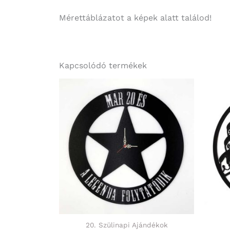
Mérettáblázatot a képek alatt találod!
Kapcsolódó termékek
20. Szülinapi Ajándékok