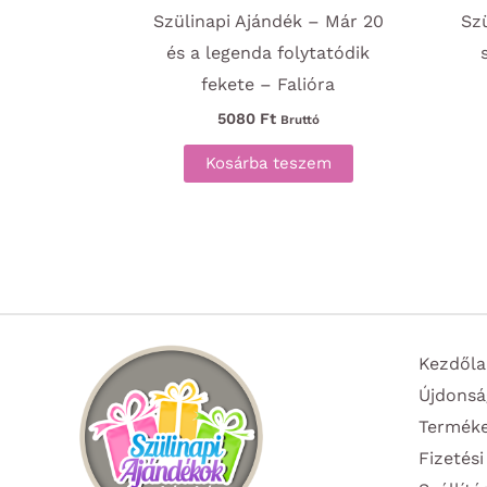
Szülinapi Ajándék – Már 20
Sz
és a legenda folytatódik
fekete – Falióra
5080
Ft
Bruttó
Kosárba teszem
Kezdőla
Újdonsá
Termék
Fizetési