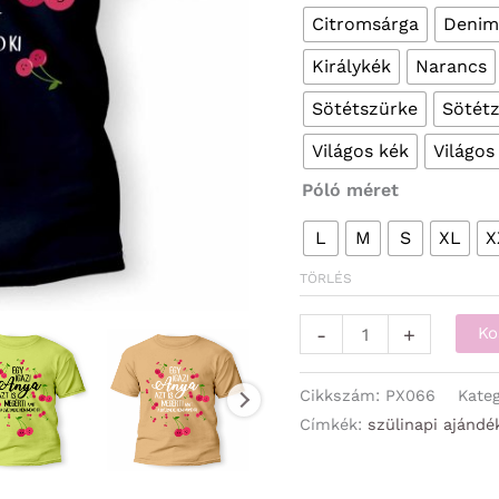
Citromsárga
Denim
Királykék
Narancs
Sötétszürke
Sötétz
Világos kék
Világos
Póló méret
L
M
S
XL
X
TÖRLÉS
Vicces
-
+
Ko
Pólók
-
Cikkszám:
PX066
Kate
Egy
Címkék:
szülinapi ajándé
igazi
Anya