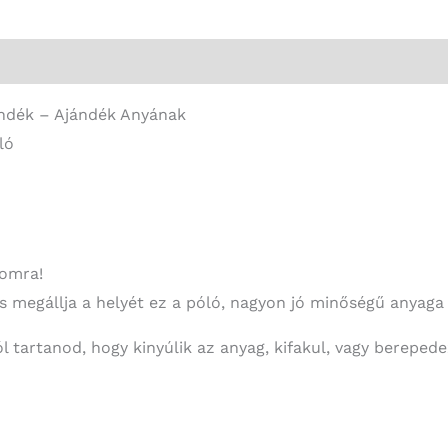
azt
is
megérti
-
ándék – Ajándék Anyának
Vicces
ló
Ajándék
-
Ajándék
Anyának
lomra!
mennyiség
is megállja a helyét ez a póló, nagyon jó minőségű anyaga 
l tartanod, hogy kinyúlik az anyag, kifakul, vagy berepede