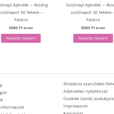
ülinapi Ajándék – Boldog
Szülinapi Ajándék – Bol
szülinapot 50 fekete –
szülinapot 20 fekete 
Falióra
Falióra
5080
Ft
5080
Ft
Bruttó
Bruttó
Kosárba teszem
Kosárba teszem
Általános szerződési felt
p
Adatvédeli nyilatkozat
gok
Cookiek (sütik) szabályza
ek
Impresszum
 információk
Kapcsolat