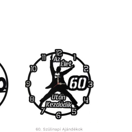
60. Szülinapi Ajándékok