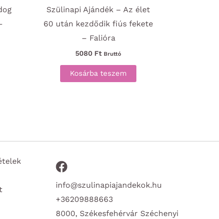
dog
Szülinapi Ajándék – Az élet
–
60 után kezdődik fiús fekete
– Falióra
5080
Ft
Bruttó
Kosárba teszem
ételek
info@szulinapiajandekok.hu
t
+36209888663
8000, Székesfehérvár Széchenyi