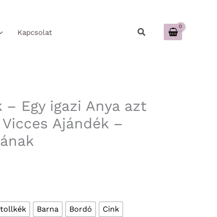
Keresés
Kapcsolat
 – Egy igazi Anya azt
 Vicces Ajándék –
yának
tollkék
Barna
Bordó
Cink