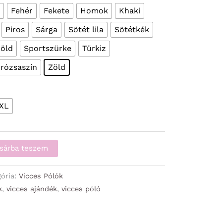
Fehér
Fekete
Homok
Khaki
Piros
Sárga
Sötét lila
Sötétkék
öld
Sportszürke
Türkiz
 rózsaszín
Zöld
XL
sárba teszem
gória:
Vicces Pólók
k
,
vicces ajándék
,
vicces póló