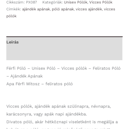
-
Cikkszám:
PX087
Kategóriák:
Unisex Pólók
,
Vicces Pólók
Apa
Címkék:
ajándék apának
,
póló apának
,
vicces ajándék
,
vicces
pólók
Férfi
Mítosz
-
Unisex
Leírás
Póló
További információk
-
Apák
Férfi Póló – Unisex Póló – Vicces pólók – Feliratos Póló
Napi
– Ajándék Apának
Ajándék
Apa Férfi Mítosz – feliratos póló
-
Ajándék
Apának
Vicces pólók, ajándék apának szülinapra, névnapra,
mennyiség
karácsonyra, vagy apák napi ajándékba.
Divatos póló, akár hétköznapi viseletként is megállja a