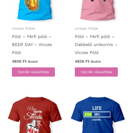
Unisex Pólók
Unisex Pólók
Póló – Férfi póló –
Póló – Férfi póló –
BEER DAY – Vicces
Dabbelő unikornis –
Póló
Vicces Póló
4826
Ft
4826
Ft
Bruttó
Bruttó
Ennek
Ennek
Opciók választása
Opciók választása
a
a
terméknek
termék
több
több
variációja
variáci
van.
van.
A
A
változatok
változa