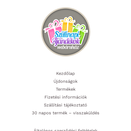
a
a
termékoldalon
termék
választhatók
választ
ki
ki
Kezdőlap
Újdonságok
Termékek
Fizetési információk
Szállítási tájékoztató
30 napos termék – visszaküldés
Általános szerződési feltételek