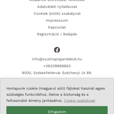
Adatvédeli nyilatkozat
Cookiek (sütik) szabályzat
Impresszum
Kapcsolat
Regisztráció / Belépés
info@szulinapiajandekok.hu
+36209888663
8000, Székesfehérvár Széchenyi út 89.
Honlapunk cookie (magyarul süti) fájlokat használ egyes
szükséges funkciókhoz, illetve a biztonság és a
Copyright © 2026 Szulinapiajandekok.hu
felhasználói élmény javításához.
Cookie szabályzat
Elfogadom