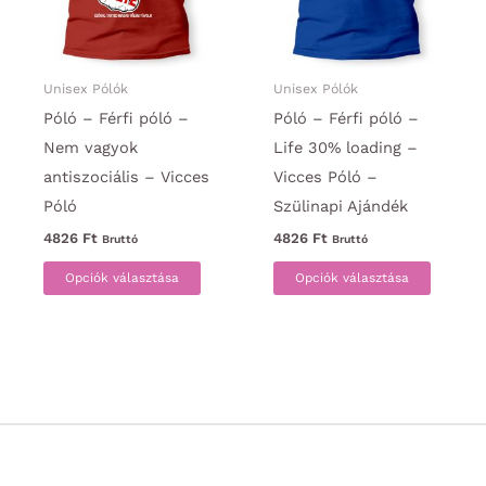
a
a
termékoldalon
termék
választhatók
választ
ki
ki
Unisex Pólók
Unisex Pólók
Póló – Férfi póló –
Póló – Férfi póló –
Nem vagyok
Life 30% loading –
antiszociális – Vicces
Vicces Póló –
Póló
Szülinapi Ajándék
4826
Ft
4826
Ft
Bruttó
Bruttó
Ennek
Ennek
Opciók választása
Opciók választása
a
a
terméknek
termék
több
több
variációja
variáci
van.
van.
A
A
változatok
változa