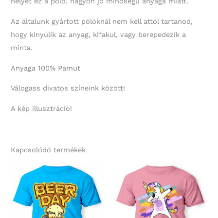
helyét ez a póló, nagyon jó minőségű anyaga miatt.
Az általunk gyártott pólóknál nem kell attól tartanod,
hogy kinyúlik az anyag, kifakul, vagy berepedezik a
minta.
Anyaga 100% Pamut
Válogass divatos színeink között!
A kép illusztráció!
Kapcsolódó termékek