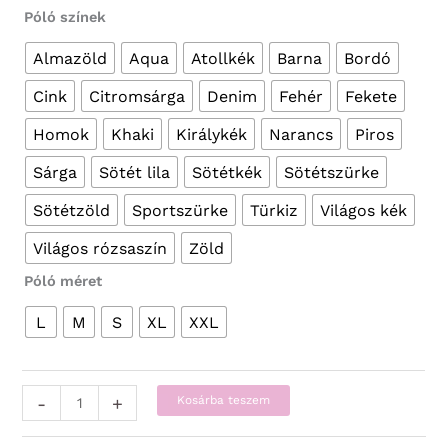
Póló színek
Almazöld
Aqua
Atollkék
Barna
Bordó
Cink
Citromsárga
Denim
Fehér
Fekete
Homok
Khaki
Királykék
Narancs
Piros
Sárga
Sötét lila
Sötétkék
Sötétszürke
Sötétzöld
Sportszürke
Türkiz
Világos kék
Világos rózsaszín
Zöld
Póló méret
L
M
S
XL
XXL
Vicces
-
+
Kosárba teszem
Pólók