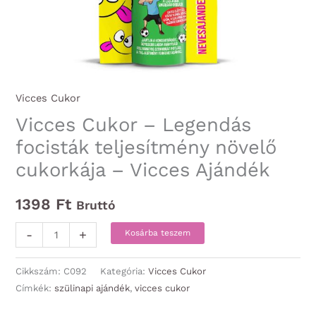
Vicces Cukor
Vicces Cukor – Legendás
focisták teljesítmény növelő
cukorkája – Vicces Ajándék
1398
Ft
Bruttó
Vicces
-
+
Kosárba teszem
Cukor
-
Cikkszám:
C092
Kategória:
Vicces Cukor
Legendás
Címkék:
szülinapi ajándék
,
vicces cukor
focisták