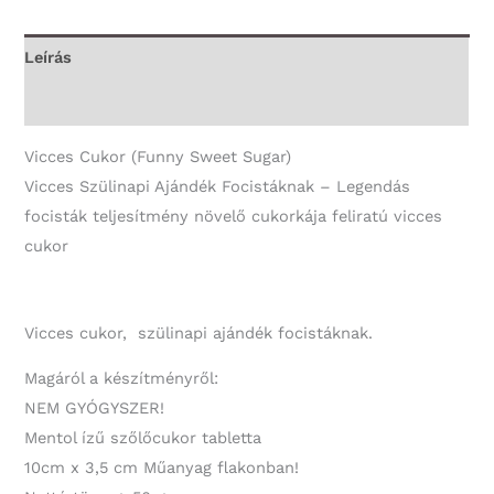
teljesítmény
növelő
Leírás
cukorkája
További információk
-
Vicces
Vicces Cukor (Funny Sweet Sugar)
Ajándék
Vicces Szülinapi Ajándék Focistáknak – Legendás
mennyiség
focisták teljesítmény növelő cukorkája feliratú vicces
cukor
Vicces cukor, szülinapi ajándék focistáknak.
Magáról a készítményről:
NEM GYÓGYSZER!
Mentol ízű szőlőcukor tabletta
10cm x 3,5 cm Műanyag flakonban!