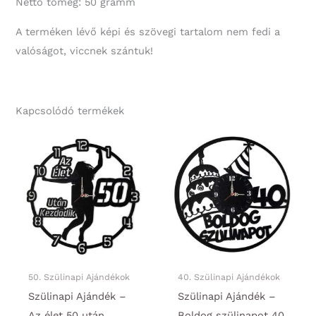
Nettó tömeg: 50 gramm
A terméken lévő képi és szövegi tartalom nem fedi a
valóságot, viccnek szántuk!
Kapcsolódó termékek
50. Szülinapi Ajándékok
40. Szülinapi Ajándékok
Szülinapi Ajándék –
Szülinapi Ajándék –
Az élet 50 után
Boldog szülinapot 40