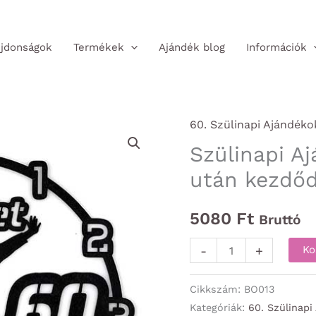
jdonságok
Termékek
Ajándék blog
Információk
60. Szülinapi Ajándéko
Szülinapi Aj
után kezdődi
5080
Ft
Bruttó
Szülinapi
-
+
Ko
Ajándék
-
Cikkszám:
BO013
Az
Kategóriák:
60. Szülinapi