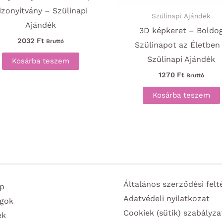
izonyítvány – Szülinapi
Szülinapi Ajándék
Ajándék
3D képkeret – Boldo
2032
Ft
Bruttó
Szülinapot az Életben
Szülinapi Ajándék
Kosárba teszem
1270
Ft
Bruttó
Kosárba teszem
Általános szerződési felt
p
Adatvédeli nyilatkozat
gok
Cookiek (sütik) szabályza
ek