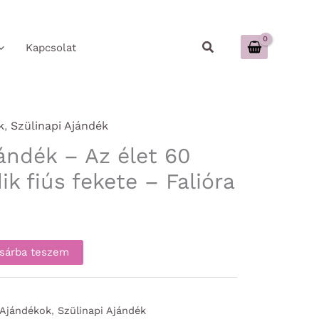
Keresés
Kapcsolat
k
,
Szülinapi Ajándék
ándék – Az élet 60
k fiús fekete – Falióra
sárba teszem
 Ajándékok
,
Szülinapi Ajándék