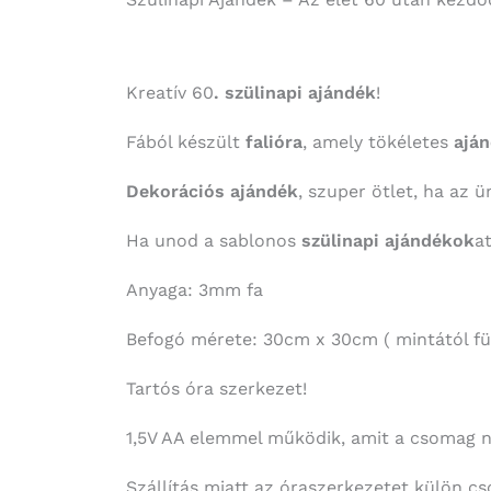
Kreatív 60
. szülinapi ajándék
!
Fából készült
falióra
, amely tökéletes
aján
Dekorációs ajándék
, szuper ötlet, ha az 
Ha unod a sablonos
szülinapi ajándékok
a
Anyaga: 3mm fa
Befogó mérete: 30cm x 30cm ( mintától fü
Tartós óra szerkezet!
1,5V AA elemmel működik, amit a csomag 
Szállítás miatt az óraszerkezetet külön cs