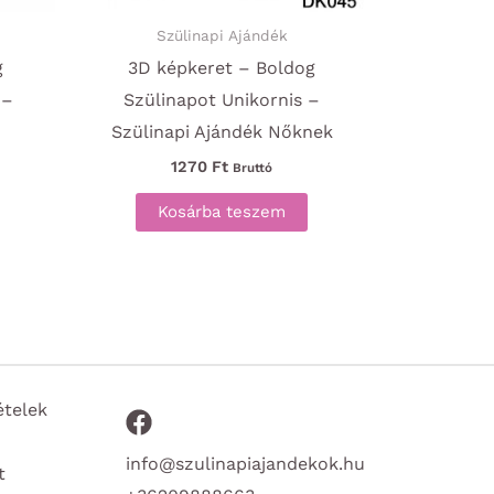
Szülinapi Ajándék
g
3D képkeret – Boldog
 –
Szülinapot Unikornis –
Szülinapi Ajándék Nőknek
1270
Ft
Bruttó
Kosárba teszem
ételek
info@szulinapiajandekok.hu
t