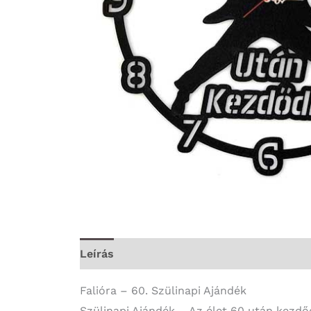
Leírás
További információk
Falióra – 60. Szülinapi Ajándék
Szülinapi Ajándék – Az élet 60 után kezdőd