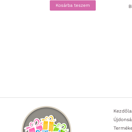
Kosárba teszem
B
Kezdőla
Újdonsá
Termék