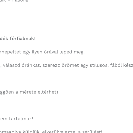
dék férfiaknak
!
ünnepeltet egy ilyen órával leped meg!
t, válaszd óránkat, szerezz örömet egy stílusos, fából kész
ggően a mérete eltérhet)
nem tartalmaz!
omagolva küldjük, elkerülve ezzel a sérülést!