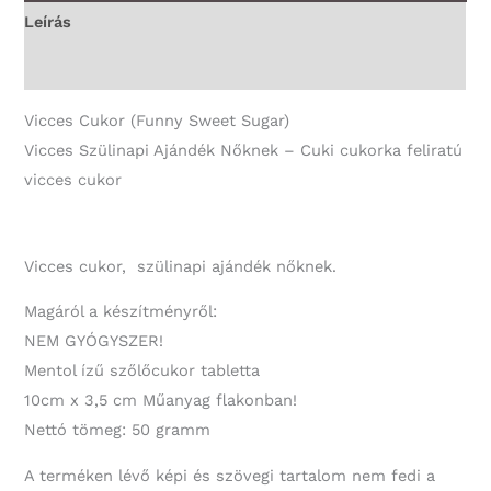
Vicces
Leírás
Ajándék
További információk
mennyiség
Vicces Cukor (Funny Sweet Sugar)
Vicces Szülinapi Ajándék Nőknek – Cuki cukorka feliratú
vicces cukor
Vicces cukor, szülinapi ajándék nőknek.
Magáról a készítményről:
NEM GYÓGYSZER!
Mentol ízű szőlőcukor tabletta
10cm x 3,5 cm Műanyag flakonban!
Nettó tömeg: 50 gramm
A terméken lévő képi és szövegi tartalom nem fedi a