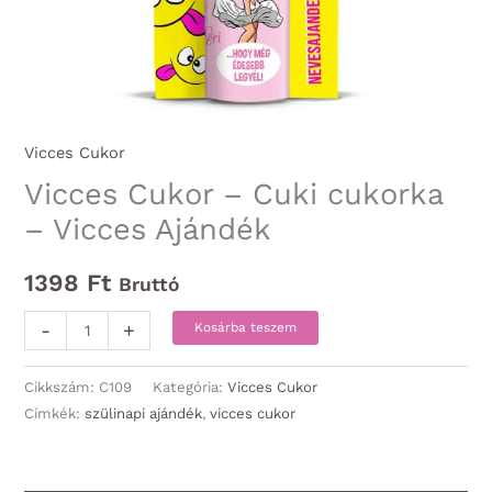
Vicces Cukor
Vicces Cukor – Cuki cukorka
– Vicces Ajándék
1398
Ft
Bruttó
Vicces
-
+
Kosárba teszem
Cukor
-
Cikkszám:
C109
Kategória:
Vicces Cukor
Cuki
Címkék:
szülinapi ajándék
,
vicces cukor
cukorka
-