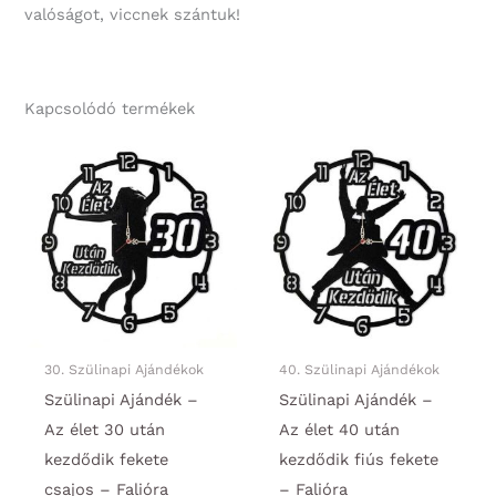
valóságot, viccnek szántuk!
Kapcsolódó termékek
30. Szülinapi Ajándékok
40. Szülinapi Ajándékok
Szülinapi Ajándék –
Szülinapi Ajándék –
Az élet 30 után
Az élet 40 után
kezdődik fekete
kezdődik fiús fekete
csajos – Falióra
– Falióra