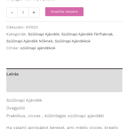
Üvegpóló
-
+
Kosárba teszem
-
Boldog
Cikkszám:
KP020
Szülinapot
Kategóriák:
Szülinapi Ajándék
,
Szülinapi Ajándék Férfiaknak
,
Szülinapi Ajándék Nőknek
,
Szülinapi Ajándékok
-
Címke:
szülinapi ajándékok
Szülinapi
Ajándék
mennyiség
Leírás
További információk
Szülinapi Ajándék
Üvegpóló
Praktikus, vicces , különleges szülinapi ajándék!
Ha valami apróságot keresel, ami mégis vicces, kreatív