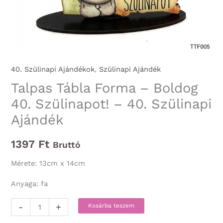
40. Szülinapi Ajándékok
,
Szülinapi Ajándék
Talpas Tábla Forma – Boldog
40. Szülinapot! – 40. Szülinapi
Ajándék
1397
Ft
Bruttó
Mérete: 13cm x 14cm
Anyaga: fa
Talpas
-
+
Kosárba teszem
Tábla