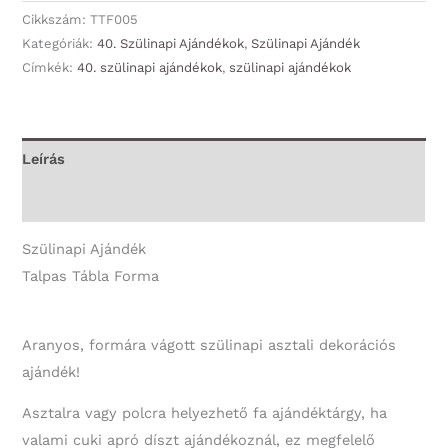
Forma
Cikkszám:
TTF005
-
Kategóriák:
40. Szülinapi Ajándékok
,
Szülinapi Ajándék
Címkék:
40. szülinapi ajándékok
,
szülinapi ajándékok
Boldog
40.
Szülinapot!
-
Leírás
40.
További információk
Szülinapi
Ajándék
Szülinapi Ajándék
mennyiség
Talpas Tábla Forma
Aranyos, formára vágott szülinapi asztali dekorációs
ajándék!
Asztalra vagy polcra helyezhető fa ajándéktárgy, ha
valami cuki apró díszt ajándékoznál, ez megfelelő