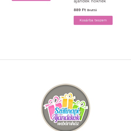
ajándék nőknek
889
Ft
Bruttó
Kosárba teszem