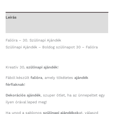
-
Falióra
mennyiség
Leírás
További információk
Falióra – 30. Szülinapi Ajándék
Szülinapi Ajándék – Boldog szülinapot 30 – Falióra
Kreatív 30
. szülinapi ajándék
!
Fából készült
falióra
, amely tökéletes
ajándék
férfiaknak
!
Dekorációs ajándék
, szuper ötlet, ha az ünnepeltet egy
ilyen órával leped meg!
Ha unod a sablonos
szülinapi ajándékok
at, válaszd