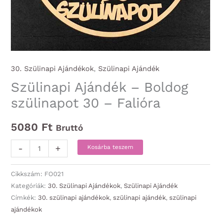
30. Szülinapi Ajándékok
,
Szülinapi Ajándék
Szülinapi Ajándék – Boldog
szülinapot 30 – Falióra
5080
Ft
Bruttó
Szülinapi
-
+
Kosárba teszem
Ajándék
-
Cikkszám:
FO021
Boldog
Kategóriák:
30. Szülinapi Ajándékok
,
Szülinapi Ajándék
Címkék:
30. szülinapi ajándékok
,
szülinapi ajándék
,
szülinapi
szülinapot
ajándékok
30