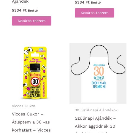
Ajándék
5334
Ft
Bruttó
5334
Ft
Bruttó
Kosárba teszem
Kosárba teszem
Vicces Cukor
30. Szülinapi Ajándékok
Vicces Cukor –
Szülinapi Ajándék –
Átléptem a 30 -as
Akkor aggódnék 30
korhatárt – Vicces