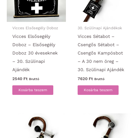
Vicces Elsősegély Doboz
30. Szülinapi Ajándékok
Vicces Elsősegély
Vicces Sétabot –
Doboz – Elsősegély
Csengős Sétabot –
Doboz 30 éveseknek
Csengős Kampósbot
– 30. Szülinapi
– A 30 nem öreg –
Ajándék
30. Szülinapi Ajándék
2540
Ft
7620
Ft
Bruttó
Bruttó
Kosárba teszem
Kosárba teszem