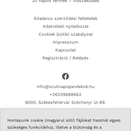
30 napos termék – visszaküldés
Általános szerződési feltételek
Adatvédeli nyilatkozat
Cookiek (sütik) szabályzat
Impresszum
Kapcsolat
Regisztráció / Belépés
info@szulinapiajandekok.hu
+36209888663
8000, Székesfehérvár Széchenyi út 89.
Honlapunk cookie (magyarul süti) fájlokat használ egyes
szükséges funkciókhoz, illetve a biztonság és a