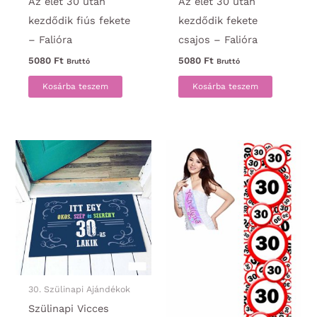
Az élet 30 után
Az élet 30 után
kezdődik fiús fekete
kezdődik fekete
– Falióra
csajos – Falióra
5080
Ft
5080
Ft
Bruttó
Bruttó
Kosárba teszem
Kosárba teszem
30. Szülinapi Ajándékok
Szülinapi Vicces