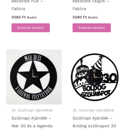
kezdődik fiús –
kezdődik csajos –
Falióra
Falióra
5080
Ft
5080
Ft
Bruttó
Bruttó
Kosárba teszem
Kosárba teszem
30. Szülinapi Ajándékok
30. Szülinapi Ajándékok
Szülinapi Ajándék –
Szülinapi Ajándék –
Már 30 és a legenda
Boldog szülinapot 30