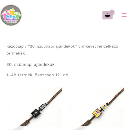
Skip
to
content
Kezdőlap
/ “30. szülinapi ajándékok” címkével rendelkező
termékek
30. szülinapi ajándékok
Sorted
1–48 termék, összesen 121 db
by
latest