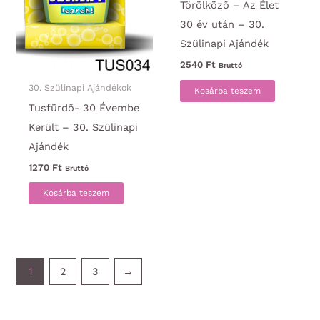
Törölköző – Az Élet
30 év után – 30.
Szülinapi Ajándék
2540
Ft
Bruttó
30. Szülinapi Ajándékok
Kosárba teszem
Tusfürdő- 30 Évembe
Került – 30. Szülinapi
Ajándék
1270
Ft
Bruttó
Kosárba teszem
1
2
3
→