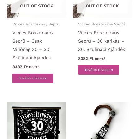
OUT OF STOCK
OUT OF STOCK
Vicces Boszorkány Seprű
Vicces Boszorkány Seprű
Vicces Boszorkány
Vicces Boszorkány
Seprű – Csak
Seprű – 30 karikás –
Minőség 30 – 30.
30. Szülinapi Ajándék
Szülinapi Ajándék
8382
Ft
Bruttó
8382
Ft
Bruttó
Tovább olvasom
Tovább olvasom