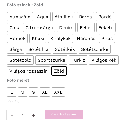
Póló színek
: Zöld
Almazöld
Aqua
Atollkék
Barna
Bordó
Cink
Citromsárga
Denim
Fehér
Fekete
Homok
Khaki
Királykék
Narancs
Piros
Sárga
Sötét lila
Sötétkék
Sötétszürke
Sötétzöld
Sportszürke
Türkiz
Világos kék
Világos rózsaszín
Zöld
Póló méret
L
M
S
XL
XXL
TÖRLÉS
Póló
-
+
Kosárba teszem
-