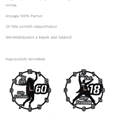
minta.
Anyaga 100% Pamut
25 féle színből választhatsz!
Mérettáblázatot a képek alat találod!
Kapcsolódó termékek