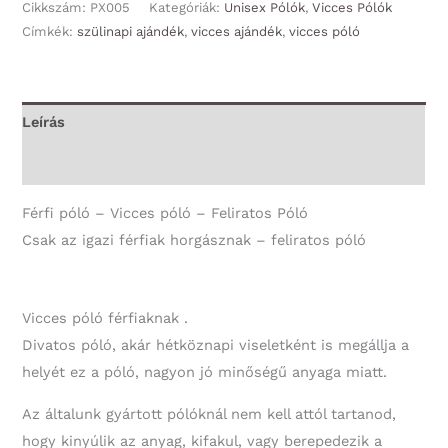
Férfi
Cikkszám:
PX005
Kategóriák:
Unisex Pólók
,
Vicces Pólók
póló
Címkék:
szülinapi ajándék
,
vicces ajándék
,
vicces póló
-
Csak
az
Leírás
igazi
További információk
férfiak
horgásznak
Férfi póló – Vicces póló – Feliratos Póló
-
Csak az igazi férfiak horgásznak – feliratos póló
Vicces
Póló
-
Vicces póló férfiaknak .
Horgász
Divatos póló, akár hétköznapi viseletként is megállja a
Ajándék
helyét ez a póló, nagyon jó minőségű anyaga miatt.
mennyiség
Az általunk gyártott pólóknál nem kell attól tartanod,
hogy kinyúlik az anyag, kifakul, vagy berepedezik a