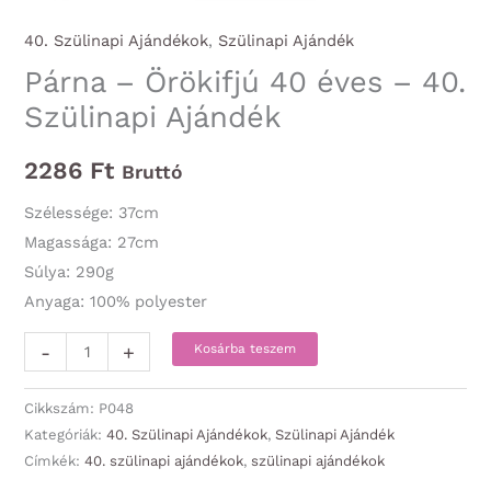
40. Szülinapi Ajándékok
,
Szülinapi Ajándék
Párna – Örökifjú 40 éves – 40.
Szülinapi Ajándék
2286
Ft
Bruttó
Szélessége: 37cm
Magassága: 27cm
Súlya: 290g
Anyaga: 100% polyester
Párna
-
+
Kosárba teszem
-
Örökifjú
Cikkszám:
P048
40
Kategóriák:
40. Szülinapi Ajándékok
,
Szülinapi Ajándék
Címkék:
40. szülinapi ajándékok
,
szülinapi ajándékok
éves