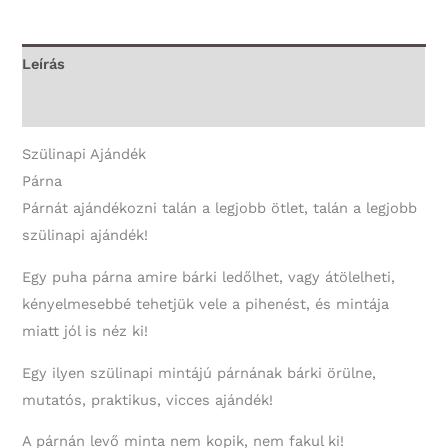
-
40.
Szülinapi
Leírás
Ajándék
További információk
mennyiség
Szülinapi Ajándék
Párna
Párnát ajándékozni talán a legjobb ötlet, talán a legjobb
szülinapi ajándék!
Egy puha párna amire bárki ledőlhet, vagy átölelheti,
kényelmesebbé tehetjük vele a pihenést, és mintája
miatt jól is néz ki!
Egy ilyen szülinapi mintájú párnának bárki örülne,
mutatós, praktikus, vicces ajándék!
A párnán levő minta nem kopik, nem fakul ki!