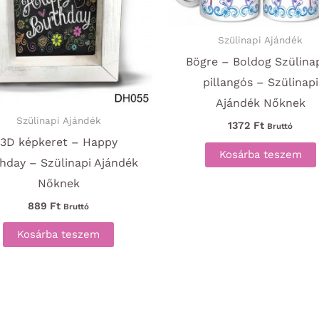
Szülinapi Ajándék
Bögre – Boldog Szülina
pillangós – Szülinapi
Ajándék Nőknek
Szülinapi Ajándék
1372
Ft
Bruttó
3D képkeret – Happy
Kosárba teszem
thday – Szülinapi Ajándék
Nőknek
889
Ft
Bruttó
Kosárba teszem