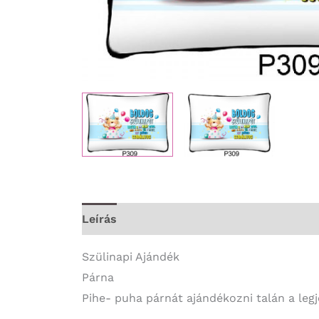
Leírás
További információk
Szülinapi Ajándék
Párna
Pihe- puha párnát ajándékozni talán a legjo