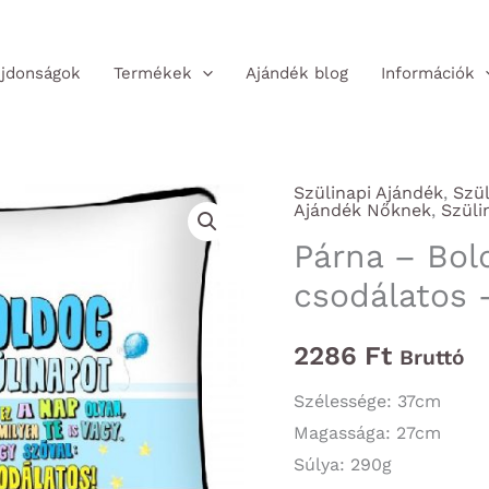
jdonságok
Termékek
Ajándék blog
Információk
Szülinapi Ajándék
,
Szül
Ajándék Nőknek
,
Szüli
Párna – Bol
csodálatos 
2286
Ft
Bruttó
Szélessége: 37cm
Magassága: 27cm
Súlya: 290g