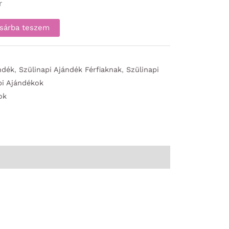
r
sárba teszem
ndék
,
Szülinapi Ajándék Férfiaknak
,
Szülinapi
pi Ajándékok
ok