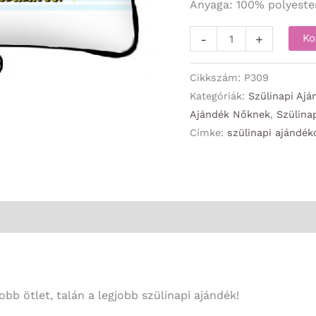
Anyaga: 100% polyeste
Párna
-
+
Ko
-
Boldog
Cikkszám:
P309
Szülinapot
Kategóriák:
Szülinapi Ajá
Ajándék Nőknek
,
Szülina
csodálatos
Címke:
szülinapi ajándék
-
Szülinapi
Ajándék
mennyiség
bb ötlet, talán a legjobb szülinapi ajándék!