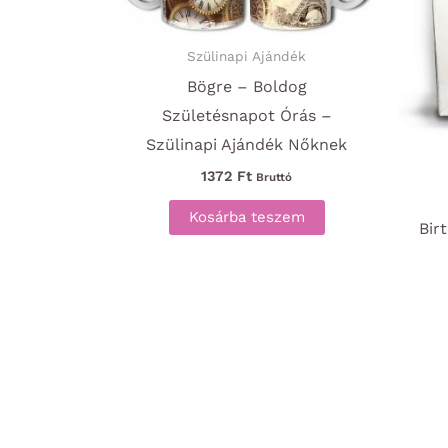
Szülinapi Ajándék
Bögre – Boldog
Születésnapot Órás –
Szülinapi Ajándék Nőknek
1372
Ft
Bruttó
Kosárba teszem
Bir