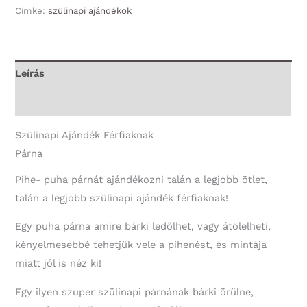
Címke:
szülinapi ajándékok
-
Szülinapi
Ajándék
Férfiaknak
Leírás
mennyiség
További információk
Szülinapi Ajándék Férfiaknak
Párna
Pihe- puha párnát ajándékozni talán a legjobb ötlet,
talán a legjobb szülinapi ajándék férfiaknak!
Egy puha párna amire bárki ledőlhet, vagy átölelheti,
kényelmesebbé tehetjük vele a pihenést, és mintája
miatt jól is néz ki!
Egy ilyen szuper szülinapi párnának bárki örülne,