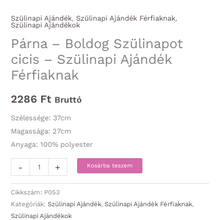
Szülinapi Ajándék
,
Szülinapi Ajándék Férfiaknak
,
Szülinapi Ajándékok
Párna – Boldog Szülinapot
cicis – Szülinapi Ajándék
Férfiaknak
2286
Ft
Bruttó
Szélessége: 37cm
Magassága: 27cm
Anyaga: 100% polyester
Párna
-
+
Kosárba teszem
-
Boldog
Cikkszám:
P053
Szülinapot
Kategóriák:
Szülinapi Ajándék
,
Szülinapi Ajándék Férfiaknak
,
Szülinapi Ajándékok
cicis