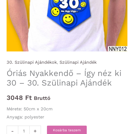
30. Szülinapi Ajándékok
,
Szülinapi Ajándék
Óriás Nyakkendő – Így néz ki
30 – 30. Szülinapi Ajándék
3048
Ft
Bruttó
Mérete: 50cm x 20cm
Anyaga: polyester
Óriás
-
+
Kosárba teszem