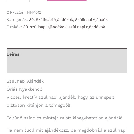
Nyakkendő
-
Cikkszám:
NNY012
Így
Kategóriák:
30. Szülinapi Ajándékok
,
Szülinapi Ajándék
Címkék:
30. szülinapi ajándékok
,
szülinapi ajándékok
néz
ki
30
-
Leírás
30.
További információk
Szülinapi
Ajándék
Szülinapi Ajándék
mennyiség
Óriás Nyakkendő
Vicces, kreatív szülinapi ajándék, hogy az ünnepelt
biztosan kitűnjön a tömegből!
Feltűnő színe és mintája miatt kihagyhatatlan ajándék!
Ha nem tuod mit ajándékozz, de megdobnád a szülinapi