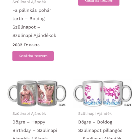
Kosárba teszem
Szülinapi Ajándék
Fa pálinkás pohár
tartó – Boldog
Szülinapot –
Szülinapi Ajándékok
2032
Ft
Bruttó
Kosárba teszem
Szülinapi Ajándék
Szülinapi Ajándék
Bögre – Happy
Bögre – Boldog
Birthday – Szülinapi
Szülinapot pillangós
Ajándék Nőknek
– Szülinapi Ajándék