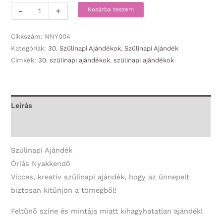
Óriás
-
+
Kosárba teszem
Nyakkendő
-
Cikkszám:
NNY004
Boldog
Kategóriák:
30. Szülinapi Ajándékok
,
Szülinapi Ajándék
Címkék:
30. szülinapi ajándékok
,
szülinapi ajándékok
30.
Szülinapot!
smile
-
Leírás
30.
További információk
Szülinapi
Ajándék
Szülinapi Ajándék
mennyiség
Óriás Nyakkendő
Vicces, kreatív szülinapi ajándék, hogy az ünnepelt
biztosan kitűnjön a tömegből!
Feltűnő színe és mintája miatt kihagyhatatlan ajándék!