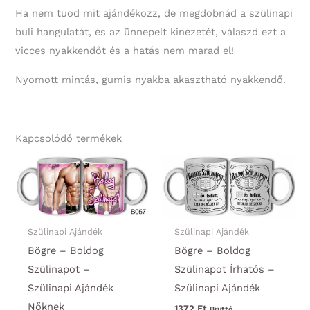
Ha nem tuod mit ajándékozz, de megdobnád a szülinapi
buli hangulatát, és az ünnepelt kinézetét, válaszd ezt a
vicces nyakkendőt és a hatás nem marad el!
Nyomott mintás, gumis nyakba akasztható nyakkendő.
Kapcsolódó termékek
Szülinapi Ajándék
Szülinapi Ajándék
Bögre – Boldog
Bögre – Boldog
Szülinapot –
Szülinapot Írhatós –
Szülinapi Ajándék
Szülinapi Ajándék
Nőknek
1372
Ft
Bruttó